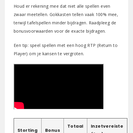
Houd er rekening mee dat niet alle spellen even
zwaar meetellen. Gokkasten tellen vaak 100% mee,
terwijl tafelspellen minder bijdragen. Raadpleeg de
bonusvoorwaarden voor de exacte bijdragen.
Een tip: speel spellen met een hoog RTP (Return to
Player) om je kansen te vergroten.
Totaal
Inzetvereiste
Storting
Bonus