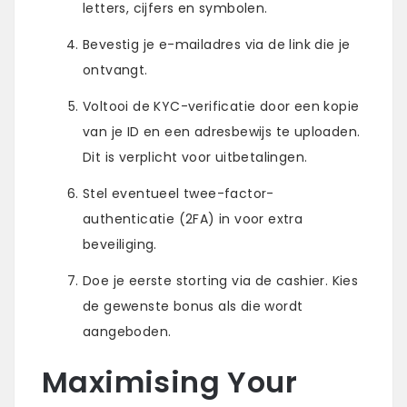
letters, cijfers en symbolen.
Bevestig je e-mailadres via de link die je
ontvangt.
Voltooi de KYC-verificatie door een kopie
van je ID en een adresbewijs te uploaden.
Dit is verplicht voor uitbetalingen.
Stel eventueel twee-factor-
authenticatie (2FA) in voor extra
beveiliging.
Doe je eerste storting via de cashier. Kies
de gewenste bonus als die wordt
aangeboden.
Maximising Your