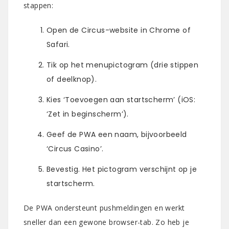
stappen:
Open de Circus-website in Chrome of
Safari.
Tik op het menupictogram (drie stippen
of deelknop).
Kies ‘Toevoegen aan startscherm’ (iOS:
‘Zet in beginscherm’).
Geef de PWA een naam, bijvoorbeeld
‘Circus Casino’.
Bevestig. Het pictogram verschijnt op je
startscherm.
De PWA ondersteunt pushmeldingen en werkt
sneller dan een gewone browser-tab. Zo heb je