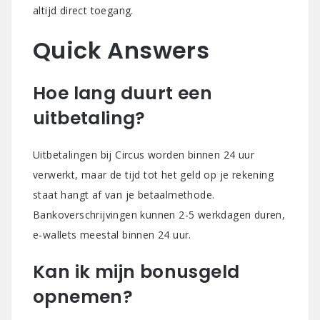
altijd direct toegang.
Quick Answers
Hoe lang duurt een
uitbetaling?
Uitbetalingen bij Circus worden binnen 24 uur
verwerkt, maar de tijd tot het geld op je rekening
staat hangt af van je betaalmethode.
Bankoverschrijvingen kunnen 2-5 werkdagen duren,
e-wallets meestal binnen 24 uur.
Kan ik mijn bonusgeld
opnemen?