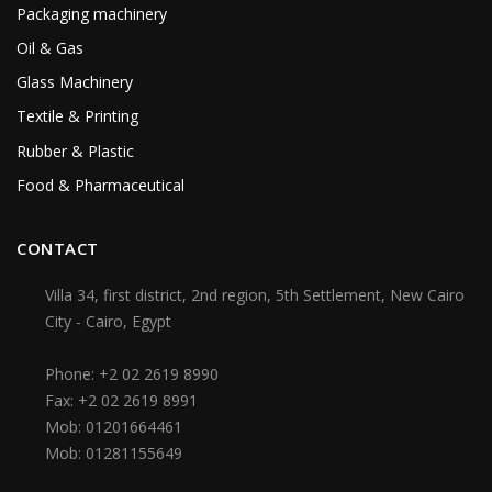
Packaging machinery
Oil & Gas
Glass Machinery
Textile & Printing
Rubber & Plastic
Food & Pharmaceutical
CONTACT
Villa 34, first district, 2nd region, 5th Settlement, New Cairo
City - Cairo, Egypt
Phone:
+2 02 2619 8990
Fax:
+2 02 2619 8991
Mob:
01201664461
Mob:
01281155649