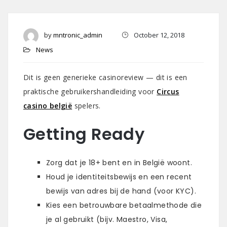
by
mntronic_admin
October 12, 2018
News
Dit is geen generieke casinoreview — dit is een
praktische gebruikershandleiding voor
Circus
casino belgië
spelers.
Getting Ready
Zorg dat je 18+ bent en in België woont.
Houd je identiteitsbewijs en een recent
bewijs van adres bij de hand (voor KYC).
Kies een betrouwbare betaalmethode die
je al gebruikt (bijv. Maestro, Visa,