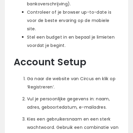
bankoverschrijving).
Controleer of je browser up-to-date is
voor de beste ervaring op de mobiele
site.
Stel een budget in en bepaal je limieten
voordat je begint.
Account Setup
Ga naar de website van Circus en klik op
‘Registreren’.
Vul je persoonlijke gegevens in: naam,
adres, geboortedatum, e-mailadres.
Kies een gebruikersnaam en een sterk
wachtwoord. Gebruik een combinatie van