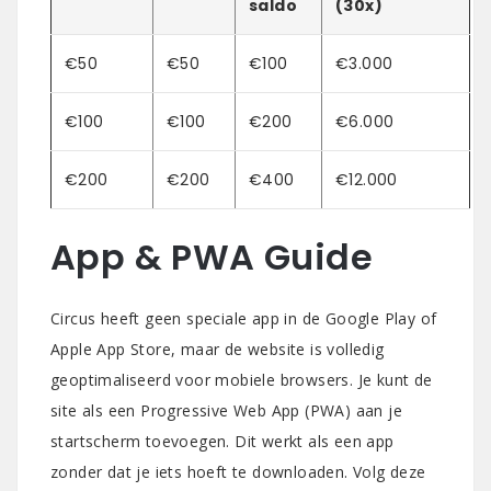
saldo
(30x)
€50
€50
€100
€3.000
€100
€100
€200
€6.000
€200
€200
€400
€12.000
App & PWA Guide
Circus heeft geen speciale app in de Google Play of
Apple App Store, maar de website is volledig
geoptimaliseerd voor mobiele browsers. Je kunt de
site als een Progressive Web App (PWA) aan je
startscherm toevoegen. Dit werkt als een app
zonder dat je iets hoeft te downloaden. Volg deze