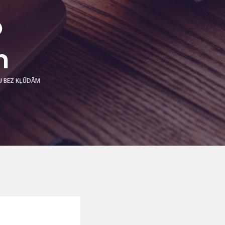
o
m
SU BEZ KĻŪDĀM