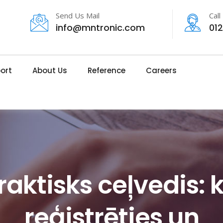
Send Us Mail
Call
info@mntronic.com
01
ort
About Us
Reference
Careers
raktisks ceļvedis: 
reģistrēties un