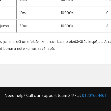
10€
10000€
0-
ījums
50€
10000€
3-
ēs jums droši un efektīvi izmantot kazino piedāvātās iespējas. Atce
tot bonusa noteikumus savā labā.
Need help? Call our support team 24/7 at
01201664461