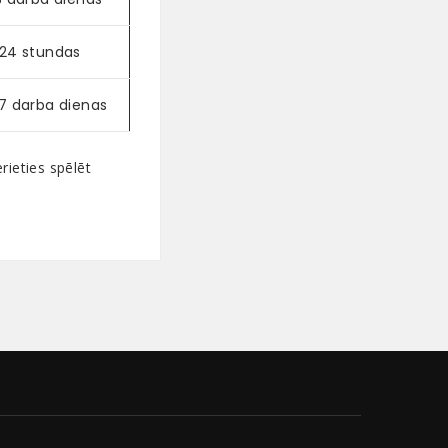
24 stundas
7 darba dienas
rieties spēlēt