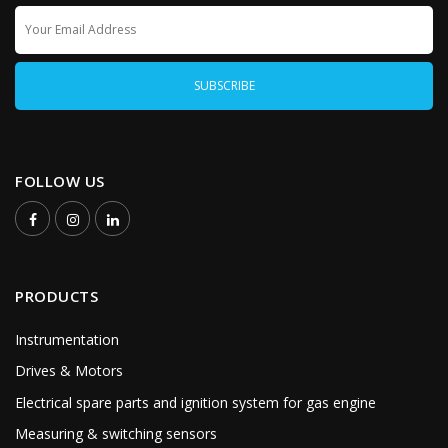
FOLLOW US
PRODUCTS
Instrumentation
Drives & Motors
Electrical spare parts and ignition system for gas engine
Measuring & switching sensors