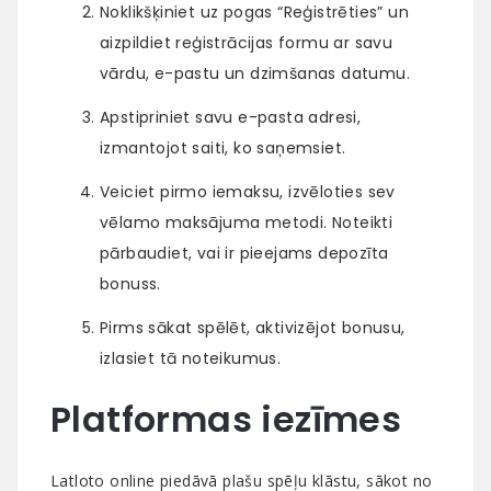
Noklikšķiniet uz pogas “Reģistrēties” un
aizpildiet reģistrācijas formu ar savu
vārdu, e-pastu un dzimšanas datumu.
Apstipriniet savu e-pasta adresi,
izmantojot saiti, ko saņemsiet.
Veiciet pirmo iemaksu, izvēloties sev
vēlamo maksājuma metodi. Noteikti
pārbaudiet, vai ir pieejams depozīta
bonuss.
Pirms sākat spēlēt, aktivizējot bonusu,
izlasiet tā noteikumus.
Platformas iezīmes
Latloto online piedāvā plašu spēļu klāstu, sākot no