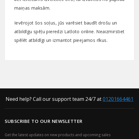
maiņas maksām.
Ievērojot šos soļus, jūs varēsiet baudīt drošu un
atbildīgu spēļu pieredzi Latloto online. Neaizmirstiet
spēlēt atbildīgi un izmantot pieejamos rīkus.
Need help? Call our support team 24/7 at
01201664461
SUBSCRIBE TO OUR NEWSLETTER
Get the latest updates on new products and upcoming sales