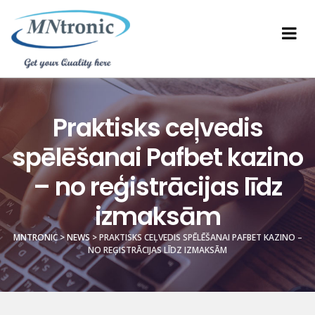
Praktisks ceļvedis
spēlēšanai Pafbet kazino
– no reģistrācijas līdz
izmaksām
MNTRONIC
>
NEWS
>
PRAKTISKS CEĻVEDIS SPĒLĒŠANAI PAFBET KAZINO –
NO REĢISTRĀCIJAS LĪDZ IZMAKSĀM