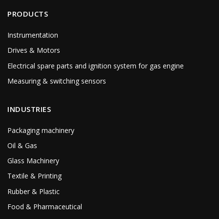
PRODUCTS
Instrumentation
Drives & Motors
Electrical spare parts and ignition system for gas engine
Measuring & switching sensors
INDUSTRIES
Packaging machinery
Oil & Gas
Glass Machinery
Textile & Printing
Rubber & Plastic
Food & Pharmaceutical