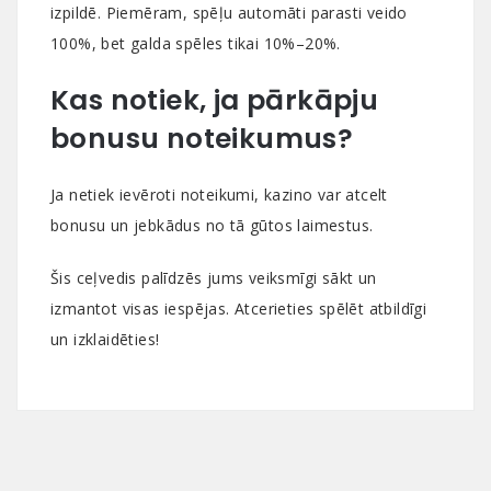
izpildē. Piemēram, spēļu automāti parasti veido
100%, bet galda spēles tikai 10%–20%.
Kas notiek, ja pārkāpju
bonusu noteikumus?
Ja netiek ievēroti noteikumi, kazino var atcelt
bonusu un jebkādus no tā gūtos laimestus.
Šis ceļvedis palīdzēs jums veiksmīgi sākt un
izmantot visas iespējas. Atcerieties spēlēt atbildīgi
un izklaidēties!