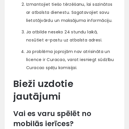
Izmantojiet tiešo tērzēšanu, lai sazinātos
ar atbalsta dienestu. Sagatavojiet savu
lietotājvārdu un maksājuma informāciju.
Ja atbilde neseko 24 stundu laikā,
nosūtiet e-pastu uz atbalsta adresi.
Ja problēma joprojām nav atrisināta un
licence ir Curacao, varat iesniegt sūdzību
Curacao spēļu komisijai.
Bieži uzdotie
jautājumi
Vai es varu spēlēt no
mobilās ierīces?