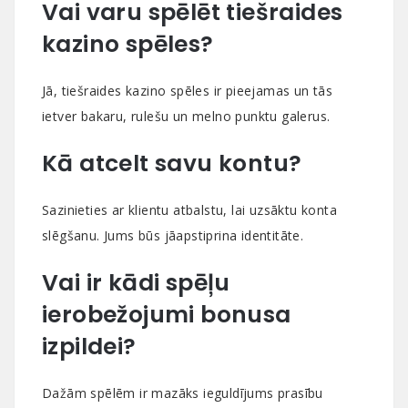
Vai varu spēlēt tiešraides
kazino spēles?
Jā, tiešraides kazino spēles ir pieejamas un tās
ietver bakaru, rulešu un melno punktu galerus.
Kā atcelt savu kontu?
Sazinieties ar klientu atbalstu, lai uzsāktu konta
slēgšanu. Jums būs jāapstiprina identitāte.
Vai ir kādi spēļu
ierobežojumi bonusa
izpildei?
Dažām spēlēm ir mazāks ieguldījums prasību