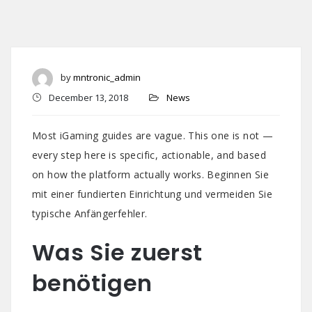
by
mntronic_admin
December 13, 2018
News
Most iGaming guides are vague. This one is not —
every step here is specific, actionable, and based
on how the platform actually works. Beginnen Sie
mit einer fundierten Einrichtung und vermeiden Sie
typische Anfängerfehler.
Was Sie zuerst
benötigen