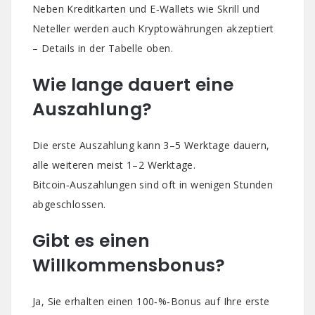
Neben Kreditkarten und E‑Wallets wie Skrill und
Neteller werden auch Kryptowährungen akzeptiert
– Details in der Tabelle oben.
Wie lange dauert eine
Auszahlung?
Die erste Auszahlung kann 3–5 Werktage dauern,
alle weiteren meist 1–2 Werktage.
Bitcoin‑Auszahlungen sind oft in wenigen Stunden
abgeschlossen.
Gibt es einen
Willkommensbonus?
Ja, Sie erhalten einen 100‑%‑Bonus auf Ihre erste