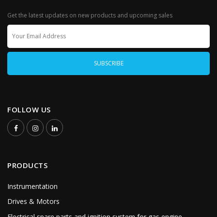
Get the latest updates on new products and upcoming sales
FOLLOW US
PRODUCTS
Instrumentation
Drives & Motors
Electrical spare parts and ignition system for gas engine