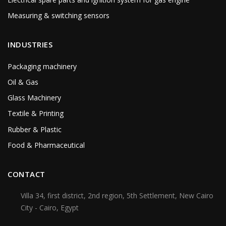
Measuring & switching sensors
INDUSTRIES
Packaging machinery
Oil & Gas
Glass Machinery
Textile & Printing
Rubber & Plastic
Food & Pharmaceutical
CONTACT
Villa 34, first district, 2nd region, 5th Settlement, New Cairo
City - Cairo, Egypt