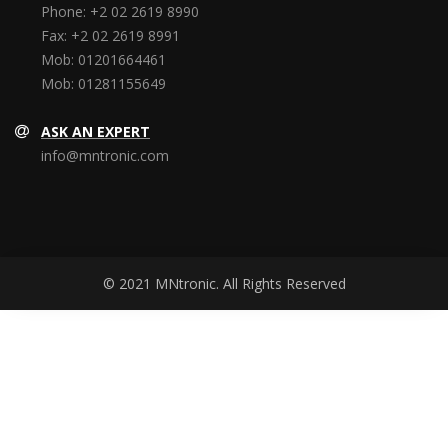
Phone:
+2 02 2619 8990
Fax:
+2 02 2619 8991
Mob:
01201664461
Mob:
01281155649
ASK AN EXPERT
info@mntronic.com
© 2021 MNtronic. All Rights Reserved