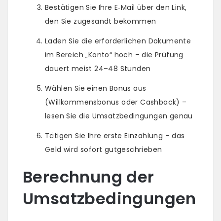
Bestätigen Sie Ihre E‑Mail über den Link,
den Sie zugesandt bekommen
Laden Sie die erforderlichen Dokumente
im Bereich „Konto“ hoch – die Prüfung
dauert meist 24–48 Stunden
Wählen Sie einen Bonus aus
(Willkommensbonus oder Cashback) –
lesen Sie die Umsatzbedingungen genau
Tätigen Sie Ihre erste Einzahlung – das
Geld wird sofort gutgeschrieben
Berechnung der
Umsatzbedingungen