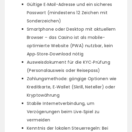
Gültige E‑Mail-Adresse und ein sicheres
Passwort (mindestens 12 Zeichen mit
Sonderzeichen)
Smartphone oder Desktop mit aktuellem
Browser – das Casino ist als mobile-
optimierte Website (PWA) nutzbar, kein
App‑Store‑Download nötig
Ausweisdokument für die KYC‑Prüfung
(Personalausweis oder Reisepass)
Zahlungsmethode: gängige Optionen wie
Kreditkarte, E‑Wallet (Skrill, Neteller) oder
Kryptowährung
Stabile Internetverbindung, um
Verzögerungen beim Live‑Spiel zu
vermeiden
Kenntnis der lokalen Steuerregeln: Bei