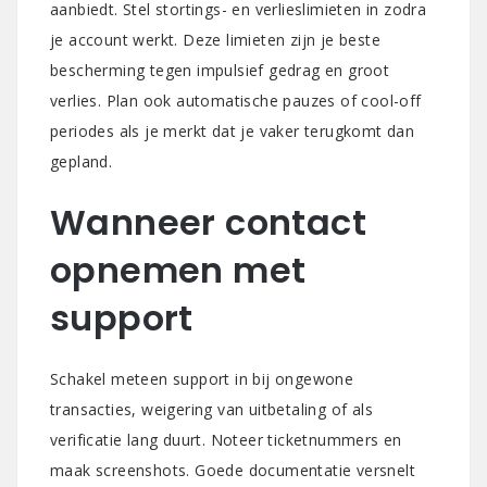
aanbiedt. Stel stortings- en verlieslimieten in zodra
je account werkt. Deze limieten zijn je beste
bescherming tegen impulsief gedrag en groot
verlies. Plan ook automatische pauzes of cool-off
periodes als je merkt dat je vaker terugkomt dan
gepland.
Wanneer contact
opnemen met
support
Schakel meteen support in bij ongewone
transacties, weigering van uitbetaling of als
verificatie lang duurt. Noteer ticketnummers en
maak screenshots. Goede documentatie versnelt