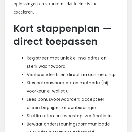
oplossingen en voorkomt dat kleine issues
escaleren.
Kort stappenplan —
direct toepassen
Registreer met uniek e-mailadres en
sterk wachtwoord.
Verifieer identiteit direct na aanmelding.
Kies betrouwbare betaalmethode (bij
voorkeur e-wallet).
Lees bonusvoorwaarden; accepteer
alleen begrijpelijke aanbiedingen.
Stel limieten en tweestapsverificatie in.
Bewaar ondersteuningscommunicatie