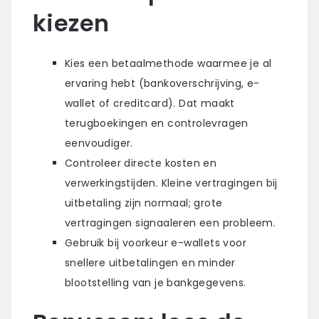
kiezen
Kies een betaalmethode waarmee je al
ervaring hebt (bankoverschrijving, e-
wallet of creditcard). Dat maakt
terugboekingen en controlevragen
eenvoudiger.
Controleer directe kosten en
verwerkingstijden. Kleine vertragingen bij
uitbetaling zijn normaal; grote
vertragingen signaaleren een probleem.
Gebruik bij voorkeur e-wallets voor
snellere uitbetalingen en minder
blootstelling van je bankgegevens.