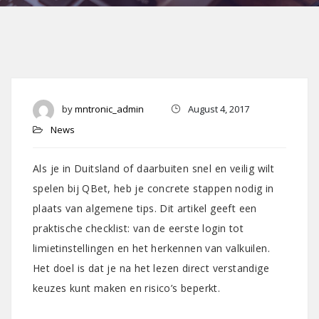
by
mntronic_admin
August 4, 2017
News
Als je in Duitsland of daarbuiten snel en veilig wilt
spelen bij QBet, heb je concrete stappen nodig in
plaats van algemene tips. Dit artikel geeft een
praktische checklist: van de eerste login tot
limietinstellingen en het herkennen van valkuilen.
Het doel is dat je na het lezen direct verstandige
keuzes kunt maken en risico’s beperkt.