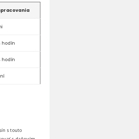
spracovania
ni
4 hodín
4 hodín
ní
sín s touto
ltovať s daňovým