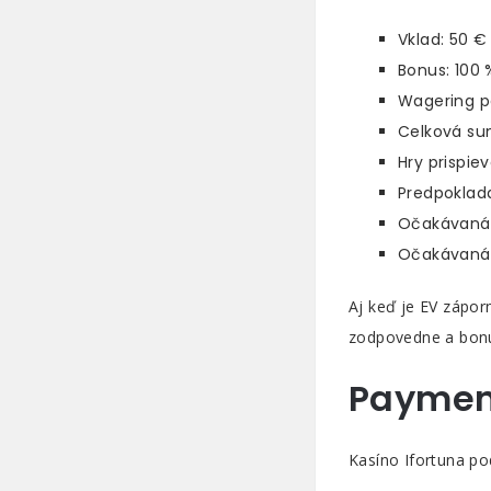
Vklad: 50 €
Bonus: 100 
Wagering p
Celková sum
Hry prispie
Predpoklad
Očakávaná s
Očakávaná 
Aj keď je EV záporn
zodpovedne a bonu
Paymen
Kasíno Ifortuna po