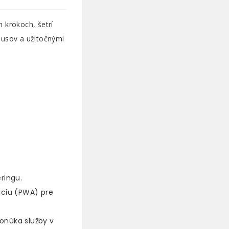
h krokoch, šetrí
nusov a užitočnými
ringu.
áciu (PWA) pre
onúka služby v