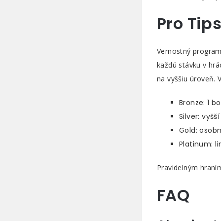
Pro Tip
Vernostný program 
každú stávku v hrá
na vyššiu úroveň. 
Bronze: 1 b
Silver: vyšš
Gold: osob
Platinum: l
Pravidelným hraní
FAQ