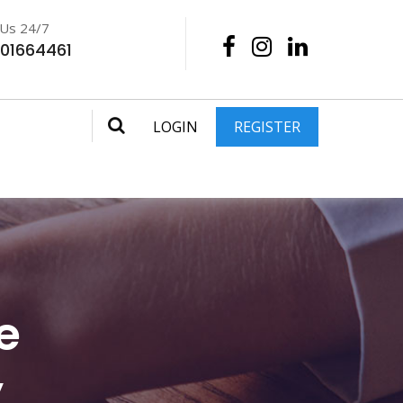
 Us 24/7
201664461
LOGIN
REGISTER
e
ý