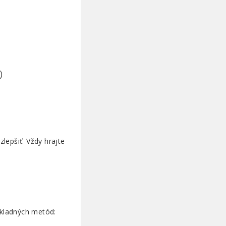
)
lepšiť. Vždy hrajte
ákladných metód: