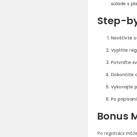
súlade s pl
Step-b
Navštívte of
Vyplňte reg
Potvrďte sv
Dokončite o
Vykonajte p
Po pripísa
Bonus 
Po registrácii môže