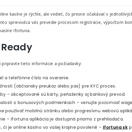
line kasíne je rýchle, ale vedieť, čo presne očakávať v jednotlivýc
Tento sprievodca vás prevedie procesom registrácie, výpočtom bo
kasíne Ifortuna.
 Ready
i pripravte tieto informácie a požiadavky:
il a telefónne číslo na overenie.
žnosti (občiansky preukaz alebo pas) pre KYC proces.
tby – akceptované sú karty, peňaženky aj bankový prevod.
nalosti o bonusových podmienkach – venujte pozornosť wage
 používať mobilnú stránku alebo progresívnu webovú aplik
nie – Ifortuna aplikácia je dostupná priamo z prehliadača.
e, či je online kasíno vo vašej krajine povolené –
Ifortuna sk
p