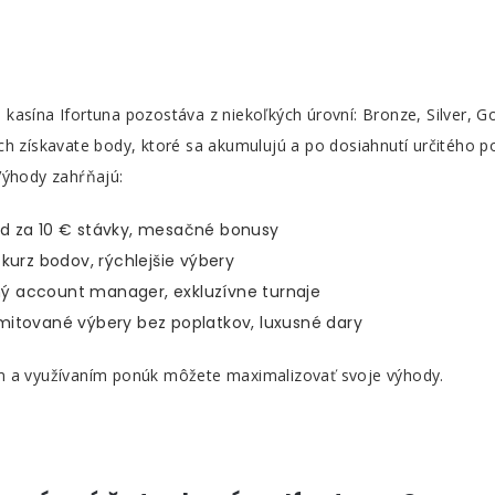
s
kasína Ifortuna pozostáva z niekoľkých úrovní: Bronze, Silver, Go
ch získavate body, ktoré sa akumulujú a po dosiahnutí určitého p
Výhody zahŕňajú:
od za 10 € stávky, mesačné bonusy
í kurz bodov, rýchlejšie výbery
ný account manager, exkluzívne turnaje
imitované výbery bez poplatkov, luxusné dary
m a využívaním ponúk môžete maximalizovať svoje výhody.