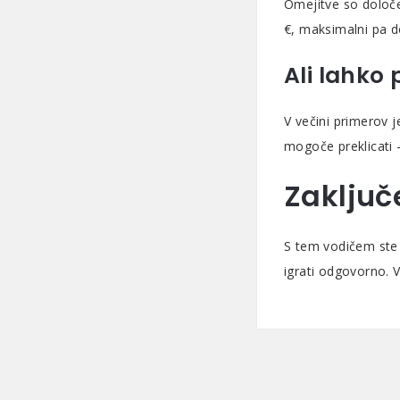
Omejitve so določe
€, maksimalni pa do
Ali lahko
V večini primerov j
mogoče preklicati –
Zaključ
S tem vodičem ste z
igrati odgovorno. V