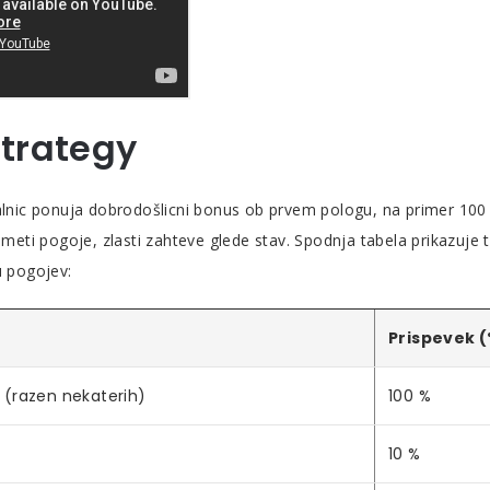
trategy
ralnic ponuja dobrodošlicni bonus ob prvem pologu, na primer 100
ti pogoje, zlasti zahteve glede stav. Spodnja tabela prikazuje t
u pogojev:
Prispevek 
i (razen nekaterih)
100 %
10 %