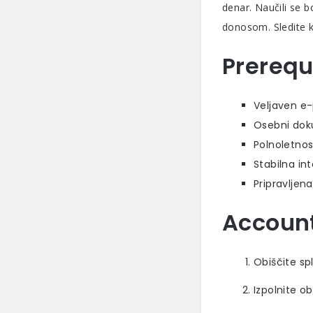
denar. Naučili se bo
donosom. Sledite 
Prerequ
Veljaven e-
Osebni doku
Polnoletnost
Stabilna in
Pripravljen
Accoun
Obiščite spl
Izpolnite o