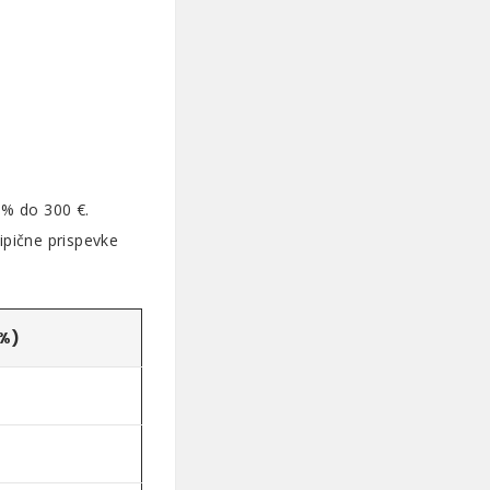
 % do 300 €.
ipične prispevke
(%)