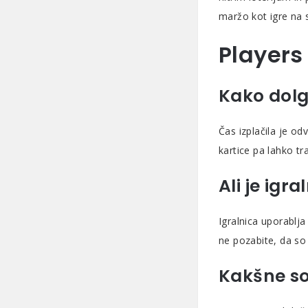
maržo kot igre na s
Players
Kako dolgo
Čas izplačila je od
kartice pa lahko tr
Ali je igr
Igralnica uporablja
ne pozabite, da so d
Kakšne so