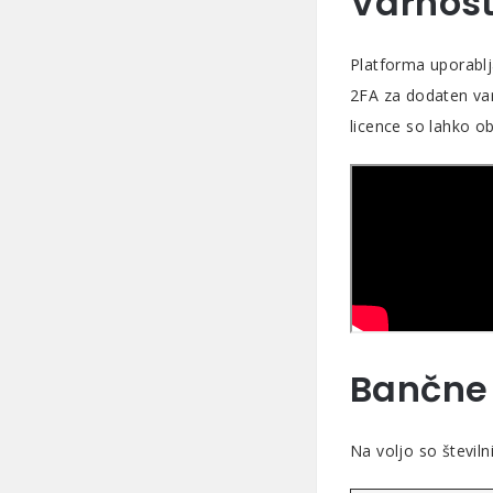
Varnos
Platforma uporablja
2FA za dodaten var
licence so lahko o
Bančne 
Na voljo so številn