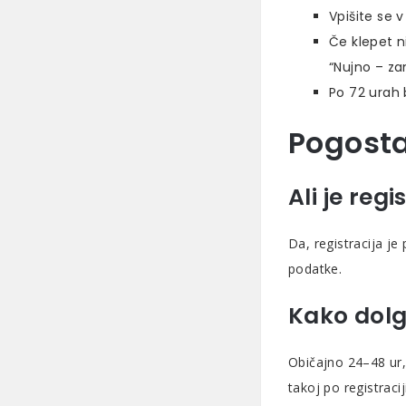
Vpišite se v
Če klepet n
“Nujno – z
Po 72 urah 
Pogost
Ali je reg
Da, registracija j
podatke.
Kako dolg
Običajno 24–48 ur,
takoj po registraciji