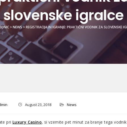
slovenske igralce
ONIC
>
NEWS
>
REGISTRACIJA IN IGRANJE: PRAKTIČNI VODNIK ZA SLOVENSKE I
dmin
August 23, 2018
News
ate pri
Luxury Casino
, si vzemite pet minut za branje tega vodni