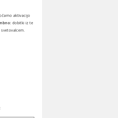
ročamo aktivacijo
mbno:
dobitki iz te
m svetovalcem.
: