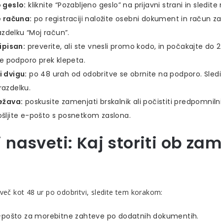
 geslo:
kliknite “Pozabljeno geslo” na prijavni strani in sledit
e računa:
po registraciji naložite osebni dokument in račun 
azdelku “Moj račun”.
ipisan:
preverite, ali ste vnesli promo kodo, in počakajte do 2
te podporo prek klepeta.
 dvigu:
po 48 urah od odobritve se obrnite na podporo. Sled
azdelku.
ežava:
poskusite zamenjati brskalnik ali počistiti predpomniln
šljite e-pošto s posnetkom zaslona.
 nasveti: Kaj storiti ob za
 več kot 48 ur po odobritvi, sledite tem korakom:
e-pošto za morebitne zahteve po dodatnih dokumentih.