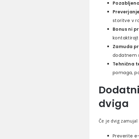
Pozabljeno
Preverjanj
storitve v r
Bonus ni pr
kontaktiraj
Zamuda pri
dodatnem r
Tehnična t
pomaga, po
Dodatni
dviga
Če je dvig zamujal
Preverite 