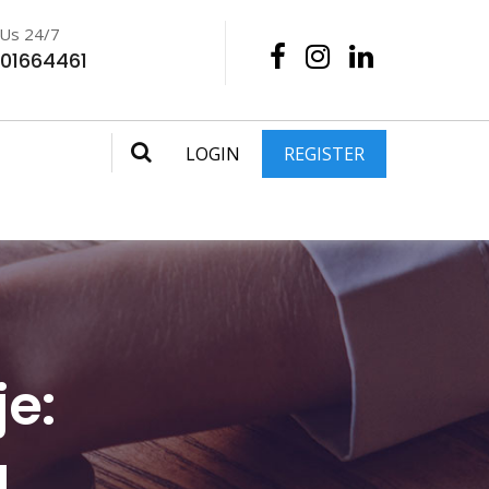
 Us 24/7
201664461
LOGIN
REGISTER
je:
a