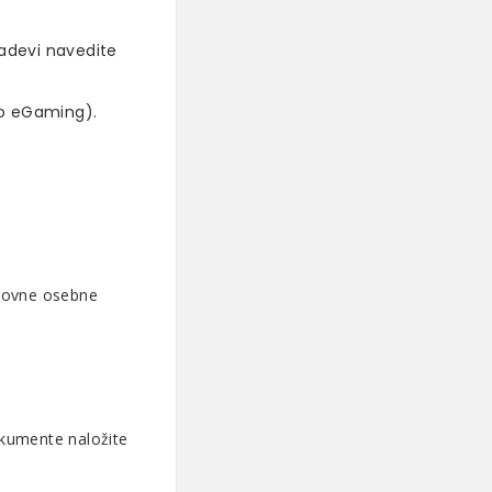
zadevi navedite
ao eGaming).
snovne osebne
okumente naložite