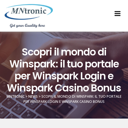
Scopri il mondo di
Winspark: il tuo portale
per Winspark Login e
Winspark Casino Bonus
MNTRONIC
>
NEWS
>
SCOPRI IL MONDO DI WINSPARK: IL TUO PORTALE
PER WINSPARK LOGIN E WINSPARK CASINO BONUS