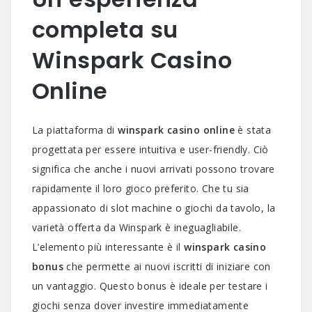
completa su
Winspark Casino
Online
La piattaforma di
winspark casino online
è stata
progettata per essere intuitiva e user-friendly. Ciò
significa che anche i nuovi arrivati possono trovare
rapidamente il loro gioco preferito. Che tu sia
appassionato di slot machine o giochi da tavolo, la
varietà offerta da Winspark è ineguagliabile.
L’elemento più interessante è il
winspark casino
bonus
che permette ai nuovi iscritti di iniziare con
un vantaggio. Questo bonus è ideale per testare i
giochi senza dover investire immediatamente