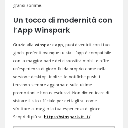
grandi somme.
Un tocco di modernità con
l’App Winspark
Grazie alla
winspark app
, puoi divertirti con i tuoi
giochi preferiti ovunque tu sia. L’app è compatibile
con la maggior parte dei dispositivi mobili e offre
un’esperienza di gioco fluida proprio come nella
versione desktop. Inoltre, le notifiche push ti
terranno sempre aggiornato sulle ultime
promozioni e bonus esclusivi. Non dimenticare di
visitare il sito ufficiale per dettagli su come
sfruttare al meglio la tua esperienza di gioco.
Scopri di più su
https://winspark-it.it/
.