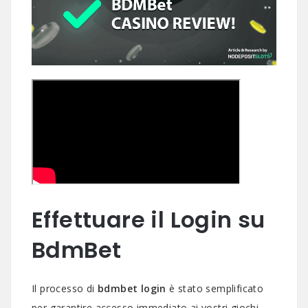
Effettuare il Login su
BdmBet
Il processo di
bdmbet login
è stato semplificato
per garantire accesso immediato ai vostri giochi