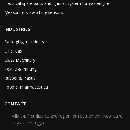
Electrical spare parts and ignition system for gas engine
Measuring & switching sensors
INDUSTRIES
Packaging machinery
Oil & Gas
Glass Machinery
Textile & Printing
Rubber & Plastic
Food & Pharmaceutical
CONTACT
Villa 34, first district, 2nd region, 5th Settlement, New Cairo
City - Cairo, Egypt