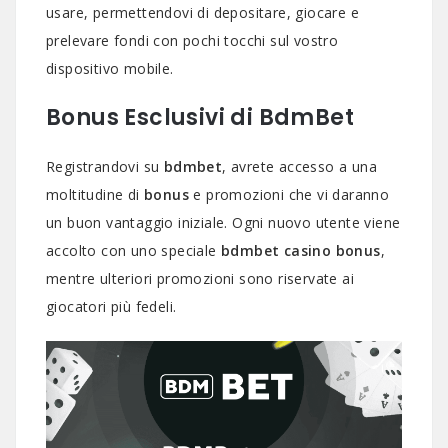
usare, permettendovi di depositare, giocare e
prelevare fondi con pochi tocchi sul vostro
dispositivo mobile.
Bonus Esclusivi di BdmBet
Registrandovi su
bdmbet
, avrete accesso a una
moltitudine di
bonus
e promozioni che vi daranno
un buon vantaggio iniziale. Ogni nuovo utente viene
accolto con uno speciale
bdmbet casino bonus
,
mentre ulteriori promozioni sono riservate ai
giocatori più fedeli.