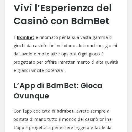
Vivi l’Esperienza del
Casinò con BdmBet
Il
BdmBet
è rinomato per la sua vasta gamma di
giochi da casinò che includono slot machine, giochi
da tavolo e molte altre opzioni. Ogni gioco è
progettato per offrire intrattenimento di alta qualità
e grandi vincite potenziali.
L’App di BdmBet: Gioca
Ovunque
Con l’app dedicata di
bdmbet
, avrete sempre a
portata di mano tutto il mondo del casinò online.
L’app è progettata per essere leggera e facile da