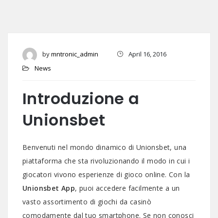
by
mntronic_admin
April 16, 2016
News
Introduzione a
Unionsbet
Benvenuti nel mondo dinamico di Unionsbet, una
piattaforma che sta rivoluzionando il modo in cui i
giocatori vivono esperienze di gioco online. Con la
Unionsbet App
, puoi accedere facilmente a un
vasto assortimento di giochi da casinò
comodamente dal tuo smartphone. Se non conosci