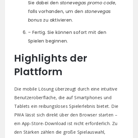
Sie dabei den
stonevegas promo code
,
falls vorhanden, um den
stonevegas
bonus
zu aktivieren.
– Fertig. Sie können sofort mit den
Spielen beginnen.
Highlights der
Plattform
Die mobile Lösung überzeugt durch eine intuitive
Benutzeroberfläche, die auf Smartphones und
Tablets ein reibungsloses Spielerlebnis bietet. Die
PWA lässt sich direkt über den Browser starten –
ein App‑Store‑Download ist nicht erforderlich. Zu
den Stärken zählen die große Spielauswahl,