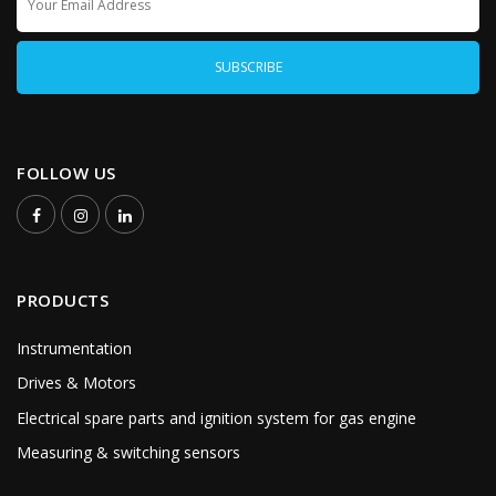
FOLLOW US
PRODUCTS
Instrumentation
Drives & Motors
Electrical spare parts and ignition system for gas engine
Measuring & switching sensors