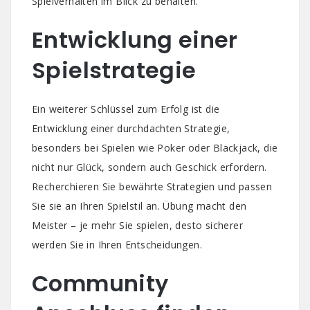
Spielverhalten im Blick zu behalten.
Entwicklung einer
Spielstrategie
Ein weiterer Schlüssel zum Erfolg ist die
Entwicklung einer durchdachten Strategie,
besonders bei Spielen wie Poker oder Blackjack, die
nicht nur Glück, sondern auch Geschick erfordern.
Recherchieren Sie bewährte Strategien und passen
Sie sie an Ihren Spielstil an. Übung macht den
Meister – je mehr Sie spielen, desto sicherer
werden Sie in Ihren Entscheidungen.
Community