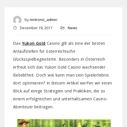
by
mntronic_admin
December 19, 2017
News
Das
Yukon Gold
Casino gilt als eine der besten
Anlaufstellen für österreichische
Glücksspielbegeisterte. Besonders in Österreich
erfreut sich das Yukon Gold Casino wachsender
Beliebtheit. Doch wie kann man sein Spielerlebnis
dort optimieren? In diesem Artikel werfen wir einen
Blick auf einige Strategien und Praktiken, die zu
einem erfolgreichen und unterhaltsamen Casino-
Abenteuer beitragen.