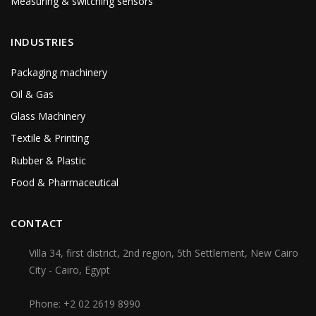
Measuring & switching sensors
INDUSTRIES
Packaging machinery
Oil & Gas
Glass Machinery
Textile & Printing
Rubber & Plastic
Food & Pharmaceutical
CONTACT
Villa 34, first district, 2nd region, 5th Settlement, New Cairo
City - Cairo, Egypt
Phone:
+2 02 2619 8990