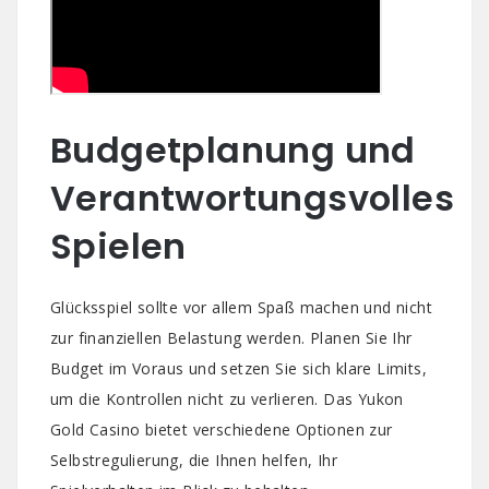
Budgetplanung und
Verantwortungsvolles
Spielen
Glücksspiel sollte vor allem Spaß machen und nicht
zur finanziellen Belastung werden. Planen Sie Ihr
Budget im Voraus und setzen Sie sich klare Limits,
um die Kontrollen nicht zu verlieren. Das Yukon
Gold Casino bietet verschiedene Optionen zur
Selbstregulierung, die Ihnen helfen, Ihr