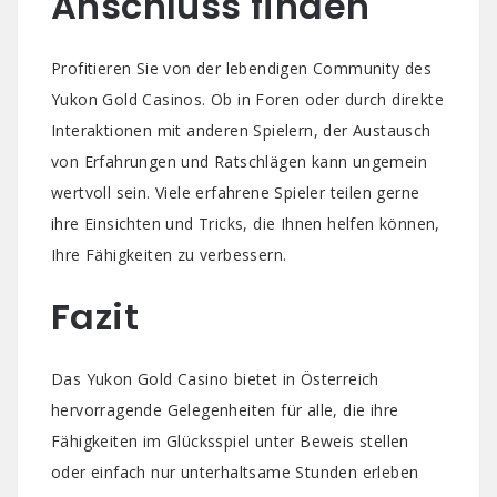
Anschluss finden
Profitieren Sie von der lebendigen Community des
Yukon Gold Casinos. Ob in Foren oder durch direkte
Interaktionen mit anderen Spielern, der Austausch
von Erfahrungen und Ratschlägen kann ungemein
wertvoll sein. Viele erfahrene Spieler teilen gerne
ihre Einsichten und Tricks, die Ihnen helfen können,
Ihre Fähigkeiten zu verbessern.
Fazit
Das Yukon Gold Casino bietet in Österreich
hervorragende Gelegenheiten für alle, die ihre
Fähigkeiten im Glücksspiel unter Beweis stellen
oder einfach nur unterhaltsame Stunden erleben