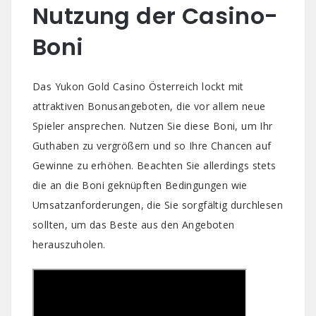
Nutzung der Casino-
Boni
Das Yukon Gold Casino Österreich lockt mit
attraktiven Bonusangeboten, die vor allem neue
Spieler ansprechen. Nutzen Sie diese Boni, um Ihr
Guthaben zu vergrößern und so Ihre Chancen auf
Gewinne zu erhöhen. Beachten Sie allerdings stets
die an die Boni geknüpften Bedingungen wie
Umsatzanforderungen, die Sie sorgfältig durchlesen
sollten, um das Beste aus den Angeboten
herauszuholen.