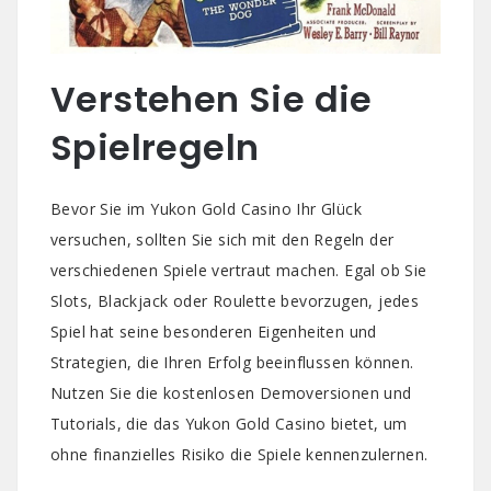
Verstehen Sie die
Spielregeln
Bevor Sie im Yukon Gold Casino Ihr Glück
versuchen, sollten Sie sich mit den Regeln der
verschiedenen Spiele vertraut machen. Egal ob Sie
Slots, Blackjack oder Roulette bevorzugen, jedes
Spiel hat seine besonderen Eigenheiten und
Strategien, die Ihren Erfolg beeinflussen können.
Nutzen Sie die kostenlosen Demoversionen und
Tutorials, die das Yukon Gold Casino bietet, um
ohne finanzielles Risiko die Spiele kennenzulernen.