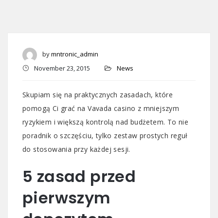
by
mntronic_admin
November 23, 2015
News
Skupiam się na praktycznych zasadach, które
pomogą Ci grać na Vavada casino z mniejszym
ryzykiem i większą kontrolą nad budżetem. To nie
poradnik o szczęściu, tylko zestaw prostych reguł
do stosowania przy każdej sesji.
5 zasad przed
pierwszym