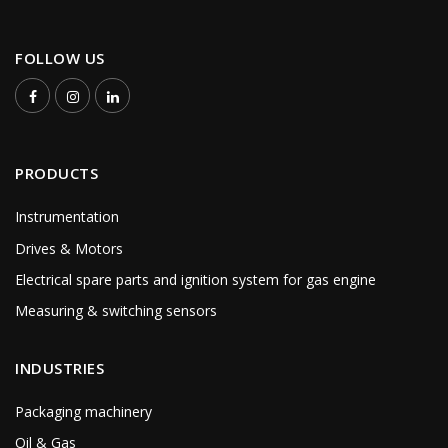
FOLLOW US
PRODUCTS
Instrumentation
Drives & Motors
Electrical spare parts and ignition system for gas engine
Measuring & switching sensors
INDUSTRIES
Packaging machinery
Oil & Gas