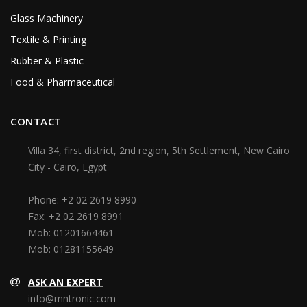
Glass Machinery
Textile & Printing
Rubber & Plastic
Food & Pharmaceutical
CONTACT
Villa 34, first district, 2nd region, 5th Settlement, New Cairo
City - Cairo, Egypt
Phone:
+2 02 2619 8990
Fax:
+2 02 2619 8991
Mob:
01201664461
Mob:
01281155649
ASK AN EXPERT
info@mntronic.com