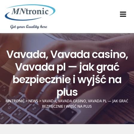
Vavada, Vavada casino,
Vavada pl — jak grać
bezpiecznie i wyjść na
plus
MNTRONIC
>
NEWS
>
VAVADA, VAVADA CASINO, VAVADA PL — JAK GRAĆ
BEZPIECZNIE I WYJŚĆ NA PLUS