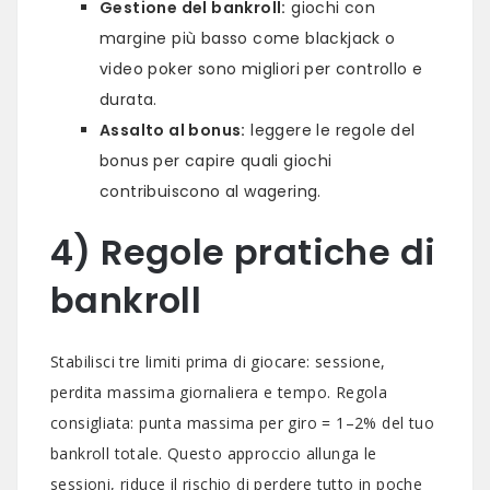
Gestione del bankroll:
giochi con
margine più basso come blackjack o
video poker sono migliori per controllo e
durata.
Assalto al bonus:
leggere le regole del
bonus per capire quali giochi
contribuiscono al wagering.
4) Regole pratiche di
bankroll
Stabilisci tre limiti prima di giocare: sessione,
perdita massima giornaliera e tempo. Regola
consigliata: punta massima per giro = 1–2% del tuo
bankroll totale. Questo approccio allunga le
sessioni, riduce il rischio di perdere tutto in poche