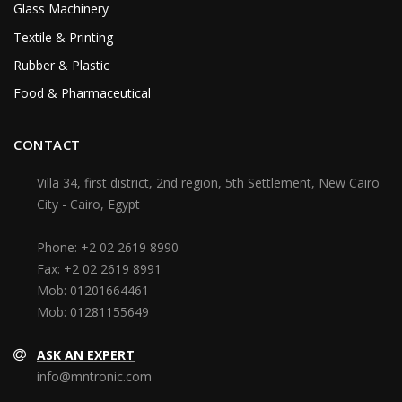
Glass Machinery
Textile & Printing
Rubber & Plastic
Food & Pharmaceutical
CONTACT
Villa 34, first district, 2nd region, 5th Settlement, New Cairo
City - Cairo, Egypt
Phone:
+2 02 2619 8990
Fax:
+2 02 2619 8991
Mob:
01201664461
Mob:
01281155649
ASK AN EXPERT
info@mntronic.com