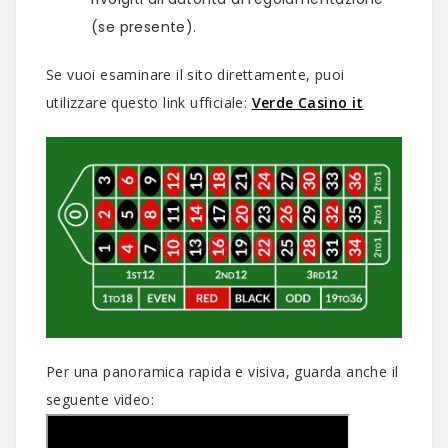
(se presente).
Se vuoi esaminare il sito direttamente, puoi
utilizzare questo link ufficiale:
Verde Casino it
Per una panoramica rapida e visiva, guarda anche il
seguente video: