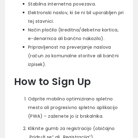
Stabilna internetna povezava.
Elektronski naslov, ki še ni bil uporabljen pri
tej stavnici.
Način plačila (kreditna/debetna kartica,
e-denarnica ali bančno nakazilo).
Pripravljenost na preverjanje naslova
(račun za komunalne storitve ali bančni
izpisek).
How to Sign Up
Odprite mobilno optimizirano spletno
mesto ali progresivno spletno aplikacijo
(PWA) – zaženete jo iz brskalnika.
Kliknite gumb za registracijo (običajno
„Pridruži se“ ali „Registracija“).