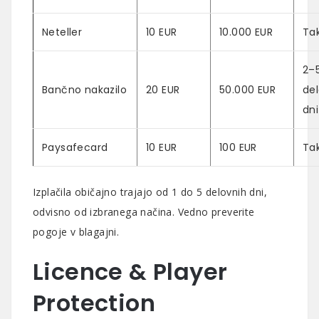
Neteller
10 EUR
10.000 EUR
Ta
2–
Bančno nakazilo
20 EUR
50.000 EUR
de
dni
Paysafecard
10 EUR
100 EUR
Ta
Izplačila običajno trajajo od 1 do 5 delovnih dni,
odvisno od izbranega načina. Vedno preverite
pogoje v blagajni.
Licence & Player
Protection