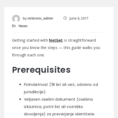
by
mntronic_admin
June 6, 2017
News
Getting started with
Netbet
is straightforward
once you know the steps — this guide walks you
through each one.
Prerequisites
Polnoletnost (18 let ali več, odvisno od
jurisdikcije).
Veljaven osebni dokument (osebna
izkaznica, potni list ali vozniško
dovoljenje) za preverjanje identitete.