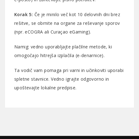
Korak 5:
Če je minilo več kot 10 delovnih dni brez
rešitve, se obrnite na organe za reševanje sporov
(npr. eCOGRA ali Curaçao eGaming).
Namig: vedno uporabljajte plačilne metode, ki
omogočajo hitrejša izplačila (e-denarnice).
Ta vodič vam pomaga pri varni in učinkoviti uporabi
spletne stavnice. Vedno igrajte odgovorno in
upoštevajte lokalne predpise.