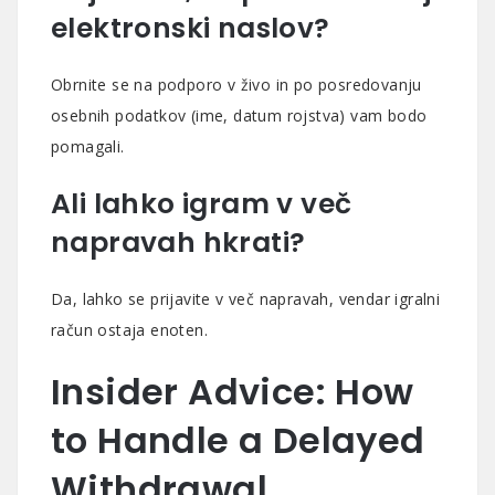
elektronski naslov?
Obrnite se na podporo v živo in po posredovanju
osebnih podatkov (ime, datum rojstva) vam bodo
pomagali.
Ali lahko igram v več
napravah hkrati?
Da, lahko se prijavite v več napravah, vendar igralni
račun ostaja enoten.
Insider Advice: How
to Handle a Delayed
Withdrawal