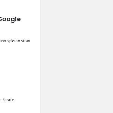
 Google
rano spletno stran
e športe.