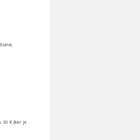
ačuna.
 30 € (ker je