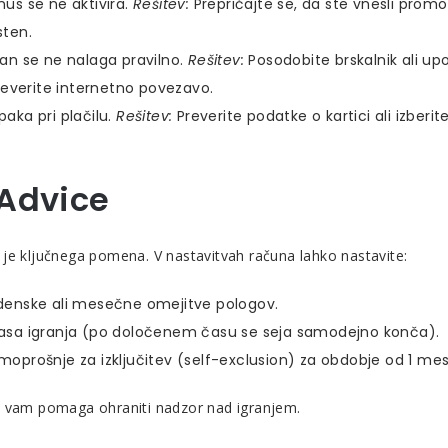
us se ne aktivira.
Rešitev:
Prepričajte se, da ste vnesli promo
sten.
an se ne nalaga pravilno.
Rešitev:
Posodobite brskalnik ali up
preverite internetno povezavo.
aka pri plačilu.
Rešitev:
Preverite podatke o kartici ali izberit
 Advice
je ključnega pomena. V nastavitvah računa lahko nastavite:
denske ali mesečne omejitve pologov.
asa igranja (po določenem času se seja samodejno konča).
oprošnje za izključitev (self-exclusion) za obdobje od 1 mes
j vam pomaga ohraniti nadzor nad igranjem.