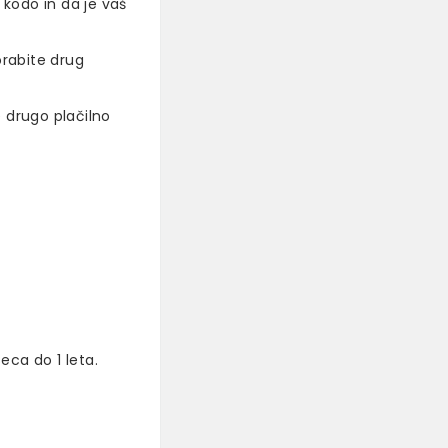
 kodo in da je vaš
orabite drug
e drugo plačilno
eca do 1 leta.