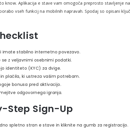
to know. Aplikacija e stave vam omogoča preprosto stavljenje n
 uporabo vseh funkcij na mobilnih napravah. Spodaj so opisani ključ
hecklist
ali imate stabilno internetno povezavo.
e se z veljavnimi osebnimi podatki.
ojo identiteto (KYC) za dvige.
čin plačila, ki ustreza vašim potrebam.
ogoje bonusa pred aktivacijo.
mejitve odgovornega igranja.
y-Step Sign-Up
dno spletno stran e stave in kliknite na gumb za registracijo.