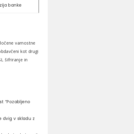
zija banke
oločene varnostne
 obdavčeni kot drugi
 šifriranje in
st “Pozabljeno
je dvig v skladu z