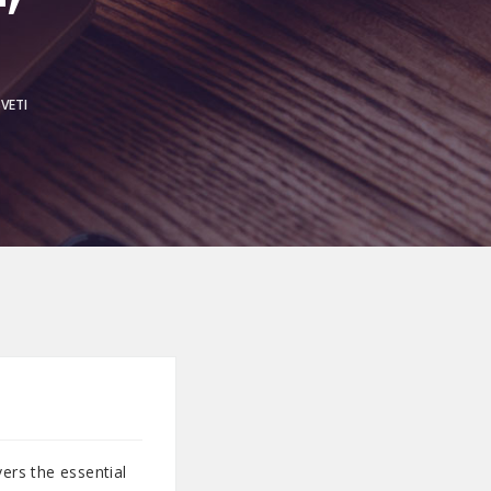
SVETI
vers the essential