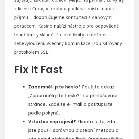
z licencí Curaçao mohou podléhat místní dani z
příjmu – doporučujeme konzultaci s daňovým
poradcem. Kasino nabízí nástroje pro odpovědné
hraní: limity vkladů, časové limity a možnost
sebevyloučení. Všechny komunikace jsou šifrovány
protokolem SSL.
Fix It Fast
Zapomněli jste heslo?
Použijte odkaz
„Zapomněli jste heslo?“ na přihlašovací
stránce. Zadejte e-mail a postupujte
podle pokynů.
Vklad se neprojevil?
Zkontrolujte, zda
jste použili správnou platební metodu a
zda nebyl překročen limit. Problémy řešte