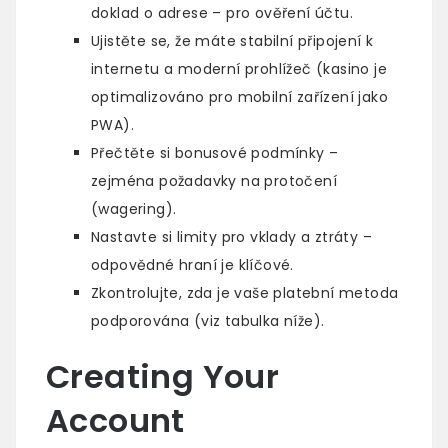
doklad o adrese – pro ověření účtu.
Ujistěte se, že máte stabilní připojení k
internetu a moderní prohlížeč (kasino je
optimalizováno pro mobilní zařízení jako
PWA).
Přečtěte si bonusové podmínky –
zejména požadavky na protočení
(wagering).
Nastavte si limity pro vklady a ztráty –
odpovědné hraní je klíčové.
Zkontrolujte, zda je vaše platební metoda
podporována (viz tabulka níže).
Creating Your
Account