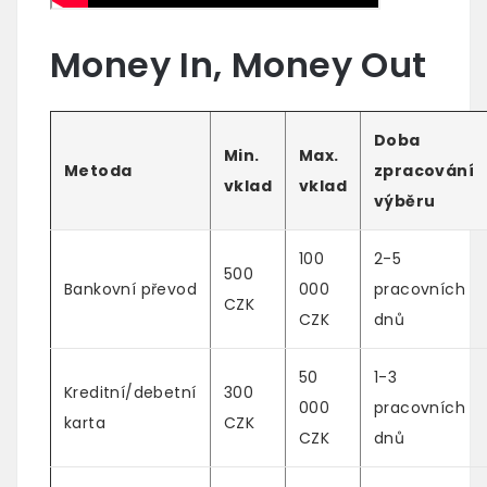
Money In, Money Out
Doba
Min.
Max.
Metoda
zpracování
vklad
vklad
výběru
100
2-5
500
Bankovní převod
000
pracovních
CZK
CZK
dnů
50
1-3
Kreditní/debetní
300
000
pracovních
karta
CZK
CZK
dnů