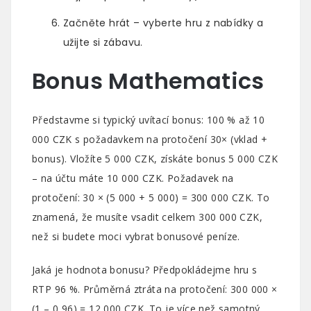
Začněte hrát – vyberte hru z nabídky a
užijte si zábavu.
Bonus Mathematics
Představme si typický uvítací bonus: 100 % až 10
000 CZK s požadavkem na protočení 30× (vklad +
bonus). Vložíte 5 000 CZK, získáte bonus 5 000 CZK
– na účtu máte 10 000 CZK. Požadavek na
protočení: 30 × (5 000 + 5 000) = 300 000 CZK. To
znamená, že musíte vsadit celkem 300 000 CZK,
než si budete moci vybrat bonusové peníze.
Jaká je hodnota bonusu? Předpokládejme hru s
RTP 96 %. Průměrná ztráta na protočení: 300 000 ×
(1 – 0,96) = 12 000 CZK. To je více než samotný