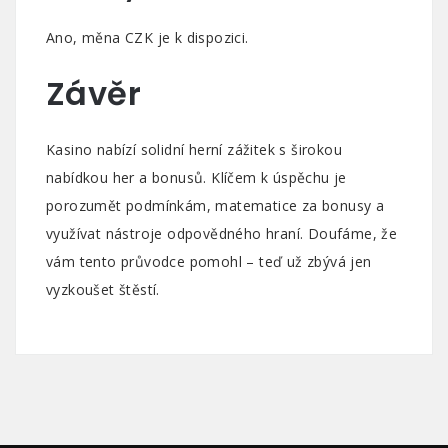
Ano, měna CZK je k dispozici.
Závěr
Kasino nabízí solidní herní zážitek s širokou
nabídkou her a bonusů. Klíčem k úspěchu je
porozumět podmínkám, matematice za bonusy a
využívat nástroje odpovědného hraní. Doufáme, že
vám tento průvodce pomohl – teď už zbývá jen
vyzkoušet štěstí.