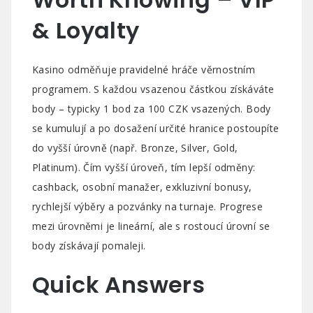
& Loyalty
Kasino odměňuje pravidelné hráče věrnostním
programem. S každou vsazenou částkou získáváte
body – typicky 1 bod za 100 CZK vsazených. Body
se kumulují a po dosažení určité hranice postoupíte
do vyšší úrovně (např. Bronze, Silver, Gold,
Platinum). Čím vyšší úroveň, tím lepší odměny:
cashback, osobní manažer, exkluzivní bonusy,
rychlejší výběry a pozvánky na turnaje. Progrese
mezi úrovněmi je lineární, ale s rostoucí úrovní se
body získávají pomaleji.
Quick Answers