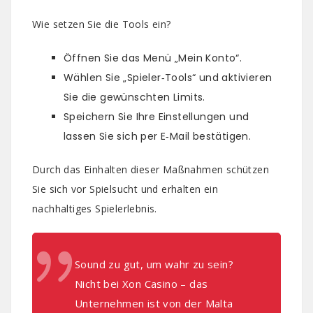
Wie setzen Sie die Tools ein?
Öffnen Sie das Menü „Mein Konto“.
Wählen Sie „Spieler‑Tools“ und aktivieren
Sie die gewünschten Limits.
Speichern Sie Ihre Einstellungen und
lassen Sie sich per E‑Mail bestätigen.
Durch das Einhalten dieser Maßnahmen schützen
Sie sich vor Spielsucht und erhalten ein
nachhaltiges Spielerlebnis.
Sound zu gut, um wahr zu sein?
Nicht bei Xon Casino – das
Unternehmen ist von der Malta