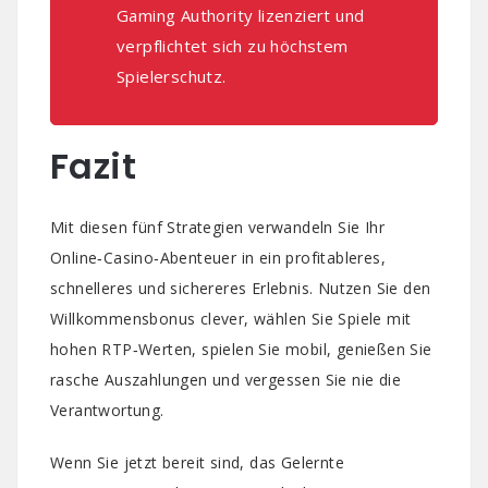
Gaming Authority lizenziert und
verpflichtet sich zu höchstem
Spielerschutz.
Fazit
Mit diesen fünf Strategien verwandeln Sie Ihr
Online‑Casino‑Abenteuer in ein profitableres,
schnelleres und sichereres Erlebnis. Nutzen Sie den
Willkommensbonus clever, wählen Sie Spiele mit
hohen RTP‑Werten, spielen Sie mobil, genießen Sie
rasche Auszahlungen und vergessen Sie nie die
Verantwortung.
Wenn Sie jetzt bereit sind, das Gelernte