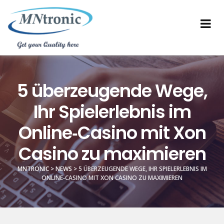
5 überzeugende Wege,
Ihr Spielerlebnis im
Online‑Casino mit Xon
Casino zu maximieren
MNTRONIC
>
NEWS
>
5 ÜBERZEUGENDE WEGE, IHR SPIELERLEBNIS IM
ONLINE‑CASINO MIT XON CASINO ZU MAXIMIEREN