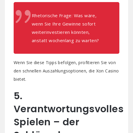
Rhetorische Frage: Was wäre,
wenn Sie Ihre Gewinne sofort
weiterinvestieren könnten,
anstatt wochenlang zu warten?
Wenn Sie diese Tipps befolgen, profitieren Sie von
den schnellen Auszahlungsoptionen, die Xon Casino
bietet.
5.
Verantwortungsvolles
Spielen – der