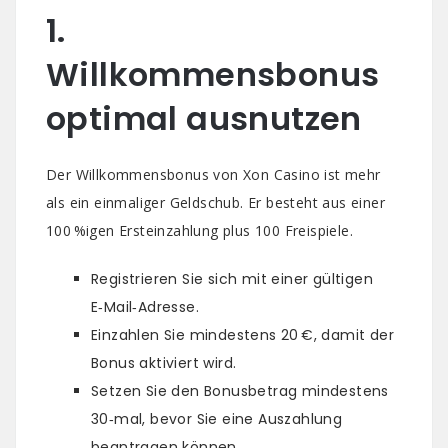
1.
Willkommensbonus
optimal ausnutzen
Der Willkommensbonus von Xon Casino ist mehr
als ein einmaliger Geldschub. Er besteht aus einer
100 %igen Ersteinzahlung plus 100 Freispiele.
Registrieren Sie sich mit einer gültigen
E‑Mail‑Adresse.
Einzahlen Sie mindestens 20 €, damit der
Bonus aktiviert wird.
Setzen Sie den Bonusbetrag mindestens
30‑mal, bevor Sie eine Auszahlung
beantragen können.