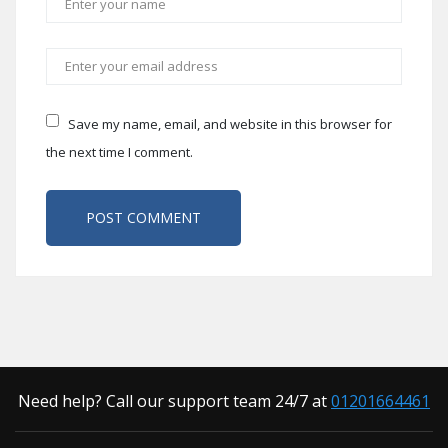
Save my name, email, and website in this browser for
the next time I comment.
Need help? Call our support team 24/7 at
01201664461