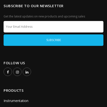
SUBSCRIBE TO OUR NEWSLETTER
Get the latest updates on new products and upcoming sales
FOLLOW US
PRODUCTS
Instrumentation