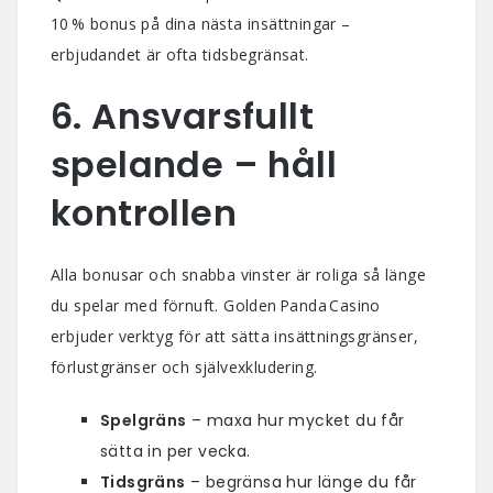
10 % bonus på dina nästa insättningar –
erbjudandet är ofta tidsbegränsat.
6. Ansvarsfullt
spelande – håll
kontrollen
Alla bonusar och snabba vinster är roliga så länge
du spelar med förnuft. Golden Panda Casino
erbjuder verktyg för att sätta insättningsgränser,
förlustgränser och självexkludering.
Spelgräns
– maxa hur mycket du får
sätta in per vecka.
Tidsgräns
– begränsa hur länge du får