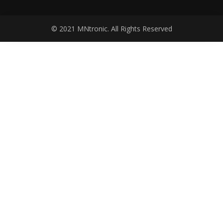
© 2021 MNtronic. All Rights Reserved