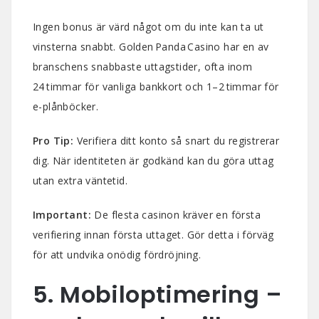
Ingen bonus är värd något om du inte kan ta ut
vinsterna snabbt. Golden Panda Casino har en av
branschens snabbaste uttagstider, ofta inom
24 timmar för vanliga bankkort och 1–2 timmar för
e-plånböcker.
Pro Tip:
Verifiera ditt konto så snart du registrerar
dig. När identiteten är godkänd kan du göra uttag
utan extra väntetid.
Important:
De flesta casinon kräver en första
verifiering innan första uttaget. Gör detta i förväg
för att undvika onödig fördröjning.
5. Mobiloptimering –