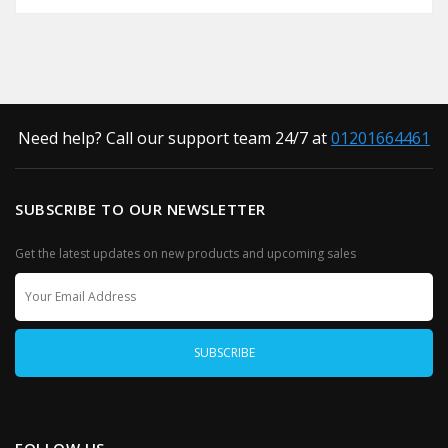
Need help? Call our support team 24/7 at
01201664461
SUBSCRIBE TO OUR NEWSLETTER
Get the latest updates on new products and upcoming sales
FOLLOW US