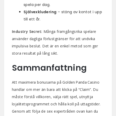
spela per dag.
Självexkludering
– stäng av kontot i upp
till ett år.
Industry Secret:
Många framgångsrika spelare
använder dagliga förlustgränser för att undvika
impulsiva beslut. Det är en enkel metod som ger
stora resultat på lång sikt.
Sammanfattning
Att maximera bonusarna på Golden Panda Casino
handlar om mer än bara att klicka på “Claim”. Du
måste förstå villkoren, välja rätt spel, utnyttja
lojalitetsprogrammet och hålla koll på uttagstider.
Genom att följa de sex expertråden ovan kan du