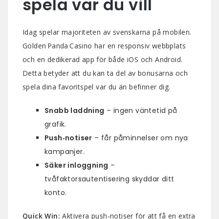
spela var du vill
Idag spelar majoriteten av svenskarna på mobilen.
Golden Panda Casino har en responsiv webbplats
och en dedikerad app för både iOS och Android.
Detta betyder att du kan ta del av bonusarna och
spela dina favoritspel var du än befinner dig.
Snabb laddning
– ingen väntetid på
grafik.
Push‑notiser
– får påminnelser om nya
kampanjer.
Säker inloggning
–
tvåfaktorsautentisering skyddar ditt
konto.
Quick Win:
Aktivera push‑notiser för att få en extra