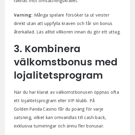
räknas mot omsättningskravet.
Varning:
Många spelare försöker ta ut vinster
direkt utan att uppfylla kraven och får sin bonus
återkallad. Läs alltid villkoren innan du gör ett uttag.
3. Kombinera
välkomstbonus med
lojalitetsprogram
När du har klarat av välkomstbonusen öppnas ofta
ett lojalitetsprogram eller VIP-klubb. På
Golden Panda Casino får du poäng för varje
satsning, vilket kan omvandlas till cash‑back,
exklusiva turneringar och ännu fler bonusar.