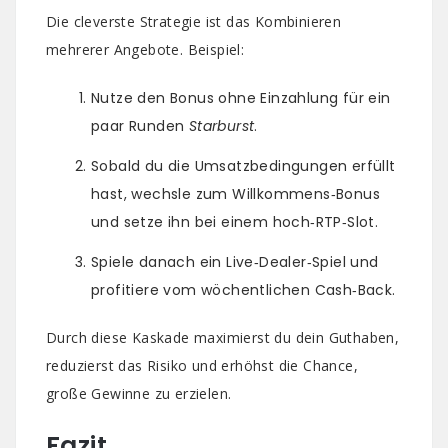
Die cleverste Strategie ist das Kombinieren
mehrerer Angebote. Beispiel:
Nutze den Bonus ohne Einzahlung für ein
paar Runden
Starburst
.
Sobald du die Umsatzbedingungen erfüllt
hast, wechsle zum Willkommens‑Bonus
und setze ihn bei einem hoch‑RTP‑Slot.
Spiele danach ein Live‑Dealer‑Spiel und
profitiere vom wöchentlichen Cash‑Back.
Durch diese Kaskade maximierst du dein Guthaben,
reduzierst das Risiko und erhöhst die Chance,
große Gewinne zu erzielen.
Fazit