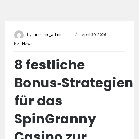
by
mntronic_admin
April 30, 2026
News
8 festliche
Bonus‑Strategien
für das
SpinGranny
Casino zur