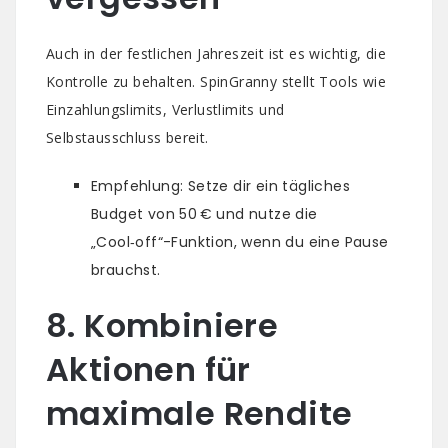
Auch in der festlichen Jahreszeit ist es wichtig, die
Kontrolle zu behalten. SpinGranny stellt Tools wie
Einzahlungslimits, Verlustlimits und
Selbstausschluss bereit.
Empfehlung: Setze dir ein tägliches
Budget von 50 € und nutze die
„Cool‑off“-Funktion, wenn du eine Pause
brauchst.
8. Kombiniere
Aktionen für
maximale Rendite