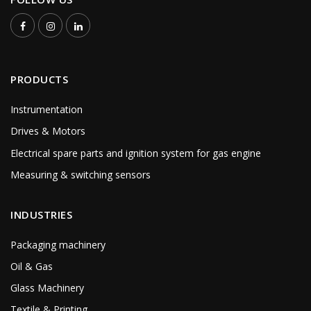
PRODUCTS
Instrumentation
Drives & Motors
Electrical spare parts and ignition system for gas engine
Measuring & switching sensors
INDUSTRIES
Packaging machinery
Oil & Gas
Glass Machinery
Textile & Printing