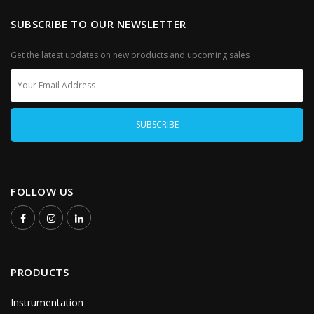
SUBSCRIBE TO OUR NEWSLETTER
Get the latest updates on new products and upcoming sales
FOLLOW US
PRODUCTS
Instrumentation