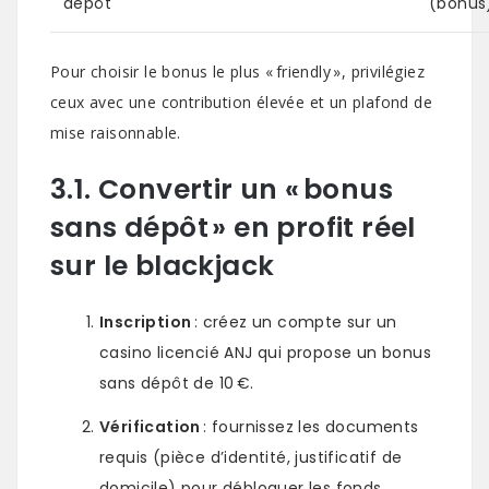
dépôt
(bonus
Pour choisir le bonus le plus « friendly », privilégiez
ceux avec une contribution élevée et un plafond de
mise raisonnable.
3.1. Convertir un « bonus
sans dépôt » en profit réel
sur le blackjack
Inscription
: créez un compte sur un
casino licencié ANJ qui propose un bonus
sans dépôt de 10 €.
Vérification
: fournissez les documents
requis (pièce d’identité, justificatif de
domicile) pour débloquer les fonds.