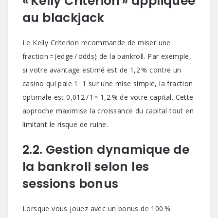
« Kelly Criterion » appliquée
au blackjack
Le Kelly Criterion recommande de miser une
fraction = (edge / odds) de la bankroll. Par exemple,
si votre avantage estimé est de 1,2 % contre un
casino qui paie 1 : 1 sur une mise simple, la fraction
optimale est 0,012 / 1 ≈ 1,2 % de votre capital. Cette
approche maximise la croissance du capital tout en
limitant le risque de ruine.
2.2. Gestion dynamique de
la bankroll selon les
sessions bonus
Lorsque vous jouez avec un bonus de 100 %