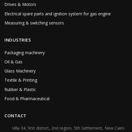
Drives & Motors
Electrical spare parts and ignition system for gas engine
Measuring & switching sensors
INDUSTRIES
Packaging machinery
Oil & Gas
Glass Machinery
Textile & Printing
Rubber & Plastic
Food & Pharmaceutical
CONTACT
Villa 34, first district, 2nd region, 5th Settlement, New Cairo