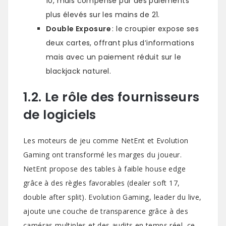
10, mais compense par des paiements
plus élevés sur les mains de 21.
Double Exposure
: le croupier expose ses
deux cartes, offrant plus d’informations
mais avec un paiement réduit sur le
blackjack naturel.
1.2. Le rôle des fournisseurs
de logiciels
Les moteurs de jeu comme NetEnt et Evolution
Gaming ont transformé les marges du joueur.
NetEnt propose des tables à faible house edge
grâce à des règles favorables (dealer soft 17,
double after split). Evolution Gaming, leader du live,
ajoute une couche de transparence grâce à des
caméras multiples et des audits en temps réel, ce