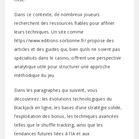
Dans ce contexte, de nombreux joueurs
recherchent des ressources fiables pour affiner
leurs techniques. Un site comme
https://www.editions-sorbonne.fr/ propose des
articles et des guides qui, bien qu’ils ne soient pas
spécialisés dans le casino, offrent une perspective
analytique utile pour structurer une approche
méthodique du jeu.
Dans les paragraphes qui suivent, vous
découvrirez : les évolutions technologiques du
blackjack en ligne, les bases d’une stratégie solide,
l’exploitation des bonus, les techniques avancées
telles que le shuffle tracking, ainsi que les
tendances futures liées à l’IA et aux