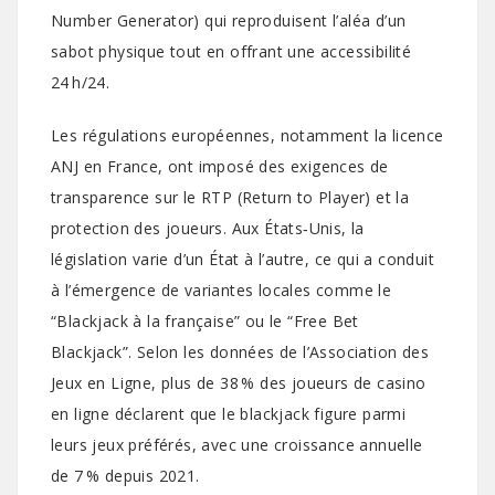
Number Generator) qui reproduisent l’aléa d’un
sabot physique tout en offrant une accessibilité
24 h/24.
Les régulations européennes, notamment la licence
ANJ en France, ont imposé des exigences de
transparence sur le RTP (Return to Player) et la
protection des joueurs. Aux États‑Unis, la
législation varie d’un État à l’autre, ce qui a conduit
à l’émergence de variantes locales comme le
“Blackjack à la française” ou le “Free Bet
Blackjack”. Selon les données de l’Association des
Jeux en Ligne, plus de 38 % des joueurs de casino
en ligne déclarent que le blackjack figure parmi
leurs jeux préférés, avec une croissance annuelle
de 7 % depuis 2021.