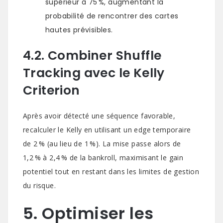
supérieur à 75 %, augmentant la
probabilité de rencontrer des cartes
hautes prévisibles.
4.2. Combiner Shuffle
Tracking avec le Kelly
Criterion
Après avoir détecté une séquence favorable,
recalculer le Kelly en utilisant un edge temporaire
de 2 % (au lieu de 1 %). La mise passe alors de
1,2 % à 2,4 % de la bankroll, maximisant le gain
potentiel tout en restant dans les limites de gestion
du risque.
5. Optimiser les