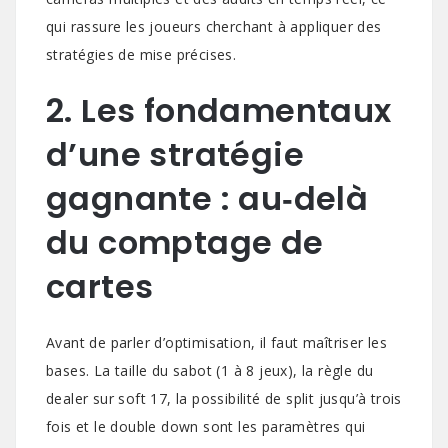
qui rassure les joueurs cherchant à appliquer des
stratégies de mise précises.
2. Les fondamentaux
d’une stratégie
gagnante : au‑delà
du comptage de
cartes
Avant de parler d’optimisation, il faut maîtriser les
bases. La taille du sabot (1 à 8 jeux), la règle du
dealer sur soft 17, la possibilité de split jusqu’à trois
fois et le double down sont les paramètres qui