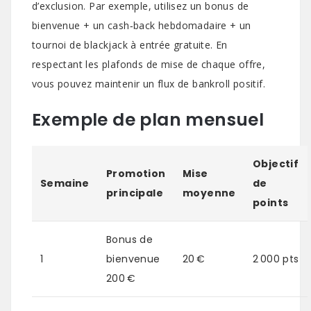
d’exclusion. Par exemple, utilisez un bonus de
bienvenue + un cash‑back hebdomadaire + un
tournoi de blackjack à entrée gratuite. En
respectant les plafonds de mise de chaque offre,
vous pouvez maintenir un flux de bankroll positif.
Exemple de plan mensuel
Objectif
Promotion
Mise
Semaine
de
principale
moyenne
points
Bonus de
1
bienvenue
20 €
2 000 pts
200 €