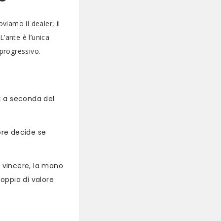
viamo il dealer, il
L’ante è l’unica
progressivo.
 € a seconda del
ore decide se
er vincere, la mano
oppia di valore