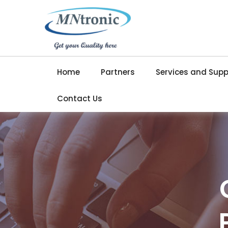
Home
Partners
Services and Supp
Contact Us