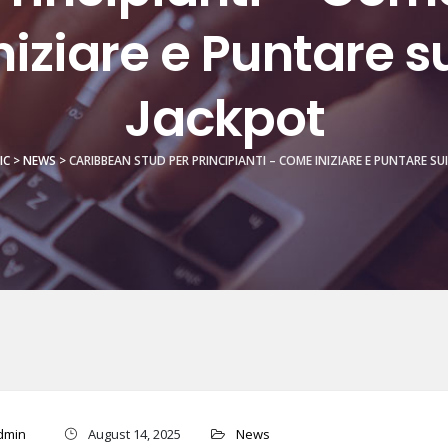
niziare e Puntare s
Jackpot
IC
>
NEWS
>
CARIBBEAN STUD PER PRINCIPIANTI – COME INIZIARE E PUNTARE SU
dmin
August 14, 2025
News