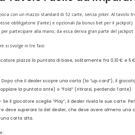
ioca con un mazzo standard di 52 carte, senza joker. Al tavolo tro
se obbligatorie (l’ante) e opzionali (la bonus bet per il jackpot). 
 per partecipare alla mano; da essa deriva gran parte del jackpot 
re si svolge in tre fasi:
iocatore piazza la puntata di base, solitamente fra 0,10 € e 5
 Dopo che il dealer scopre una carta (la “up‑card”), il giocat
oppiare la puntata ante) o “Fold” (ritirarsi, perdendo l’ante).
Se il giocatore sceglie “Play”, il dealer rivela le sue carte. P
re deve superare la del dealer, che deve avere almeno una c
 una carta alta.
e: