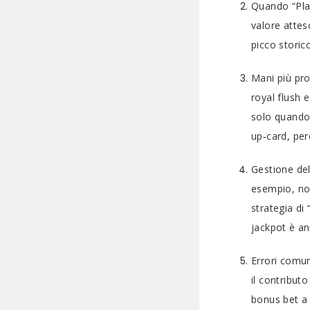
Quando “Play
valore attes
picco storico
Mani più pro
royal flush 
solo quando 
up‑card, per
Gestione del
esempio, non
strategia di
jackpot è an
Errori comu
il contributo
bonus bet a 