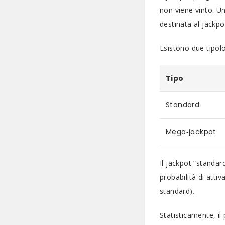
non viene vinto. Una
destinata al jackpo
Esistono due tipolo
Tipo
Standard
Mega‑jackpot
Il jackpot “standar
probabilità di atti
standard).
Statisticamente, il