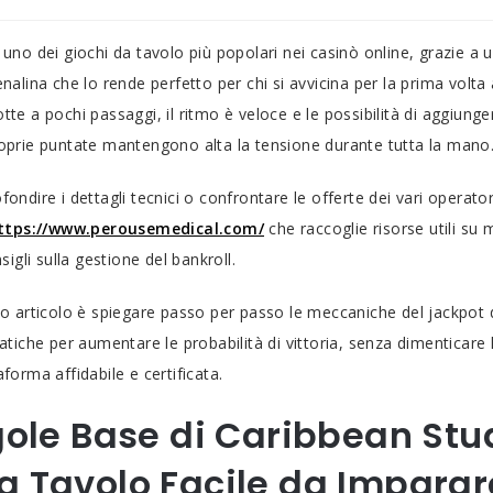
 uno dei giochi da tavolo più popolari nei casinò online, grazie 
enalina che lo rende perfetto per chi si avvicina per la prima volt
tte a pochi passaggi, il ritmo è veloce e le possibilità di aggiung
roprie puntate mantengono alta la tensione durante tutta la mano
fondire i dettagli tecnici o confrontare le offerte dei vari operator
ttps://www.perousemedical.com/
che raccoglie risorse utili su 
nsigli sulla gestione del bankroll.
sto articolo è spiegare passo per passo le meccaniche del jackpot 
ratiche per aumentare le probabilità di vittoria, senza dimenticare 
aforma affidabile e certificata.
egole Base di Caribbean Stu
a Tavolo Facile da Imparar