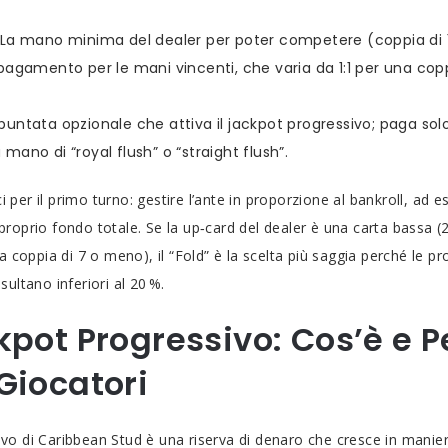
 La mano minima del dealer per poter competere (coppia di 1
 pagamento per le mani vincenti, che varia da 1:1 per una copp
puntata opzionale che attiva il jackpot progressivo; paga solo
mano di “royal flush” o “straight flush”.
i per il primo turno: gestire l’ante in proporzione al bankroll, ad
 proprio fondo totale. Se la up‑card del dealer è una carta bassa (2
coppia di 7 o meno), il “Fold” è la scelta più saggia perché le pro
isultano inferiori al 20 %.
ckpot Progressivo: Cos’è e 
 Giocatori
ivo di Caribbean Stud è una riserva di denaro che cresce in manie