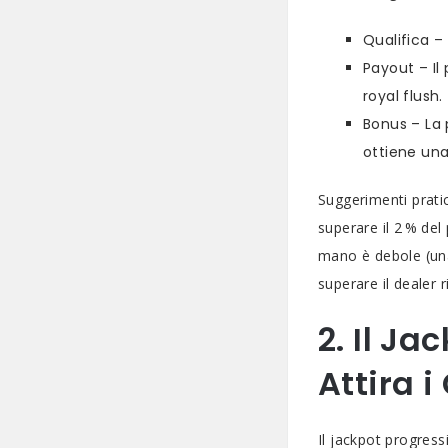
Qualifica –
Payout – Il
royal flush.
Bonus – La 
ottiene una 
Suggerimenti pratic
superare il 2 % del
mano è debole (una 
superare il dealer r
2. Il Ja
Attira i
Il jackpot progress