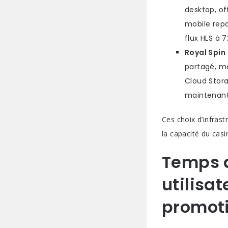
desktop, of
mobile repo
flux HLS à 
Royal Spin
partagé, ma
Cloud Stora
maintenant 
Ces choix d’infrast
la capacité du casi
Temps 
utilisa
promoti