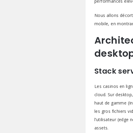
performances élev
Nous allons décort
mobile, en montra
Archite
desktop
Stack ser
Les casinos en lig
cloud. Sur desktop
haut de gamme (Int
les gros fichiers v
l’utilisateur (edge
assets.