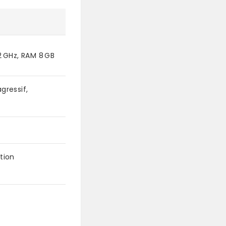
2 GHz, RAM 8 GB
gressif,
tion