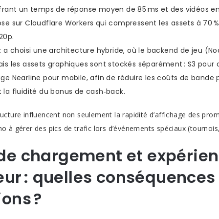
frant un temps de réponse moyen de 85 ms et des vidéos en 
se sur Cloudflare Workers qui compressent les assets à 70 % 
720p.
: a choisi une architecture hybride, où le backend de jeu (Nod
is les assets graphiques sont stockés séparément : S3 pour 
ge Nearline pour mobile, afin de réduire les coûts de bande
la fluidité du bonus de cash‑back.
ructure influencent non seulement la rapidité d’affichage des pro
no à gérer des pics de trafic lors d’événements spéciaux (tournois,
de chargement et expérie
teur : quelles conséquences 
ons ?