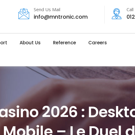
Send Us Mail
Call
info@mntronic.com
01
ort
About Us
Reference
Careers
asino 2026 : Deskt
 Mobile – Le Duel 