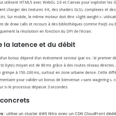
eux utilisent HTML5 avec WebGL 2.0 et Canvas pour exploiter les 
nt charger des textures 4 K, des shaders GLSL complexes et des
s. Sur mobile, le même moteur doit être « light‑weight » : utilis
e de draw calls et recours à des bibliothèques comme PixiJS ou B
uement la résolution en fonction du DPI de l’écran.
 la latence et du débit
’un bonus dépend d’un événement serveur (par ex. : le premier dé
irst‑byte) moyen est de 80 ms grâce à des routes réseau directes
B grimpe à 150‑200 ms, surtout en zone urbaine dense. Cette diffé
émentaire pour valider un bonus de bienvenue « sans wagering », c
ur si le processus dépasse 3 secondes.
concrets
va
: utilise un cluster AWS Nitro avec un CDN CloudFront dédi