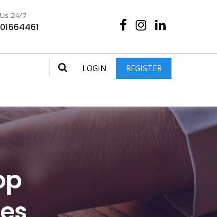
 Us 24/7
201664461
LOGIN
REGISTER
op
des