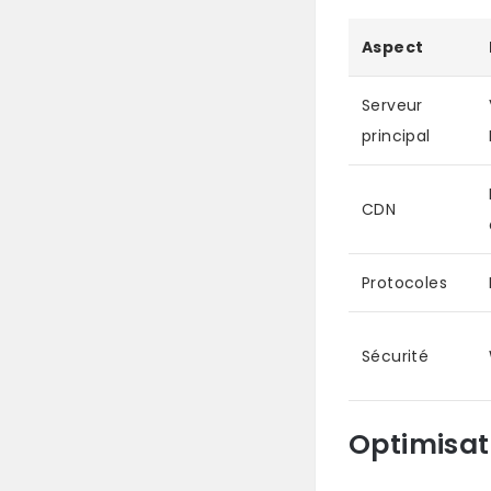
Aspect
Serveur
principal
CDN
Protocoles
Sécurité
Optimisat