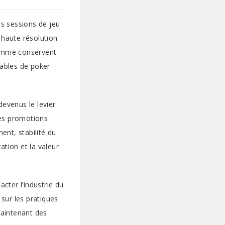
es sessions de jeu
 haute résolution
 gamme conservent
tables de poker
evenus le levier
 ces promotions
nt, stabilité du
ation et la valeur
ter l’industrie du
sur les pratiques
maintenant des