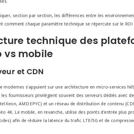
ées.
iquer, section par section, les différences entre les environneme
nt comment chaque paramètre technique se répercute sur le ROI
cture technique des plate
 vs mobile
veur et CDN
ne modernes s’appuient sur une architecture en micro‑services hé
, les fournisseurs privilégient souvent des serveurs dédiés avec d
el Xeon, AMD EPYC) et un réseau de distribution de contenu (CD
idéo 4K. Le mobile, en revanche, utilise des points d’entrée plus p
 nodes) afin de réduire la latence du trafic LTE/5G et de compress