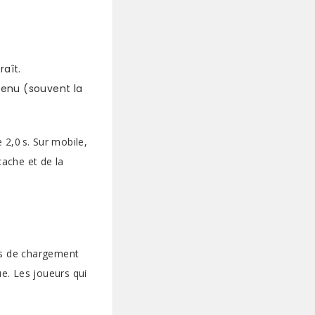
raît.
tenu (souvent la
 2,0 s. Sur mobile,
cache et de la
ps de chargement
e. Les joueurs qui