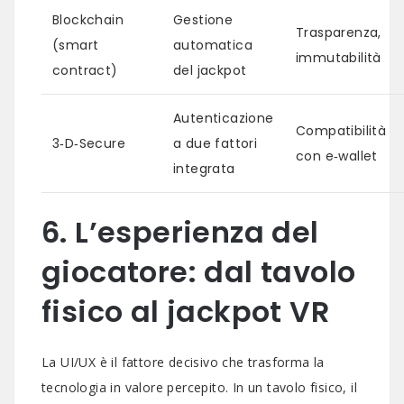
Blockchain
Gestione
Trasparenza,
(smart
automatica
immutabilità
contract)
del jackpot
Autenticazione
Compatibilità
3‑D‑Secure
a due fattori
con e‑wallet
integrata
6. L’esperienza del
giocatore: dal tavolo
fisico al jackpot VR
La UI/UX è il fattore decisivo che trasforma la
tecnologia in valore percepito. In un tavolo fisico, il