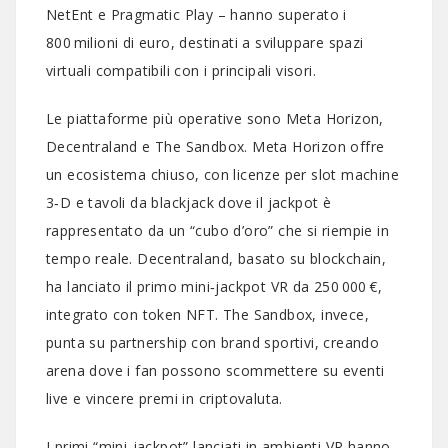
NetEnt e Pragmatic Play – hanno superato i
800 milioni di euro, destinati a sviluppare spazi
virtuali compatibili con i principali visori.
Le piattaforme più operative sono Meta Horizon,
Decentraland e The Sandbox. Meta Horizon offre
un ecosistema chiuso, con licenze per slot machine
3‑D e tavoli da blackjack dove il jackpot è
rappresentato da un “cubo d’oro” che si riempie in
tempo reale. Decentraland, basato su blockchain,
ha lanciato il primo mini‑jackpot VR da 250 000 €,
integrato con token NFT. The Sandbox, invece,
punta su partnership con brand sportivi, creando
arena dove i fan possono scommettere su eventi
live e vincere premi in criptovaluta.
I primi “mini‑jackpot” lanciati in ambienti VR hanno