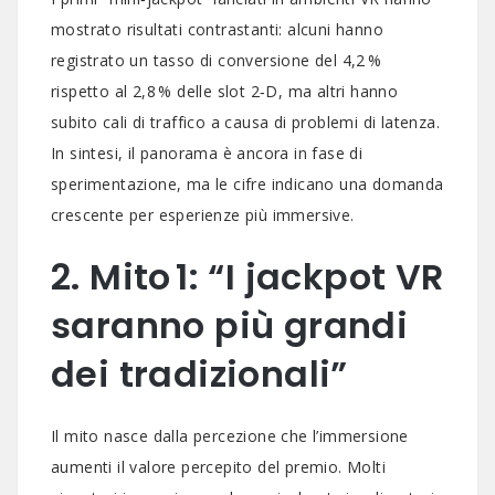
mostrato risultati contrastanti: alcuni hanno
registrato un tasso di conversione del 4,2 %
rispetto al 2,8 % delle slot 2‑D, ma altri hanno
subito cali di traffico a causa di problemi di latenza.
In sintesi, il panorama è ancora in fase di
sperimentazione, ma le cifre indicano una domanda
crescente per esperienze più immersive.
2. Mito 1: “I jackpot VR
saranno più grandi
dei tradizionali”
Il mito nasce dalla percezione che l’immersione
aumenti il valore percepito del premio. Molti