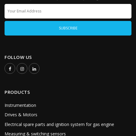
FOLLOW US
PRODUCTS
Instrumentation
Drives & Motors
Electrical spare parts and ignition system for gas engine
Measuring & switching sensors