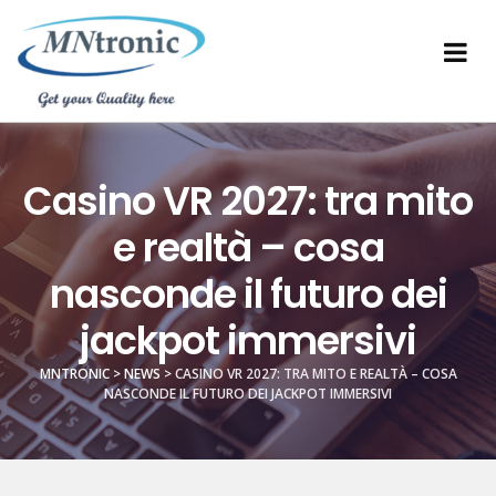
Casino VR 2027: tra mito
e realtà – cosa
nasconde il futuro dei
jackpot immersivi
MNTRONIC
>
NEWS
>
CASINO VR 2027: TRA MITO E REALTÀ – COSA
NASCONDE IL FUTURO DEI JACKPOT IMMERSIVI