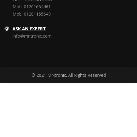
Mob:
01201664461
Mob:
01281155649
ASK AN EXPERT
info@mntronic.com
© 2021 MNtronic. All Rights Reserved