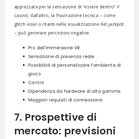
apprezzata per la sensazione di “essere dentro” il
casinò; dall’altro, la frustrazione tecnica – come
glitch visivi o ritardi nella visualizzazione del jackpot
– può generare percezioni negative.
Pro dell’immersione VR
Sensazione di presenza reale
Possibilità di personalizzare l’ambiente di
gioco
Contro
Dipendenza da hardware di alta gamma
Maggiori requisiti di connessione
7. Prospettive di
mercato: previsioni