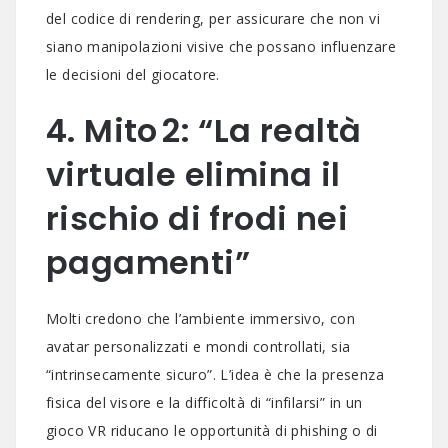
del codice di rendering, per assicurare che non vi
siano manipolazioni visive che possano influenzare
le decisioni del giocatore.
4. Mito 2: “La realtà
virtuale elimina il
rischio di frodi nei
pagamenti”
Molti credono che l’ambiente immersivo, con
avatar personalizzati e mondi controllati, sia
“intrinsecamente sicuro”. L’idea è che la presenza
fisica del visore e la difficoltà di “infilarsi” in un
gioco VR riducano le opportunità di phishing o di