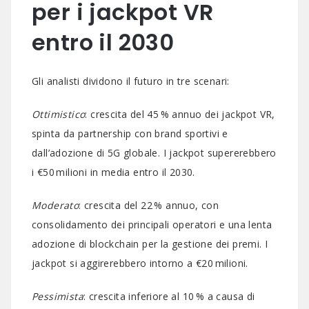
per i jackpot VR
entro il 2030
Gli analisti dividono il futuro in tre scenari:
Ottimistico
: crescita del 45 % annuo dei jackpot VR,
spinta da partnership con brand sportivi e
dall’adozione di 5G globale. I jackpot supererebbero
i €50 milioni in media entro il 2030.
Moderato
: crescita del 22 % annuo, con
consolidamento dei principali operatori e una lenta
adozione di blockchain per la gestione dei premi. I
jackpot si aggirerebbero intorno a €20 milioni.
Pessimista
: crescita inferiore al 10 % a causa di