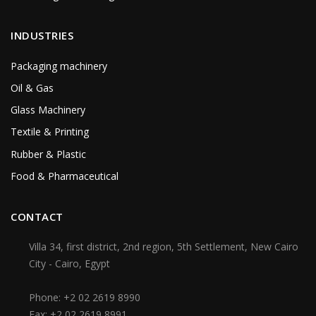
INDUSTRIES
Packaging machinery
Oil & Gas
Glass Machinery
Textile & Printing
Rubber & Plastic
Food & Pharmaceutical
CONTACT
Villa 34, first district, 2nd region, 5th Settlement, New Cairo
City - Cairo, Egypt
Phone:
+2 02 2619 8990
Fax:
+2 02 2619 8991