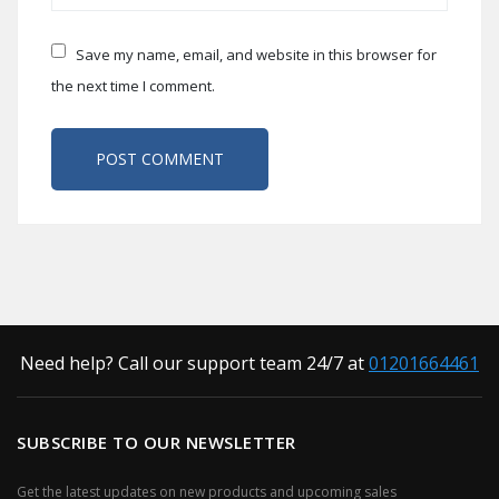
Save my name, email, and website in this browser for
the next time I comment.
Need help? Call our support team 24/7 at
01201664461
SUBSCRIBE TO OUR NEWSLETTER
Get the latest updates on new products and upcoming sales