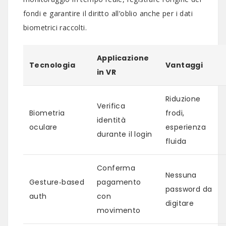
fondi e garantire il diritto all’oblio anche per i dati
biometrici raccolti.
Applicazione
Tecnologia
Vantaggi
in VR
Riduzione
Verifica
Biometria
frodi,
identità
oculare
esperienza
durante il login
fluida
Conferma
Nessuna
Gesture‑based
pagamento
password da
auth
con
digitare
movimento