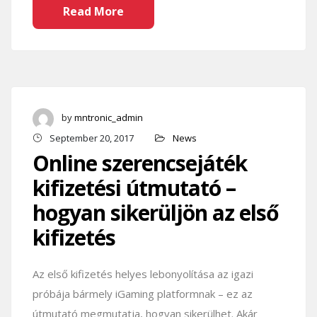
Read More
by
mntronic_admin
September 20, 2017
News
Online szerencsejáték
kifizetési útmutató –
hogyan sikerüljön az első
kifizetés
Az első kifizetés helyes lebonyolítása az igazi
próbája bármely iGaming platformnak – ez az
útmutató megmutatja, hogyan sikerülhet. Akár