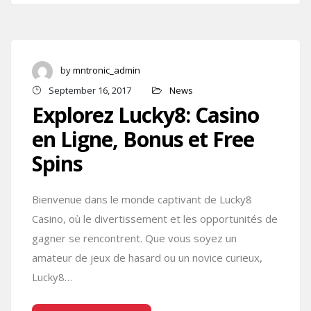
by
mntronic_admin
September 16, 2017
News
Explorez Lucky8: Casino
en Ligne, Bonus et Free
Spins
Bienvenue dans le monde captivant de Lucky8
Casino, où le divertissement et les opportunités de
gagner se rencontrent. Que vous soyez un
amateur de jeux de hasard ou un novice curieux,
Lucky8…