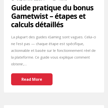
Guide pratique du bonus
Gametwist – étapes et
calculs détaillés
La plupart des guides iGaming sont vagues. Celui-ci
ne l’est pas — chaque étape est spécifique,
actionnable et basée sur le fonctionnement réel de
la plateforme. Ce guide vous explique comment
obtenir,…
Read More