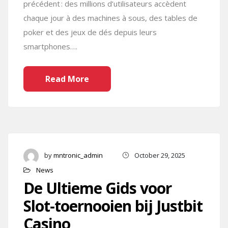
précédent : des millions d’utilisateurs accèdent
chaque jour à des machines à sous, des tables de
poker et des jeux de dés depuis leurs
smartphones….
Read More
by
mntronic_admin
October 29, 2025
News
De Ultieme Gids voor
Slot‑toernooien bij Justbit
Casino