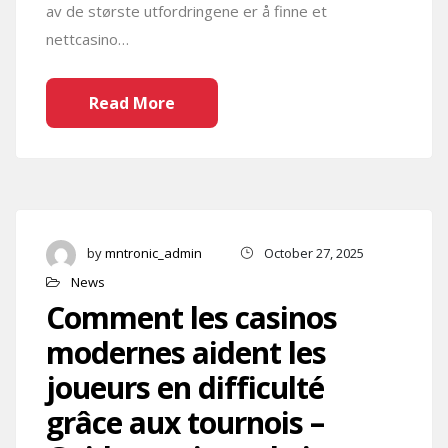
av de største utfordringene er å finne et
nettcasino…
Read More
by
mntronic_admin
October 27, 2025
News
Comment les casinos
modernes aident les
joueurs en difficulté
grâce aux tournois –