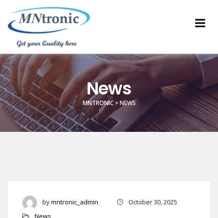
News
MNTRONIC
>
NEWS
by
mntronic_admin
October 30, 2025
News