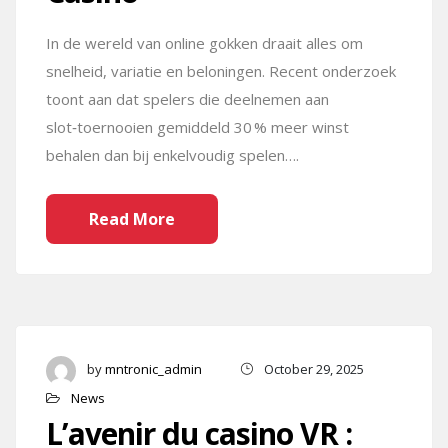
In de wereld van online gokken draait alles om
snelheid, variatie en beloningen. Recent onderzoek
toont aan dat spelers die deelnemen aan
slot‑toernooien gemiddeld 30 % meer winst
behalen dan bij enkelvoudig spelen….
Read More
by
mntronic_admin
October 29, 2025
News
L’avenir du casino VR :