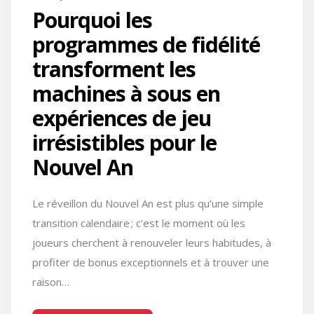
Pourquoi les
programmes de fidélité
transforment les
machines à sous en
expériences de jeu
irrésistibles pour le
Nouvel An
Le réveillon du Nouvel An est plus qu’une simple
transition calendaire ; c’est le moment où les
joueurs cherchent à renouveler leurs habitudes, à
profiter de bonus exceptionnels et à trouver une
raison…