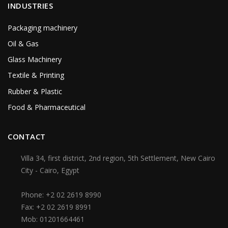
INDUSTRIES
Packaging machinery
Oil & Gas
Glass Machinery
Textile & Printing
Rubber & Plastic
Food & Pharmaceutical
CONTACT
Villa 34, first district, 2nd region, 5th Settlement, New Cairo
City - Cairo, Egypt
Phone:
+2 02 2619 8990
Fax:
+2 02 2619 8991
Mob:
01201664461