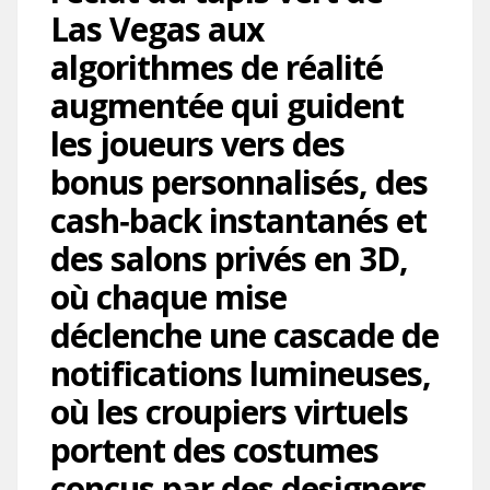
Las Vegas aux
algorithmes de réalité
augmentée qui guident
les joueurs vers des
bonus personnalisés, des
cash‑back instantanés et
des salons privés en 3D,
où chaque mise
déclenche une cascade de
notifications lumineuses,
où les croupiers virtuels
portent des costumes
conçus par des designers