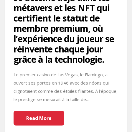
métavers et les NFT qui
certifient le statut de
membre premium, où
l’expérience du joueur se
réinvente chaque jour
grâce à la technologie.
Le premier casino de Las Vegas, le Flamingo, a
ouvert ses portes en 1946 avec des néons qui
clignotaient comme des étoiles filantes. À l’époque,
le prestige se mesurait à la taille de…
Read More