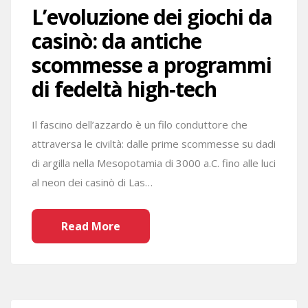
L’evoluzione dei giochi da
casinò: da antiche
scommesse a programmi
di fedeltà high‑tech
Il fascino dell’azzardo è un filo conduttore che
attraversa le civiltà: dalle prime scommesse su dadi
di argilla nella Mesopotamia di 3000 a.C. fino alle luci
al neon dei casinò di Las…
Read More