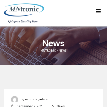
News
MNTRONIC
>
NEWS
by
mntronic_admin
September 9, 2025
News