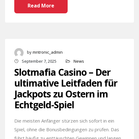
Read More
by
mntronic_admin
September 7, 2025
News
Slotmafia Casino – Der
ultimative Leitfaden für
Jackpots zu Ostern im
Echtgeld‑Spiel
Die meisten Anfänger stürzen sich sofort in ein
Spiel, ohne die Bonusbedingungen zu prüfen. Das
führt häufig zu enttäuschten Gewinnen und langen