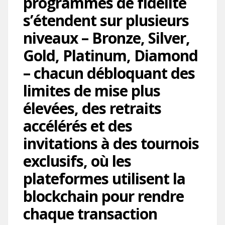
programmes de fidélité
s’étendent sur plusieurs
niveaux – Bronze, Silver,
Gold, Platinum, Diamond
– chacun débloquant des
limites de mise plus
élevées, des retraits
accélérés et des
invitations à des tournois
exclusifs, où les
plateformes utilisent la
blockchain pour rendre
chaque transaction