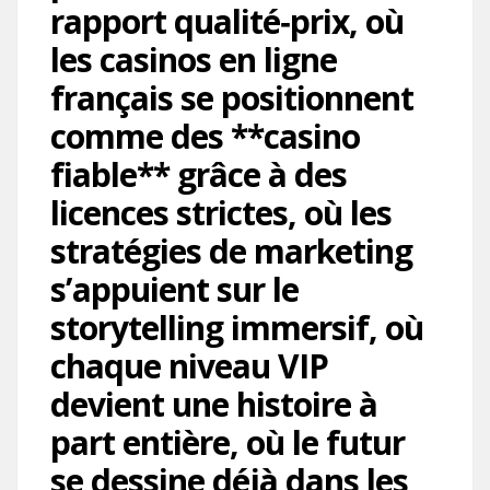
rapport qualité‑prix, où
les casinos en ligne
français se positionnent
comme des **casino
fiable** grâce à des
licences strictes, où les
stratégies de marketing
s’appuient sur le
storytelling immersif, où
chaque niveau VIP
devient une histoire à
part entière, où le futur
se dessine déjà dans les