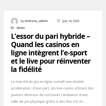
by
mntronic_admin
July 14, 2025
News
L’essor du pari hybride –
Quand les casinos en
ligne intègrent l’e‑sport
et le live pour réinventer
la fidélité
Le marché du jeu en ligne connaît une double
accélération : d’une part, les live‑casino attirent des
joueurs désireux de retrouver l’ambiance d’une
salle de jeu physique grâce à des flux HD et…