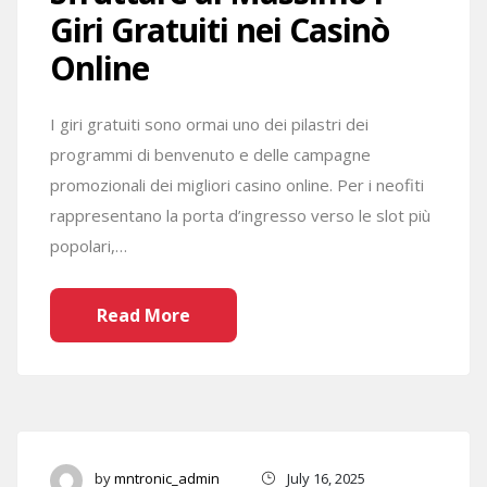
Giri Gratuiti nei Casinò
Online
I giri gratuiti sono ormai uno dei pilastri dei
programmi di benvenuto e delle campagne
promozionali dei migliori casino online. Per i neofiti
rappresentano la porta d’ingresso verso le slot più
popolari,…
Read More
by
mntronic_admin
July 16, 2025