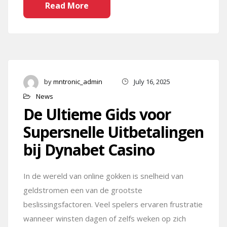
Read More
by
mntronic_admin
July 16, 2025
News
De Ultieme Gids voor
Supersnelle Uitbetalingen
bij Dynabet Casino
In de wereld van online gokken is snelheid van
geldstromen een van de grootste
beslissingsfactoren. Veel spelers ervaren frustratie
wanneer winsten dagen of zelfs weken op zich