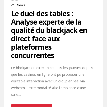
News
Le duel des tables :
Analyse experte de la
qualité du blackjack en
direct face aux
plateformes
concurrentes
Le blackjack en direct a conquis les joueurs depuis
que les casinos en ligne ont pu proposer une
véritable interaction avec un croupier réel via
webcam. Cette modalité allie l’ambiance d’une
salle…