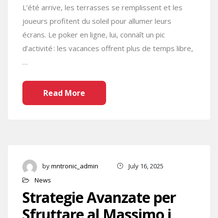
L’été arrive, les terrasses se remplissent et les
joueurs profitent du soleil pour allumer leurs
écrans. Le poker en ligne, lui, connaît un pic
d’activité : les vacances offrent plus de temps libre,
…
Read More
by
mntronic_admin
July 16, 2025
News
Strategie Avanzate per
Sfruttare al Massimo i