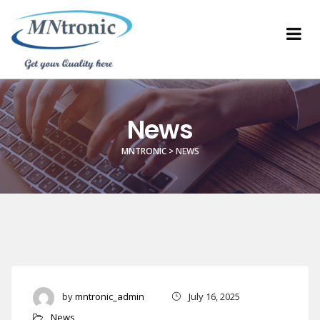
News
MNTRONIC
>
NEWS
by
mntronic_admin
July 16, 2025
News