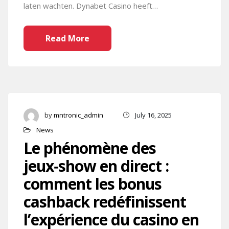
laten wachten. Dynabet Casino heeft…
Read More
by
mntronic_admin
July 16, 2025
News
Le phénomène des
jeux‑show en direct :
comment les bonus
cashback redéfinissent
l’expérience du casino en