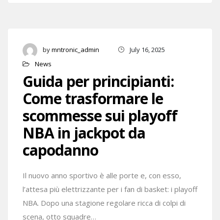
by
mntronic_admin
July 16, 2025
News
Guida per principianti:
Come trasformare le
scommesse sui playoff
NBA in jackpot da
capodanno
Il nuovo anno sportivo è alle porte e, con esso,
l’attesa più elettrizzante per i fan di basket: i playoff
NBA. Dopo una stagione regolare ricca di colpi di
scena, otto squadre…