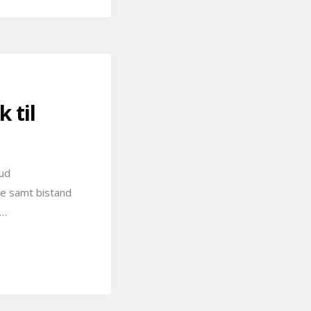
 til
bud
te samt bistand
t…