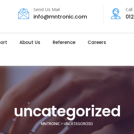
Send Us Mail
Call
info@mntronic.com
01
ort
About Us
Reference
Careers
uncategorized
MNTRONIC
>
UNCATEGORIZED