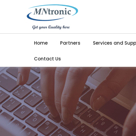
Home
Partners
Services and Supp
Contact Us