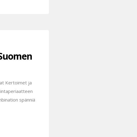
a Suomen
vat Kertoimet ja
intaperiaatteen
mbination spänniä