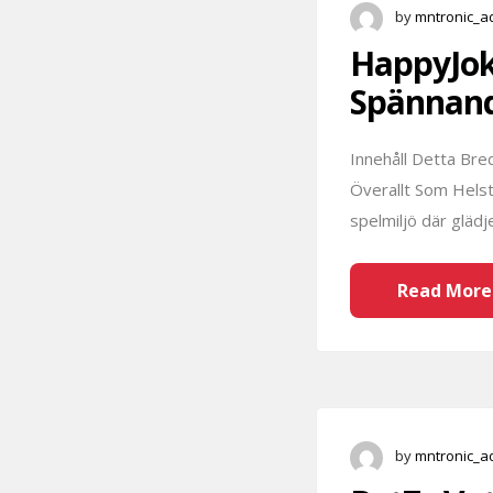
by
mntronic_a
HappyJoke
Spännand
Innehåll Detta Bre
Överallt Som Helst
spelmiljö där gläd
Read More
by
mntronic_a