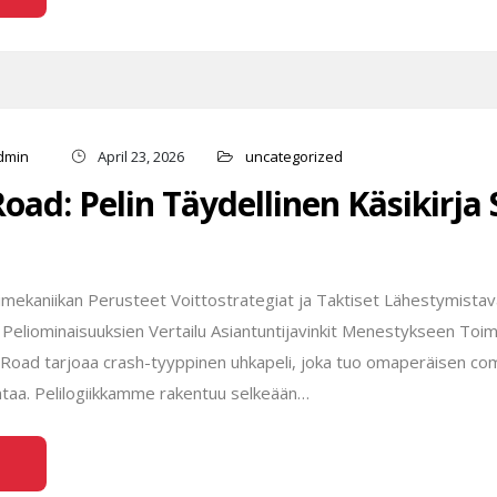
dmin
April 23, 2026
uncategorized
oad: Pelin Täydellinen Käsikirj
elimekaniikan Perusteet Voittostrategiat ja Taktiset Lähestymista
eliominaisuuksien Vertailu Asiantuntijavinkit Menestykseen Toim
Road tarjoaa crash-tyyppinen uhkapeli, joka tuo omaperäisen co
intaa. Pelilogiikkamme rakentuu selkeään…