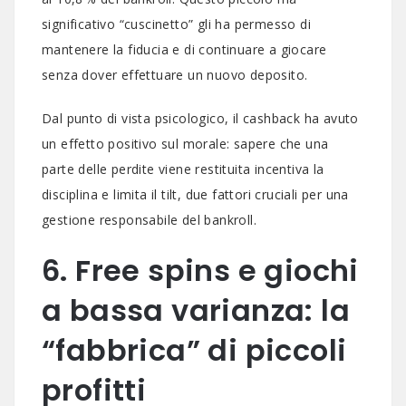
significativo “cuscinetto” gli ha permesso di
mantenere la fiducia e di continuare a giocare
senza dover effettuare un nuovo deposito.
Dal punto di vista psicologico, il cashback ha avuto
un effetto positivo sul morale: sapere che una
parte delle perdite viene restituita incentiva la
disciplina e limita il tilt, due fattori cruciali per una
gestione responsabile del bankroll.
6. Free spins e giochi
a bassa varianza: la
“fabbrica” di piccoli
profitti