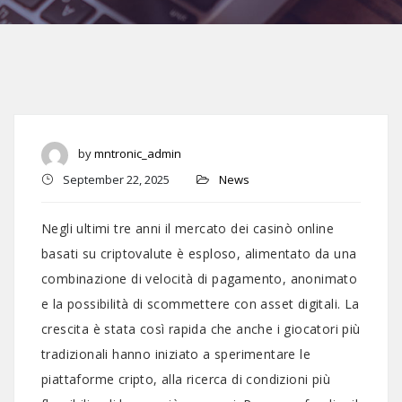
by
mntronic_admin
September 22, 2025
News
Negli ultimi tre anni il mercato dei casinò online
basati su criptovalute è esploso, alimentato da una
combinazione di velocità di pagamento, anonimato
e la possibilità di scommettere con asset digitali. La
crescita è stata così rapida che anche i giocatori più
tradizionali hanno iniziato a sperimentare le
piattaforme cripto, alla ricerca di condizioni più