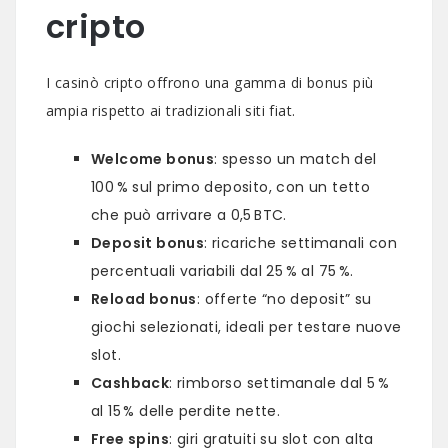
cripto
I casinò cripto offrono una gamma di bonus più
ampia rispetto ai tradizionali siti fiat.
Welcome bonus
: spesso un match del
100 % sul primo deposito, con un tetto
che può arrivare a 0,5 BTC.
Deposit bonus
: ricariche settimanali con
percentuali variabili dal 25 % al 75 %.
Reload bonus
: offerte “no deposit” su
giochi selezionati, ideali per testare nuove
slot.
Cashback
: rimborso settimanale dal 5 %
al 15 % delle perdite nette.
Free spins
: giri gratuiti su slot con alta