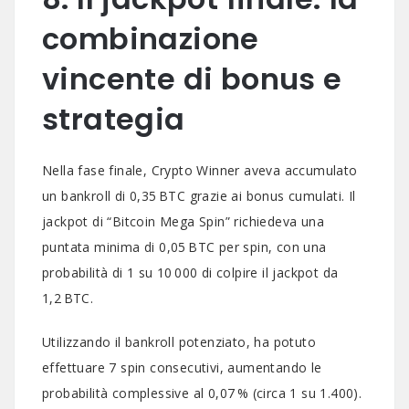
combinazione
vincente di bonus e
strategia
Nella fase finale, Crypto Winner aveva accumulato
un bankroll di 0,35 BTC grazie ai bonus cumulati. Il
jackpot di “Bitcoin Mega Spin” richiedeva una
puntata minima di 0,05 BTC per spin, con una
probabilità di 1 su 10 000 di colpire il jackpot da
1,2 BTC.
Utilizzando il bankroll potenziato, ha potuto
effettuare 7 spin consecutivi, aumentando le
probabilità complessive al 0,07 % (circa 1 su 1.400).