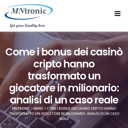
Come i bonus dei casinò
cripto hanno
trasformato un
giocatore in milionario:
analisi di un caso reale
MNTRONIC
>
NEWS
>
COME I BONUS DEI CASINÒ CRIPTO HANNO
TRASFORMATO UN GIOCATORE IN MILIONARIO: ANALISI DI UN CASO
REALE