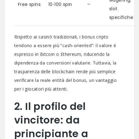
Free spins
10‑100 spin
–
slot
specifiche
Rispetto ai casinò tradizionali, i bonus cripto
tendono a essere più “cash‑oriented”: il valore è
espresso in Bitcoin o Ethereum, riducendo la
dipendenza da conversioni valutarie. Tuttavia, la
trasparenza delle blockchain rende più semplice
verificare la reale entità del bonus, un vantaggio
per i giocatori più attenti.
2. Il profilo del
vincitore: da
principiante a