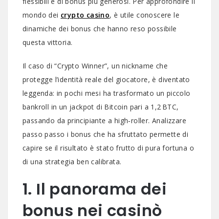
flessibili e di bonus più generosi. Per approfondire il
mondo dei
crypto casino
, è utile conoscere le
dinamiche dei bonus che hanno reso possibile
questa vittoria.
Il caso di “Crypto Winner”, un nickname che
protegge l’identità reale del giocatore, è diventato
leggenda: in pochi mesi ha trasformato un piccolo
bankroll in un jackpot di Bitcoin pari a 1,2 BTC,
passando da principiante a high‑roller. Analizzare
passo passo i bonus che ha sfruttato permette di
capire se il risultato è stato frutto di pura fortuna o
di una strategia ben calibrata.
1. Il panorama dei
bonus nei casinò