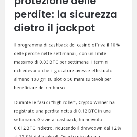
protezione delle
perdite: la sicurezza
dietro il jackpot
Il programma di cashback del casinò offriva il 10 %
delle perdite nette settimanali, con un limite
massimo di 0,03 BTC per settimana. I termini
richiedevano che il giocatore avesse effettuato
almeno 100 giri su slot o 50 mani su tavoli per
beneficiare del rimborso.
Durante le fasi di “high‑roller”, Crypto Winner ha
registrato una perdita netta di 0,12 BTC in una
settimana. Grazie al cashback, ha ricevuto
0,012 BTC indietro, riducendo il drawdown dal 12 %
al 10,8 % del bankroll. Questo piccolo ma