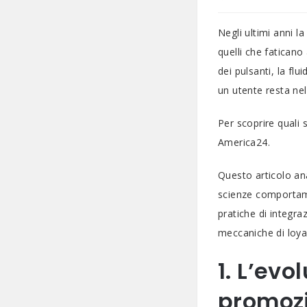
Negli ultimi anni la
quelli che faticano
dei pulsanti, la fl
un utente resta nel
Per scoprire quali 
America24.
Questo articolo ana
scienze comportamen
pratiche di integra
meccaniche di loya
1. L’ev
promozi