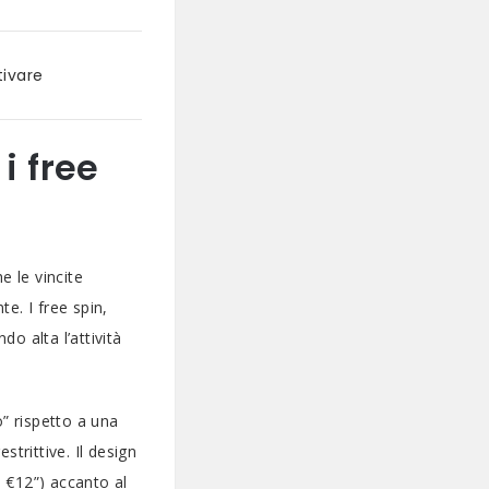
tivare
i free
e le vincite
e. I free spin,
o alta l’attività
o” rispetto a una
trittive. Il design
: €12”) accanto al