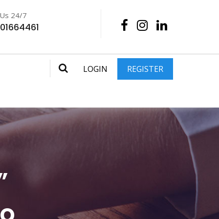
 Us 24/7
201664461
LOGIN
REGISTER
”
do