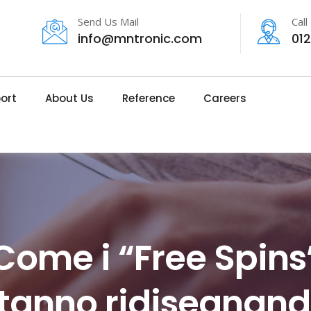
Send Us Mail
Call
info@mntronic.com
01
ort
About Us
Reference
Careers
Come i “Free Spins
tanno ridisegnan