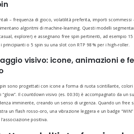
pin
ali – frequenza di gioco, volatilità preferita, importi scommessi
limentano algoritmi di machine‑learning. Questi modelli segmentan
r, casual, explorer) e assegnano free spin pertinenti, ad esempio 15
 i principianti o 5 spin su una slot con RTP 98 % per i high‑roller.
nguaggio visivo: icone, animazioni e
o
spin sono progettati con icone a forma di ruota scintillante, colori 
i “glow”. Il countdown visivo (es. 00:30) è accompagnato da un 
denza imminente, creando un senso di urgenza. Quando un free s
mostra un flash rosso‑oro, una vibrazione leggera e un badge “WIN
 l’associazione positiva.