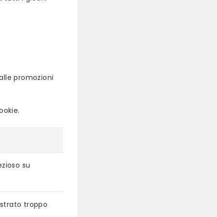
dalle promozioni
ookie.
ezioso su
ostrato troppo