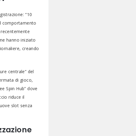
gistrazione: “10
n il comportamento
ù recentemente
rme hanno iniziato
giornaliere, creando
ure centrale” del
ermata di gioco,
ree Spin Hub” dove
cio riduce il
nuove slot senza
izzazione