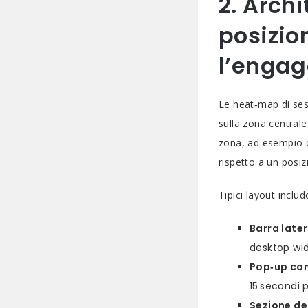
2. Archi
posizio
l’enga
Le heat‑map di sess
sulla zona centrale 
zona, ad esempio c
rispetto a un posi
Tipici layout inclu
Barra late
desktop wi
Pop‑up co
15 secondi p
Sezione de