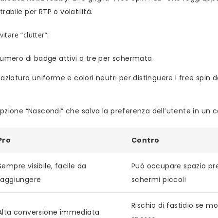
iltrabile per RTP o volatilità.
itare “clutter”:
 numero di badge attivi a tre per schermata.
paziatura uniforme e colori neutri per distinguere i free spin 
opzione “Nascondi” che salva la preferenza dell’utente in un c
Pro
Contro
Sempre visibile, facile da
Può occupare spazio pr
raggiungere
schermi piccoli
Rischio di fastidio se m
Alta conversione immediata