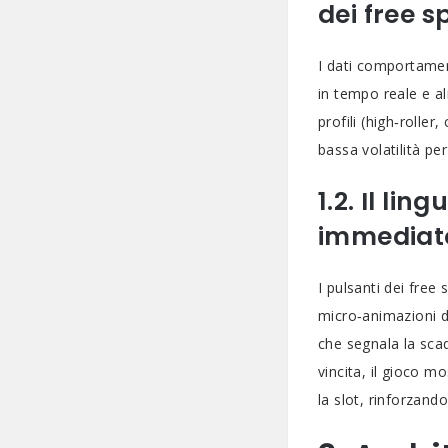
dei free s
I dati comportament
in tempo reale e a
profili (high‑rolle
bassa volatilità per
1.2. Il li
immediat
I pulsanti dei free 
micro‑animazioni d
che segnala la sca
vincita, il gioco 
la slot, rinforzando