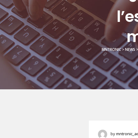
l’
m
MNTRONIC
>
NEWS
by
mntronic_a