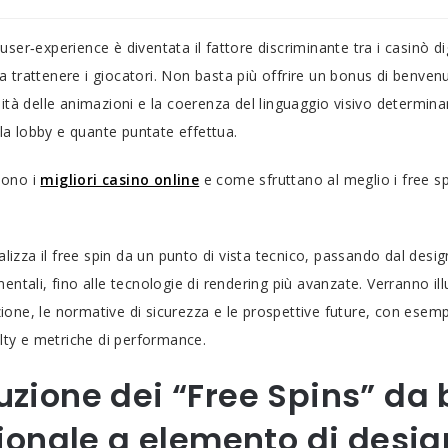
 user‑experience è diventata il fattore discriminante tra i casinò di
 a trattenere i giocatori. Non basta più offrire un bonus di benven
uidità delle animazioni e la coerenza del linguaggio visivo determ
la lobby e quante puntate effettua.
sono i
migliori casino online
e come sfruttano al meglio i free spi
lizza il free spin da un punto di vista tecnico, passando dal desig
tali, fino alle tecnologie di rendering più avanzate. Verranno illu
zione, le normative di sicurezza e le prospettive future, con esempi
lty e metriche di performance.
oluzione dei “Free Spins” da
onale a elemento di desig