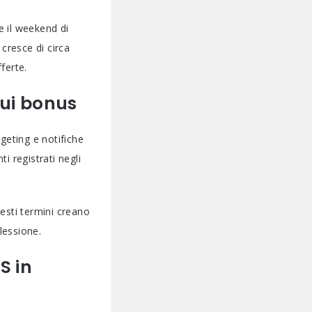
e il weekend di
 cresce di circa
fferte.
sui bonus
geting e notifiche
 registrati negli
uesti termini creano
lessione.
S in