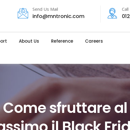
Send Us Mail
Call
info@mntronic.com
01
ort
About Us
Reference
Careers
Come sfruttare al
ssimo il Black Fri