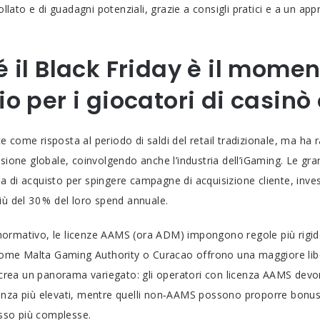
llato e di guadagni potenziali, grazie a consigli pratici e a un app
é il Black Friday è il mome
io per i giocatori di casinò
ce come risposta al periodo di saldi del retail tradizionale, ma ha
ione globale, coinvolgendo anche l’industria dell’iGaming. Le gra
sia di acquisto per spingere campagne di acquisizione cliente, inv
 più del 30 % del loro spend annuale.
 normativo, le licenze AAMS (ora ADM) impongono regole più rigid
come Malta Gaming Authority o Curacao offrono una maggiore lib
 crea un panorama variegato: gli operatori con licenza AAMS de
arenza più elevati, mentre quelli non‑AAMS possono proporre bonus
sso più complesse.