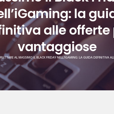
ell’iGaming: la gui
initiva alle offerte
vantaggiose
RUTTARE AL MASSIMO IL BLACK FRIDAY NELL’IGAMING: LA GUIDA DEFINITIVA A