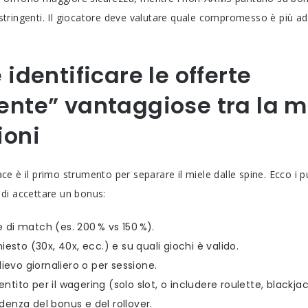
stringenti. Il giocatore deve valutare quale compromesso è più ad
identificare le offerte
nte” vantaggiose tra la m
ioni
ace è il primo strumento per separare il miele dalle spine. Ecco i 
 di accettare un bonus:
 di match (es. 200 % vs 150 %).
hiesto (30x, 40x, ecc.) e su quali giochi è valido.
elievo giornaliero o per sessione.
tito per il wagering (solo slot, o includere roulette, blackjac
denza del bonus e del rollover.