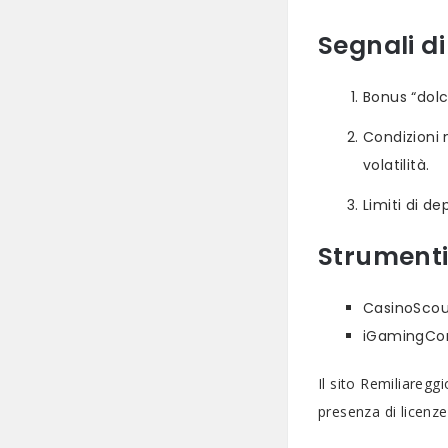
Segnali d
Bonus “dolci
Condizioni 
volatilità.
Limiti di de
Strumenti
CasinoScout
iGamingComp
Il sito Remiliareg
presenza di licenze