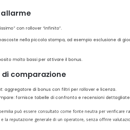
i allarme
ssimo” con rollover “infinito”.
nascoste nella piccola stampa, ad esempio esclusione di gio
posito molto bassi per attivare il bonus.
 di comparazione
: aggregatore di bonus con filtri per rollover e licenza.
are: fornisce tabelle di confronto e recensioni dettagliate
gioemilia può essere consultato come fonte neutra per verificare 
 e la reputazione generale di un operatore, senza offrire valutazio