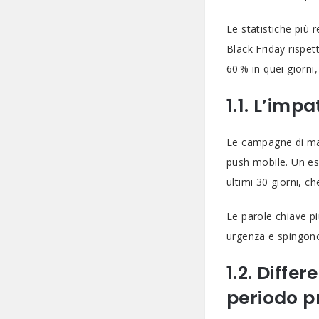
Le statistiche più 
Black Friday rispett
60 % in quei giorni,
1.1. L’im
Le campagne di mar
push mobile. Un es
ultimi 30 giorni, c
Le parole chiave pi
urgenza e spingono
1.2. Diff
periodo p