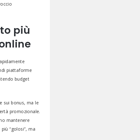
roccio
nto più
 online
 rapidamente
ndi piattaforme
estendo budget
e sui bonus, ma le
ertà promozionale.
vono mantenere
 più “golosi”, ma