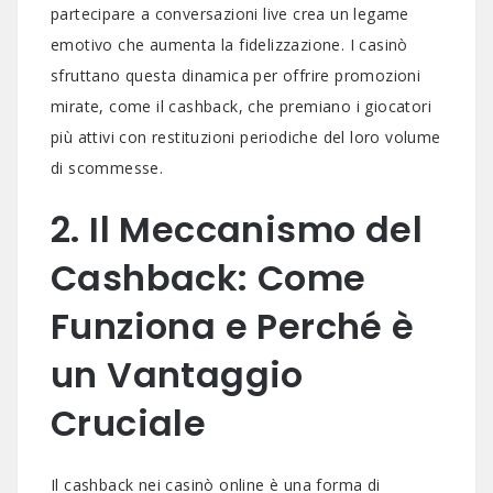
partecipare a conversazioni live crea un legame
emotivo che aumenta la fidelizzazione. I casinò
sfruttano questa dinamica per offrire promozioni
mirate, come il cashback, che premiano i giocatori
più attivi con restituzioni periodiche del loro volume
di scommesse.
2. Il Meccanismo del
Cashback: Come
Funziona e Perché è
un Vantaggio
Cruciale
Il cashback nei casinò online è una forma di