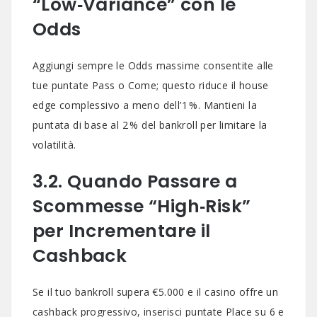
“Low‑Variance” con le
Odds
Aggiungi sempre le Odds massime consentite alle
tue puntate Pass o Come; questo riduce il house
edge complessivo a meno dell’1 %. Mantieni la
puntata di base al 2 % del bankroll per limitare la
volatilità.
3.2. Quando Passare a
Scommesse “High‑Risk”
per Incrementare il
Cashback
Se il tuo bankroll supera €5.000 e il casino offre un
cashback progressivo, inserisci puntate Place su 6 e