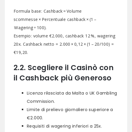
Formula base: Cashback = Volume
scommesse × Percentuale cashback × (1 –
Wagering ÷ 100).
Esempio: volume €2.000, cashback 12 %, wagering
20x. Cashback netto = 2.000 × 0,12 × (1 – 20/100) =
€19,20.
2.2. Scegliere il Casinò con
il Cashback più Generoso
Licenza rilasciata da Malta o UK Gambling
Commission.
Limite di prelievo giornaliero superiore a
€2.000.
Requisiti di wagering inferiori a 25x.