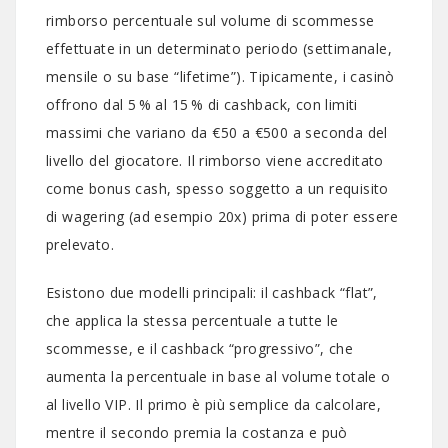
rimborso percentuale sul volume di scommesse
effettuate in un determinato periodo (settimanale,
mensile o su base “lifetime”). Tipicamente, i casinò
offrono dal 5 % al 15 % di cashback, con limiti
massimi che variano da €50 a €500 a seconda del
livello del giocatore. Il rimborso viene accreditato
come bonus cash, spesso soggetto a un requisito
di wagering (ad esempio 20x) prima di poter essere
prelevato.
Esistono due modelli principali: il cashback “flat”,
che applica la stessa percentuale a tutte le
scommesse, e il cashback “progressivo”, che
aumenta la percentuale in base al volume totale o
al livello VIP. Il primo è più semplice da calcolare,
mentre il secondo premia la costanza e può