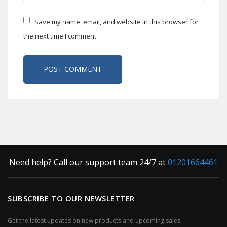
Save my name, email, and website in this browser for
the next time I comment.
Need help? Call our support team 24/7 at
01201664461
SUBSCRIBE TO OUR NEWSLETTER
Get the latest updates on new products and upcoming sales