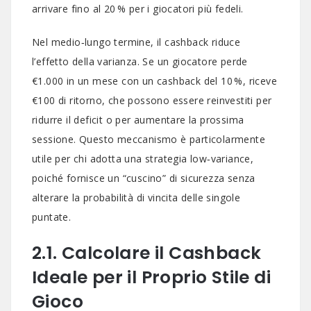
arrivare fino al 20 % per i giocatori più fedeli.
Nel medio‑lungo termine, il cashback riduce
l’effetto della varianza. Se un giocatore perde
€1.000 in un mese con un cashback del 10 %, riceve
€100 di ritorno, che possono essere reinvestiti per
ridurre il deficit o per aumentare la prossima
sessione. Questo meccanismo è particolarmente
utile per chi adotta una strategia low‑variance,
poiché fornisce un “cuscino” di sicurezza senza
alterare la probabilità di vincita delle singole
puntate.
2.1. Calcolare il Cashback
Ideale per il Proprio Stile di
Gioco