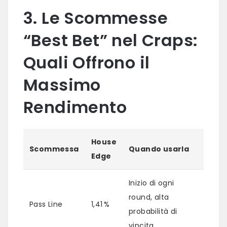
3. Le Scommesse
“Best Bet” nel Craps:
Quali Offrono il
Massimo
Rendimento
House
Scommessa
Quando usarla
Edge
Inizio di ogni
round, alta
Pass Line
1,41 %
probabilità di
vincita.