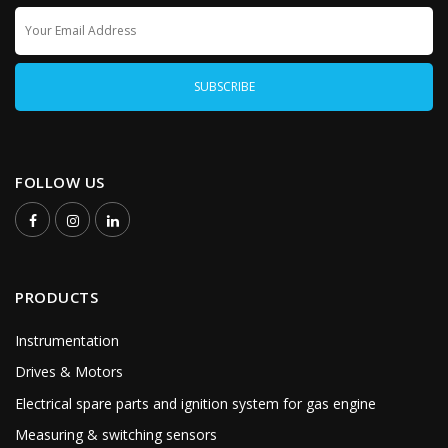
FOLLOW US
PRODUCTS
Instrumentation
Drives & Motors
Electrical spare parts and ignition system for gas engine
Measuring & switching sensors