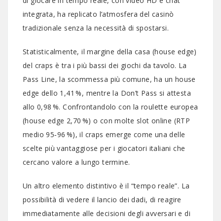
di giocare in tempo reale, con video HD e chat
integrata, ha replicato l’atmosfera del casinò
tradizionale senza la necessità di spostarsi.
Statisticalmente, il margine della casa (house edge)
del craps è tra i più bassi dei giochi da tavolo. La
Pass Line, la scommessa più comune, ha un house
edge dello 1,41 %, mentre la Don’t Pass si attesta
allo 0,98 %. Confrontandolo con la roulette europea
(house edge 2,70 %) o con molte slot online (RTP
medio 95‑96 %), il craps emerge come una delle
scelte più vantaggiose per i giocatori italiani che
cercano valore a lungo termine.
Un altro elemento distintivo è il “tempo reale”. La
possibilità di vedere il lancio dei dadi, di reagire
immediatamente alle decisioni degli avversari e di