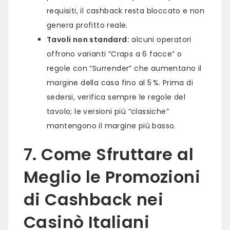
requisiti, il cashback resta bloccato e non
genera profitto reale.
Tavoli non standard:
alcuni operatori
offrono varianti “Craps a 6 facce” o
regole con “Surrender” che aumentano il
margine della casa fino al 5 %. Prima di
sedersi, verifica sempre le regole del
tavolo; le versioni più “classiche”
mantengono il margine più basso.
7. Come Sfruttare al
Meglio le Promozioni
di Cashback nei
Casinò Italiani