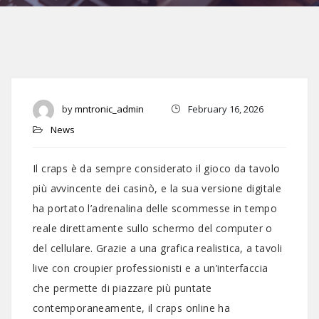
by
mntronic_admin
February 16, 2026
News
Il craps è da sempre considerato il gioco da tavolo
più avvincente dei casinò, e la sua versione digitale
ha portato l’adrenalina delle scommesse in tempo
reale direttamente sullo schermo del computer o
del cellulare. Grazie a una grafica realistica, a tavoli
live con croupier professionisti e a un’interfaccia
che permette di piazzare più puntate
contemporaneamente, il craps online ha