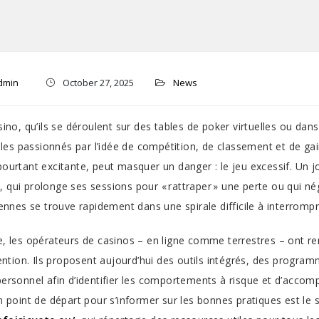
dmin
October 27, 2025
News
ino, qu’ils se déroulent sur des tables de poker virtuelles ou dans
 les passionnés par l’idée de compétition, de classement et de gai
urtant excitante, peut masquer un danger : le jeu excessif. Un jou
qui prolonge ses sessions pour « rattraper » une perte ou qui né
ennes se trouve rapidement dans une spirale difficile à interrompr
, les opérateurs de casinos – en ligne comme terrestres – ont re
ention. Ils proposent aujourd’hui des outils intégrés, des program
ersonnel afin d’identifier les comportements à risque et d’accom
 point de départ pour s’informer sur les bonnes pratiques est le s