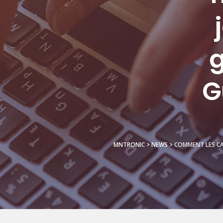
g
G
MNTRONIC
>
NEWS
>
COMMENT LES CA