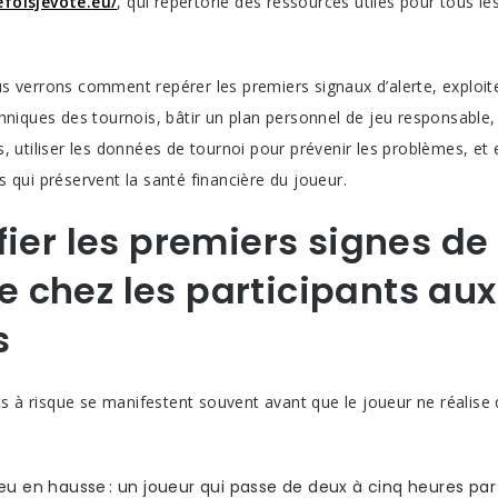
foisjevote.eu/
, qui répertorie des ressources utiles pour tous l
s verrons comment repérer les premiers signaux d’alerte, exploite
chniques des tournois, bâtir un plan personnel de jeu responsable
, utiliser les données de tournoi pour prévenir les problèmes, et 
 qui préservent la santé financière du joueur.
ifier les premiers signes de
e chez les participants aux
s
à risque se manifestent souvent avant que le joueur ne réalise qu
u en hausse : un joueur qui passe de deux à cinq heures par j