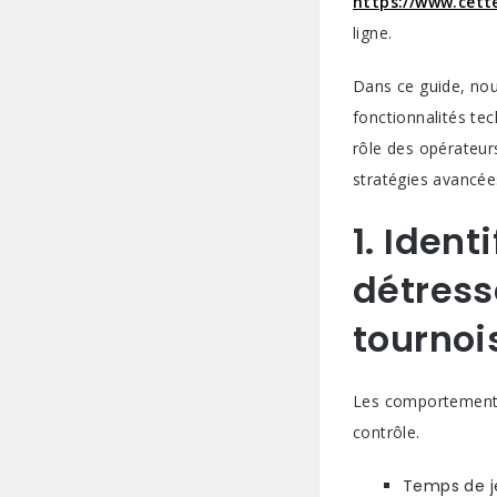
https://www.cette
ligne.
Dans ce guide, nou
fonctionnalités te
rôle des opérateurs
stratégies avancées
1. Ident
détress
tournoi
Les comportements 
contrôle.
Temps de je