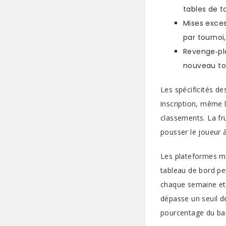
tables de t
Mises exces
par tournoi
Revenge‑pla
nouveau tou
Les spécificités de
inscription, même 
classements. La fru
pousser le joueur à
Les plateformes mo
tableau de bord pe
chaque semaine et 
dépasse un seuil d
pourcentage du ban