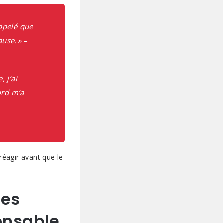
appelé que
ause. »
–
, j’ai
ord m’a
s
réagir avant que le
des
ponsable