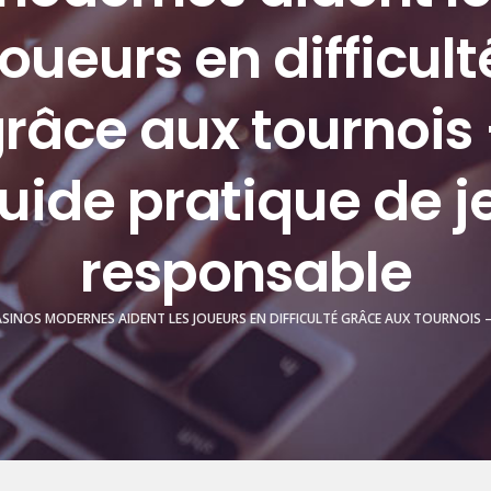
joueurs en difficult
râce aux tournois
uide pratique de j
responsable
SINOS MODERNES AIDENT LES JOUEURS EN DIFFICULTÉ GRÂCE AUX TOURNOIS –