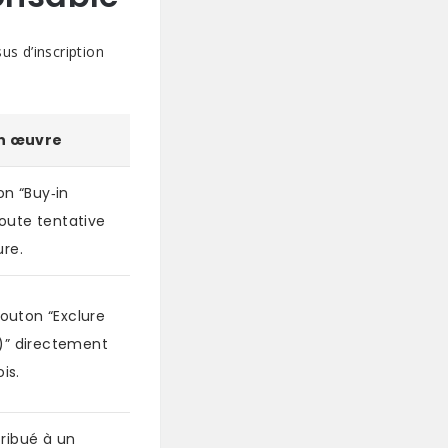
us d’inscription
en œuvre
on “Buy‑in
oute tentative
ure.
outon “Exclure
s)” directement
is.
tribué à un