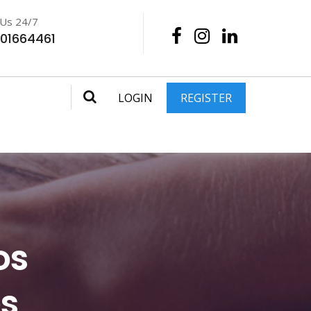
 Us 24/7
201664461
LOGIN
REGISTER
os
s