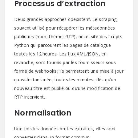
Processus d’extraction
Deux grandes approches coexistent. Le scraping,
souvent utilisé pour récupérer les métadonnées
publiques (nom, thème, RTP), nécessite des scripts
Python qui parcourent les pages de catalogue
toutes les 12 heures. Les flux XML/JSON, en
revanche, sont fournis par les fournisseurs sous
forme de webhooks ; ils permettent une mise à jour
quasi‑instantanée, toutes les minutes, dès qu’un
nouveau titre est publié ou qu’une modification de
RTP intervient.
Normalisation
Une fois les données brutes extraites, elles sont
converties dans un format commun :