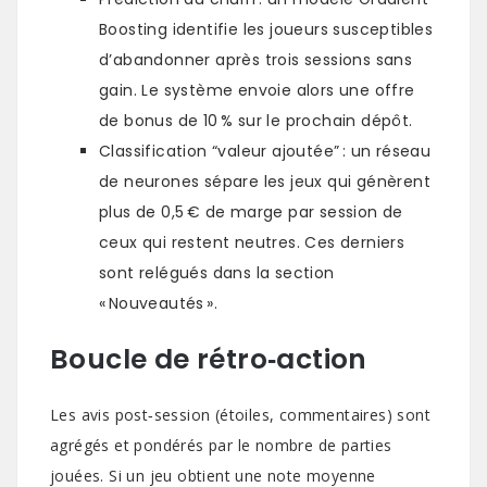
Boosting identifie les joueurs susceptibles
d’abandonner après trois sessions sans
gain. Le système envoie alors une offre
de bonus de 10 % sur le prochain dépôt.
Classification “valeur ajoutée” : un réseau
de neurones sépare les jeux qui génèrent
plus de 0,5 € de marge par session de
ceux qui restent neutres. Ces derniers
sont relégués dans la section
« Nouveautés ».
Boucle de rétro‑action
Les avis post‑session (étoiles, commentaires) sont
agrégés et pondérés par le nombre de parties
jouées. Si un jeu obtient une note moyenne