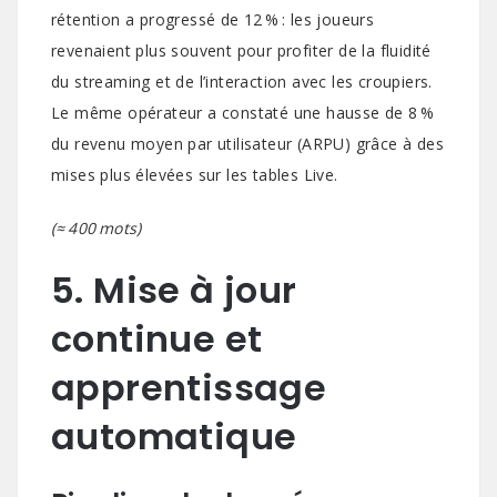
rétention a progressé de 12 % : les joueurs
revenaient plus souvent pour profiter de la fluidité
du streaming et de l’interaction avec les croupiers.
Le même opérateur a constaté une hausse de 8 %
du revenu moyen par utilisateur (ARPU) grâce à des
mises plus élevées sur les tables Live.
(≈ 400 mots)
5. Mise à jour
continue et
apprentissage
automatique