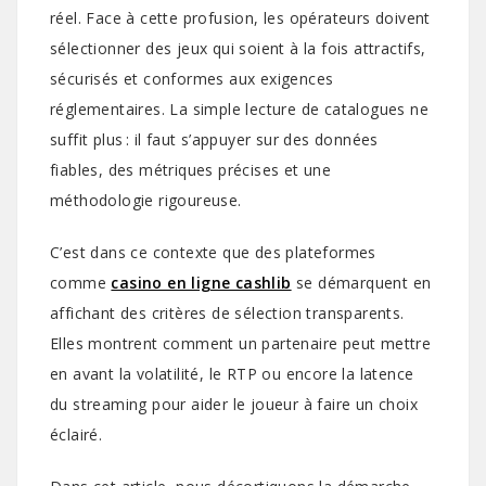
réel. Face à cette profusion, les opérateurs doivent
sélectionner des jeux qui soient à la fois attractifs,
sécurisés et conformes aux exigences
réglementaires. La simple lecture de catalogues ne
suffit plus : il faut s’appuyer sur des données
fiables, des métriques précises et une
méthodologie rigoureuse.
C’est dans ce contexte que des plateformes
comme
casino en ligne cashlib
se démarquent en
affichant des critères de sélection transparents.
Elles montrent comment un partenaire peut mettre
en avant la volatilité, le RTP ou encore la latence
du streaming pour aider le joueur à faire un choix
éclairé.