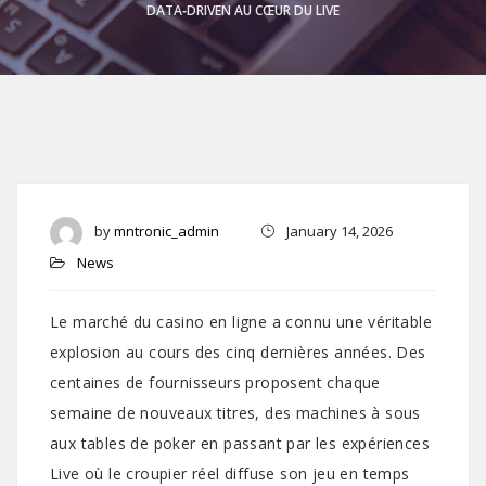
DATA‑DRIVEN AU CŒUR DU LIVE
by
mntronic_admin
January 14, 2026
News
Le marché du casino en ligne a connu une véritable
explosion au cours des cinq dernières années. Des
centaines de fournisseurs proposent chaque
semaine de nouveaux titres, des machines à sous
aux tables de poker en passant par les expériences
Live où le croupier réel diffuse son jeu en temps