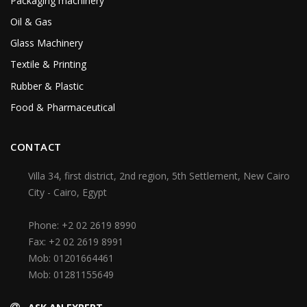
Packaging machinery
Oil & Gas
Glass Machinery
Textile & Printing
Rubber & Plastic
Food & Pharmaceutical
CONTACT
Villa 34, first district, 2nd region, 5th Settlement, New Cairo
City - Cairo, Egypt
Phone:
+2 02 2619 8990
Fax:
+2 02 2619 8991
Mob:
01201664461
Mob:
01281155649