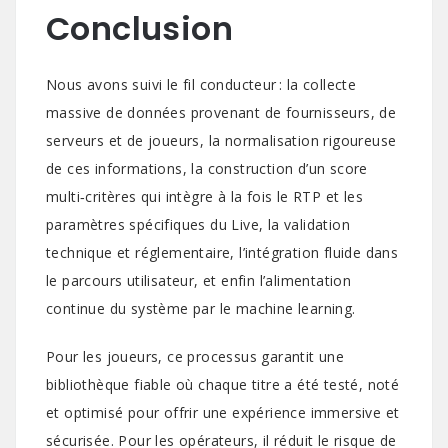
Conclusion
Nous avons suivi le fil conducteur : la collecte
massive de données provenant de fournisseurs, de
serveurs et de joueurs, la normalisation rigoureuse
de ces informations, la construction d’un score
multi‑critères qui intègre à la fois le RTP et les
paramètres spécifiques du Live, la validation
technique et réglementaire, l’intégration fluide dans
le parcours utilisateur, et enfin l’alimentation
continue du système par le machine learning.
Pour les joueurs, ce processus garantit une
bibliothèque fiable où chaque titre a été testé, noté
et optimisé pour offrir une expérience immersive et
sécurisée. Pour les opérateurs, il réduit le risque de