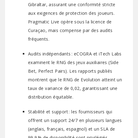
Gibraltar, assurant une conformité stricte
aux exigences de protection des joueurs.
Pragmatic Live opère sous la licence de
Curaçao, mais compense par des audits
fréquents.
Audits indépendants : eCOGRA et iTech Labs
examinent le RNG des jeux auxiliaires (Side
Bet, Perfect Pairs). Les rapports publiés
montrent que le RNG de Evolution atteint un
taux de variance de 0,02, garantissant une
distribution équitable.
Stabilité et support : les fournisseurs qui
offrent un support 24/7 en plusieurs langues
(anglais, français, espagnol) et un SLA de
99,9 % de disponibilité sont privilégiés.