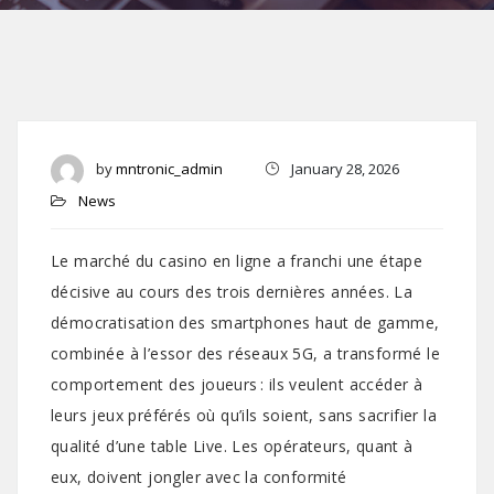
by
mntronic_admin
January 28, 2026
News
Le marché du casino en ligne a franchi une étape
décisive au cours des trois dernières années. La
démocratisation des smartphones haut de gamme,
combinée à l’essor des réseaux 5G, a transformé le
comportement des joueurs : ils veulent accéder à
leurs jeux préférés où qu’ils soient, sans sacrifier la
qualité d’une table Live. Les opérateurs, quant à
eux, doivent jongler avec la conformité