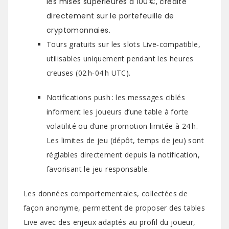
les mises supérieures à 100 €, crédité
directement sur le portefeuille de
cryptomonnaies.
Tours gratuits sur les slots Live‑compatible,
utilisables uniquement pendant les heures
creuses (02 h‑04 h UTC).
Notifications push : les messages ciblés
informent les joueurs d’une table à forte
volatilité ou d’une promotion limitée à 24 h.
Les limites de jeu (dépôt, temps de jeu) sont
réglables directement depuis la notification,
favorisant le jeu responsable.
Les données comportementales, collectées de
façon anonyme, permettent de proposer des tables
Live avec des enjeux adaptés au profil du joueur,