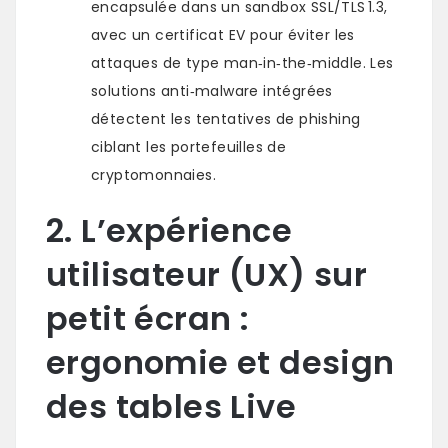
encapsulée dans un sandbox SSL/TLS 1.3,
avec un certificat EV pour éviter les
attaques de type man‑in‑the‑middle. Les
solutions anti‑malware intégrées
détectent les tentatives de phishing
ciblant les portefeuilles de
cryptomonnaies.
2. L’expérience
utilisateur (UX) sur
petit écran :
ergonomie et design
des tables Live