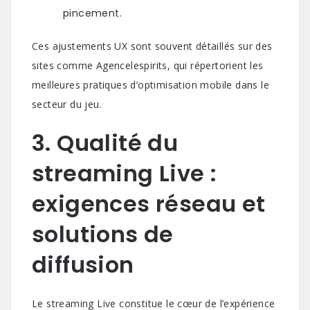
pincement.
Ces ajustements UX sont souvent détaillés sur des
sites comme Agencelespirits, qui répertorient les
meilleures pratiques d’optimisation mobile dans le
secteur du jeu.
3. Qualité du
streaming Live :
exigences réseau et
solutions de
diffusion
Le streaming Live constitue le cœur de l’expérience