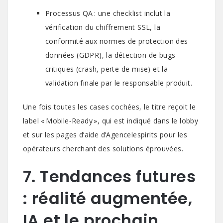
Processus QA : une checklist inclut la
vérification du chiffrement SSL, la
conformité aux normes de protection des
données (GDPR), la détection de bugs
critiques (crash, perte de mise) et la
validation finale par le responsable produit.
Une fois toutes les cases cochées, le titre reçoit le
label « Mobile‑Ready », qui est indiqué dans le lobby
et sur les pages d’aide d’Agencelespirits pour les
opérateurs cherchant des solutions éprouvées.
7. Tendances futures
: réalité augmentée,
IA et le prochain