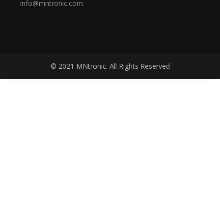
info@mntronic.com
© 2021 MNtronic. All Rights Reserved