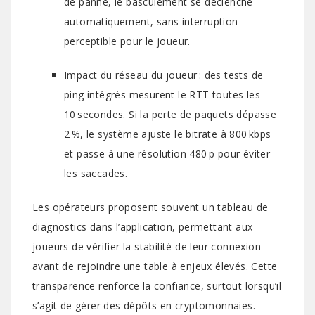
de panne, le basculement se déclenche
automatiquement, sans interruption
perceptible pour le joueur.
Impact du réseau du joueur : des tests de
ping intégrés mesurent le RTT toutes les
10 secondes. Si la perte de paquets dépasse
2 %, le système ajuste le bitrate à 800 kbps
et passe à une résolution 480 p pour éviter
les saccades.
Les opérateurs proposent souvent un tableau de
diagnostics dans l’application, permettant aux
joueurs de vérifier la stabilité de leur connexion
avant de rejoindre une table à enjeux élevés. Cette
transparence renforce la confiance, surtout lorsqu’il
s’agit de gérer des dépôts en cryptomonnaies.