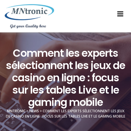
Comment les experts
sélectionnent les jeux de
casino en ligne : focus
sur les tables Live et le
gaming mobile
MNTRONIC
>
NEWS
>
COMMENT LES EXPERTS SÉLECTIONNENT LES JEUX
DE CASINO EN LIGNE : FOCUS SUR LES TABLES LIVE ET LE GAMING MOBILE