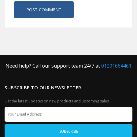
Need help? Call our support team 24/7 at
01201664461
SUBSCRIBE TO OUR NEWSLETTER
Get the latest updates on new products and upcoming sales