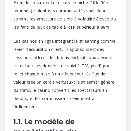
Enfin, les micro‑influenceurs de niche (10 k–50 k
abonnés) ciblent des communautés spécifiques,
comme les amateurs de slots à volatilité élevée ou
les fans de jeux de table à RTP supérieur à 98 %.
Les casinos en ligne intègrent le streaming comme
levier d’acquisition client. Ils sponsorisent des
sessions, offrent des bonus exclusifs aux viewers
et utilisent les données de suivi (UTM, pixel) pour
relier chaque mise à un influenceur. Ce flux de
valeur crée un cercle vertueux : le streamer génère
du trafic, le casino convertit les spectateurs en
dépôts, et les commissions reviennent à
l’influenceur.
1.1. Le modèle de