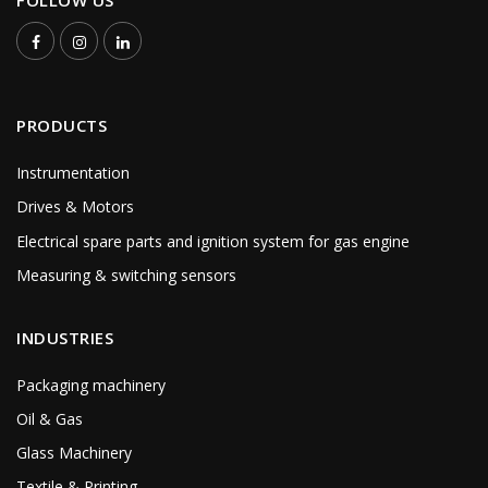
PRODUCTS
Instrumentation
Drives & Motors
Electrical spare parts and ignition system for gas engine
Measuring & switching sensors
INDUSTRIES
Packaging machinery
Oil & Gas
Glass Machinery
Textile & Printing