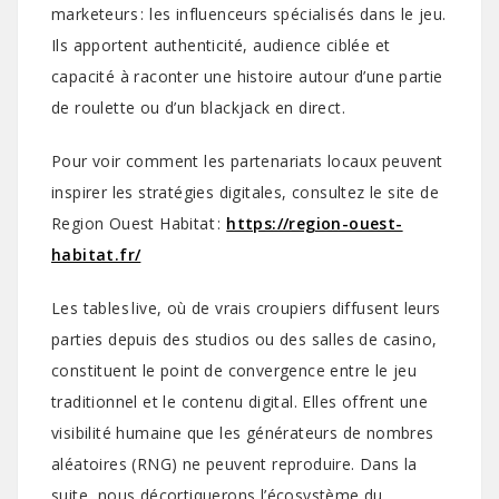
marketeurs : les influenceurs spécialisés dans le jeu.
Ils apportent authenticité, audience ciblée et
capacité à raconter une histoire autour d’une partie
de roulette ou d’un blackjack en direct.
Pour voir comment les partenariats locaux peuvent
inspirer les stratégies digitales, consultez le site de
Region Ouest Habitat :
https://region-ouest-
habitat.fr/
Les tables live, où de vrais croupiers diffusent leurs
parties depuis des studios ou des salles de casino,
constituent le point de convergence entre le jeu
traditionnel et le contenu digital. Elles offrent une
visibilité humaine que les générateurs de nombres
aléatoires (RNG) ne peuvent reproduire. Dans la
suite, nous décortiquerons l’écosystème du