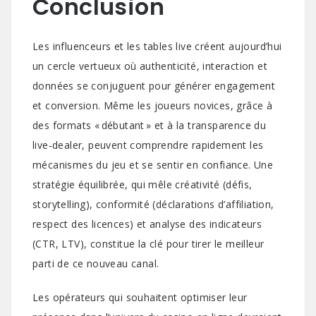
Conclusion
Les influenceurs et les tables live créent aujourd’hui
un cercle vertueux où authenticité, interaction et
données se conjuguent pour générer engagement
et conversion. Même les joueurs novices, grâce à
des formats « débutant » et à la transparence du
live‑dealer, peuvent comprendre rapidement les
mécanismes du jeu et se sentir en confiance. Une
stratégie équilibrée, qui mêle créativité (défis,
storytelling), conformité (déclarations d’affiliation,
respect des licences) et analyse des indicateurs
(CTR, LTV), constitue la clé pour tirer le meilleur
parti de ce nouveau canal.
Les opérateurs qui souhaitent optimiser leur