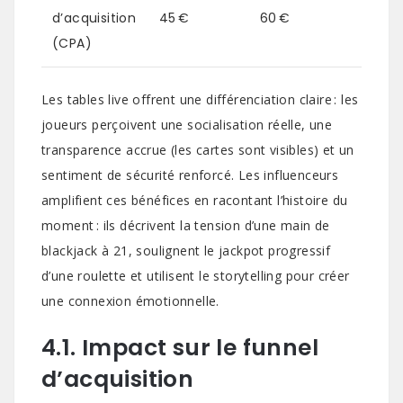
d’acquisition
45 €
60 €
(CPA)
Les tables live offrent une différenciation claire : les
joueurs perçoivent une socialisation réelle, une
transparence accrue (les cartes sont visibles) et un
sentiment de sécurité renforcé. Les influenceurs
amplifient ces bénéfices en racontant l’histoire du
moment : ils décrivent la tension d’une main de
blackjack à 21, soulignent le jackpot progressif
d’une roulette et utilisent le storytelling pour créer
une connexion émotionnelle.
4.1. Impact sur le funnel
d’acquisition