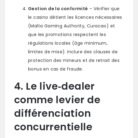
Gestion de la conformité
– Vérifier que
le casino détient les licences nécessaires
(Malta Gaming Authority, Curacao) et
que les promotions respectent les
régulations locales (âge minimum,
limites de mise). Inclure des clauses de
protection des mineurs et de retrait des
bonus en cas de fraude.
4. Le live‑dealer
comme levier de
différenciation
concurrentielle