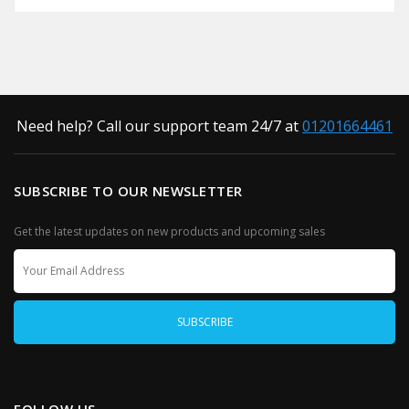
Need help? Call our support team 24/7 at
01201664461
SUBSCRIBE TO OUR NEWSLETTER
Get the latest updates on new products and upcoming sales
FOLLOW US