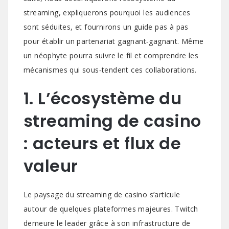
streaming, expliquerons pourquoi les audiences
sont séduites, et fournirons un guide pas à pas
pour établir un partenariat gagnant‑gagnant. Même
un néophyte pourra suivre le fil et comprendre les
mécanismes qui sous‑tendent ces collaborations.
1. L’écosystème du
streaming de casino
: acteurs et flux de
valeur
Le paysage du streaming de casino s’articule
autour de quelques plateformes majeures. Twitch
demeure le leader grâce à son infrastructure de