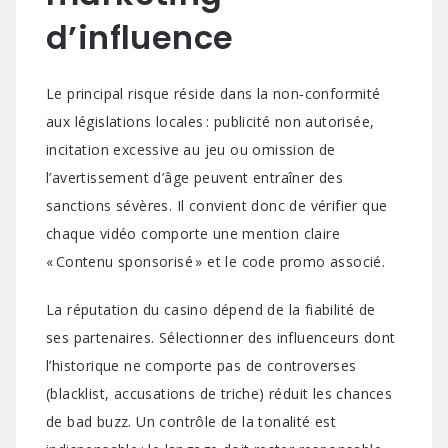
d’influence
Le principal risque réside dans la non‑conformité
aux législations locales : publicité non autorisée,
incitation excessive au jeu ou omission de
l’avertissement d’âge peuvent entraîner des
sanctions sévères. Il convient donc de vérifier que
chaque vidéo comporte une mention claire
« Contenu sponsorisé » et le code promo associé.
La réputation du casino dépend de la fiabilité de
ses partenaires. Sélectionner des influenceurs dont
l’historique ne comporte pas de controverses
(blacklist, accusations de triche) réduit les chances
de bad buzz. Un contrôle de la tonalité est