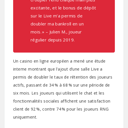
excitante, et le bonus de dépôt
sur le Live m’a permis de
doubler ma bankroll en un
mois. » – Julien M., joueur
régulier depuis 2019.
Un casino en ligne européen a mené une étude
interne montrant que l’ajout d’une salle Live a
permis de doubler le taux de rétention des joueurs
actifs, passant de 34 % à 68 % sur une période de
six mois. Les joueurs qui utilisent le chat et les
fonctionnalités sociales affichent une satisfaction
client de 92 %, contre 74 % pour les joueurs RNG
uniquement.