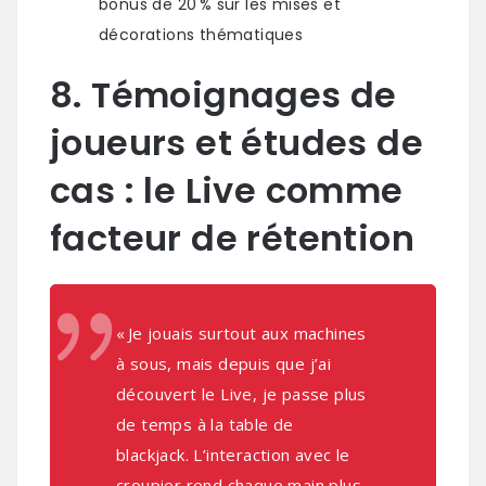
bonus de 20 % sur les mises et
décorations thématiques
8. Témoignages de
joueurs et études de
cas : le Live comme
facteur de rétention
« Je jouais surtout aux machines
à sous, mais depuis que j’ai
découvert le Live, je passe plus
de temps à la table de
blackjack. L’interaction avec le
croupier rend chaque main plus