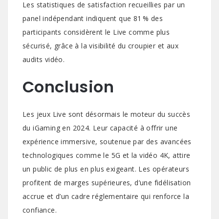
Les statistiques de satisfaction recueillies par un
panel indépendant indiquent que 81 % des
participants considèrent le Live comme plus
sécurisé, grâce à la visibilité du croupier et aux
audits vidéo.
Conclusion
Les jeux Live sont désormais le moteur du succès
du iGaming en 2024. Leur capacité à offrir une
expérience immersive, soutenue par des avancées
technologiques comme le 5G et la vidéo 4K, attire
un public de plus en plus exigeant. Les opérateurs
profitent de marges supérieures, d’une fidélisation
accrue et d’un cadre réglementaire qui renforce la
confiance.