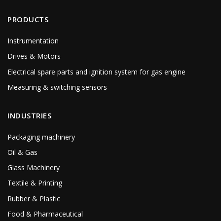
PRODUCTS
Instrumentation
Drives & Motors
Electrical spare parts and ignition system for gas engine
Measuring & switching sensors
INDUSTRIES
Packaging machinery
Oil & Gas
Glass Machinery
Textile & Printing
Rubber & Plastic
Food & Pharmaceutical