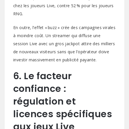
chez les joueurs Live, contre 52 % pour les joueurs
RNG.
En outre, l’effet « buzz » crée des campagnes virales
à moindre coût. Un streamer qui diffuse une
session Live avec un gros jackpot attire des milliers
de nouveaux visiteurs sans que l’opérateur doive
investir massivement en publicité payante.
6. Le facteur
confiance :
régulation et
licences spécifiques
aux jeux Live