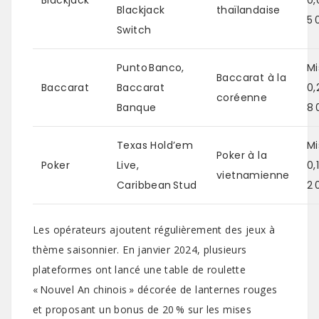
Blackjack
thaïlandaise
5 
Switch
Punto Banco,
Mi
Baccarat à la
Baccarat
Baccarat
0,
coréenne
Banque
8 
Texas Hold’em
Mi
Poker à la
Poker
Live,
0,
vietnamienne
Caribbean Stud
2 
Les opérateurs ajoutent régulièrement des jeux à
thème saisonnier. En janvier 2024, plusieurs
plateformes ont lancé une table de roulette
« Nouvel An chinois » décorée de lanternes rouges
et proposant un bonus de 20 % sur les mises