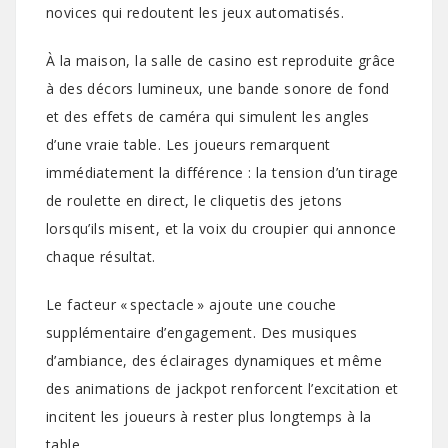
novices qui redoutent les jeux automatisés.
À la maison, la salle de casino est reproduite grâce
à des décors lumineux, une bande sonore de fond
et des effets de caméra qui simulent les angles
d’une vraie table. Les joueurs remarquent
immédiatement la différence : la tension d’un tirage
de roulette en direct, le cliquetis des jetons
lorsqu’ils misent, et la voix du croupier qui annonce
chaque résultat.
Le facteur « spectacle » ajoute une couche
supplémentaire d’engagement. Des musiques
d’ambiance, des éclairages dynamiques et même
des animations de jackpot renforcent l’excitation et
incitent les joueurs à rester plus longtemps à la
table.