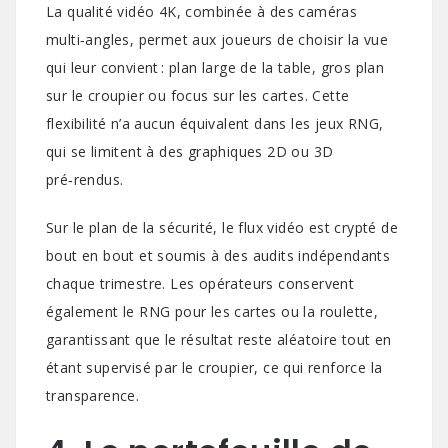
La qualité vidéo 4K, combinée à des caméras
multi‑angles, permet aux joueurs de choisir la vue
qui leur convient : plan large de la table, gros plan
sur le croupier ou focus sur les cartes. Cette
flexibilité n’a aucun équivalent dans les jeux RNG,
qui se limitent à des graphiques 2D ou 3D
pré‑rendus.
Sur le plan de la sécurité, le flux vidéo est crypté de
bout en bout et soumis à des audits indépendants
chaque trimestre. Les opérateurs conservent
également le RNG pour les cartes ou la roulette,
garantissant que le résultat reste aléatoire tout en
étant supervisé par le croupier, ce qui renforce la
transparence.