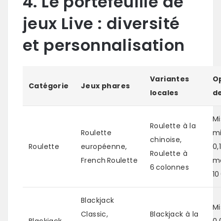
4. Le portefeuille de
jeux Live : diversité
et personnalisation
Variantes
O
Catégorie
Jeux phares
locales
d
Mi
Roulette à la
Roulette
m
chinoise,
Roulette
européenne,
0,
Roulette à
French Roulette
m
6 colonnes
10
Blackjack
Mi
Classic,
Blackjack à la
Blackjack
0,