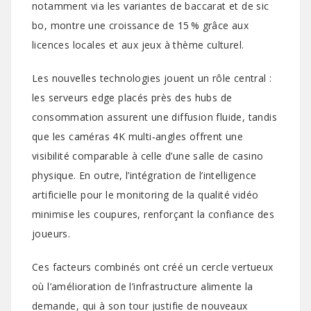
notamment via les variantes de baccarat et de sic
bo, montre une croissance de 15 % grâce aux
licences locales et aux jeux à thème culturel.
Les nouvelles technologies jouent un rôle central :
les serveurs edge placés près des hubs de
consommation assurent une diffusion fluide, tandis
que les caméras 4K multi‑angles offrent une
visibilité comparable à celle d’une salle de casino
physique. En outre, l’intégration de l’intelligence
artificielle pour le monitoring de la qualité vidéo
minimise les coupures, renforçant la confiance des
joueurs.
Ces facteurs combinés ont créé un cercle vertueux
où l’amélioration de l’infrastructure alimente la
demande, qui à son tour justifie de nouveaux