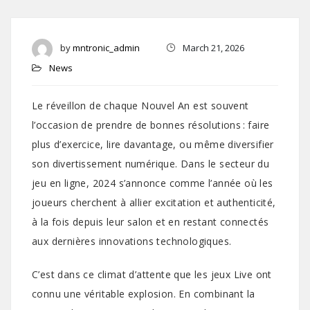
by
mntronic_admin
March 21, 2026
News
Le réveillon de chaque Nouvel An est souvent
l’occasion de prendre de bonnes résolutions : faire
plus d’exercice, lire davantage, ou même diversifier
son divertissement numérique. Dans le secteur du
jeu en ligne, 2024 s’annonce comme l’année où les
joueurs cherchent à allier excitation et authenticité,
à la fois depuis leur salon et en restant connectés
aux dernières innovations technologiques.
C’est dans ce climat d’attente que les jeux Live ont
connu une véritable explosion. En combinant la