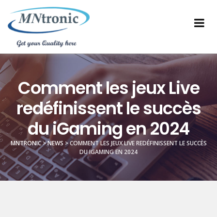
Comment les jeux Live
redéfinissent le succès
du iGaming en 2024
MNTRONIC
>
NEWS
>
COMMENT LES JEUX LIVE REDÉFINISSENT LE SUCCÈS
DU IGAMING EN 2024