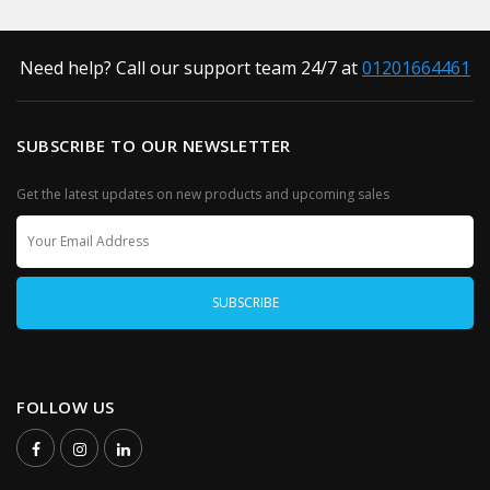
Need help? Call our support team 24/7 at
01201664461
SUBSCRIBE TO OUR NEWSLETTER
Get the latest updates on new products and upcoming sales
FOLLOW US