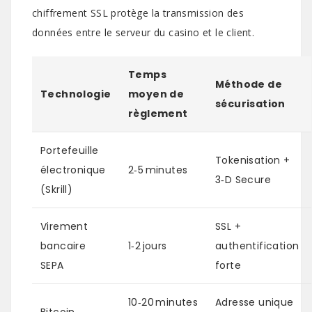
chiffrement SSL protège la transmission des
données entre le serveur du casino et le client.
Temps
Méthode de
Technologie
moyen de
sécurisation
règlement
Portefeuille
Tokenisation +
électronique
2‑5 minutes
3‑D Secure
(Skrill)
Virement
SSL +
bancaire
1‑2 jours
authentification
SEPA
forte
10‑20 minutes
Adresse unique
Bitcoin