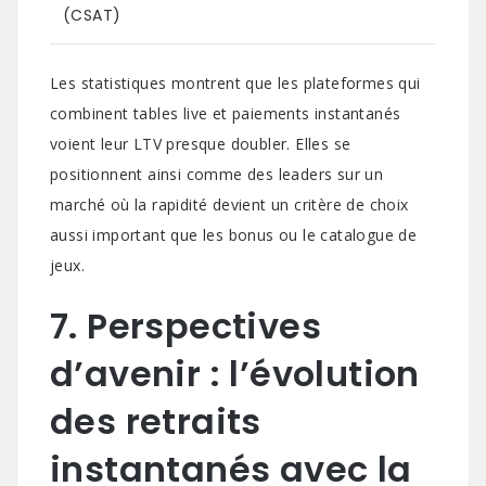
(CSAT)
Les statistiques montrent que les plateformes qui
combinent tables live et paiements instantanés
voient leur LTV presque doubler. Elles se
positionnent ainsi comme des leaders sur un
marché où la rapidité devient un critère de choix
aussi important que les bonus ou le catalogue de
jeux.
7. Perspectives
d’avenir : l’évolution
des retraits
instantanés avec la