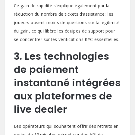
Ce gain de rapidité s’explique également par la
réduction du nombre de tickets d’assistance : les
joueurs posent moins de questions sur la légitimité
du gain, ce qui libère les équipes de support pour
se concentrer sur les vérifications KYC essentielles.
3. Les technologies
de paiement
instantané intégrées
aux plateformes de
live dealer
Les opérateurs qui souhaitent offrir des retraits en
moins de 10 minutes misent sur des API de