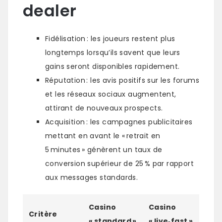
dealer
Fidélisation : les joueurs restent plus
longtemps lorsqu’ils savent que leurs
gains seront disponibles rapidement.
Réputation : les avis positifs sur les forums
et les réseaux sociaux augmentent,
attirant de nouveaux prospects.
Acquisition : les campagnes publicitaires
mettant en avant le « retrait en
5 minutes » génèrent un taux de
conversion supérieur de 25 % par rapport
aux messages standards.
Casino
Casino
Critère
« standard »
« live‑fast »