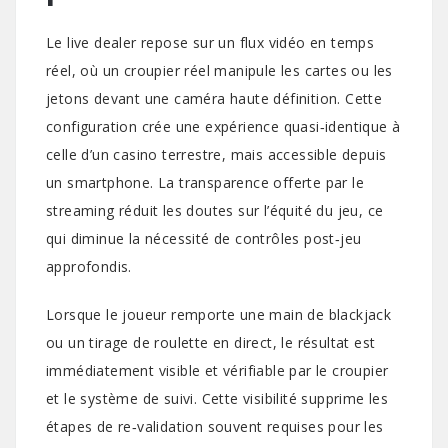
Le live dealer repose sur un flux vidéo en temps
réel, où un croupier réel manipule les cartes ou les
jetons devant une caméra haute définition. Cette
configuration crée une expérience quasi‑identique à
celle d’un casino terrestre, mais accessible depuis
un smartphone. La transparence offerte par le
streaming réduit les doutes sur l’équité du jeu, ce
qui diminue la nécessité de contrôles post‑jeu
approfondis.
Lorsque le joueur remporte une main de blackjack
ou un tirage de roulette en direct, le résultat est
immédiatement visible et vérifiable par le croupier
et le système de suivi. Cette visibilité supprime les
étapes de re‑validation souvent requises pour les