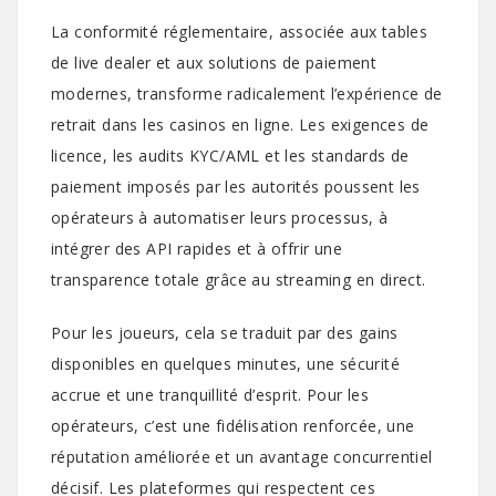
La conformité réglementaire, associée aux tables
de live dealer et aux solutions de paiement
modernes, transforme radicalement l’expérience de
retrait dans les casinos en ligne. Les exigences de
licence, les audits KYC/AML et les standards de
paiement imposés par les autorités poussent les
opérateurs à automatiser leurs processus, à
intégrer des API rapides et à offrir une
transparence totale grâce au streaming en direct.
Pour les joueurs, cela se traduit par des gains
disponibles en quelques minutes, une sécurité
accrue et une tranquillité d’esprit. Pour les
opérateurs, c’est une fidélisation renforcée, une
réputation améliorée et un avantage concurrentiel
décisif. Les plateformes qui respectent ces