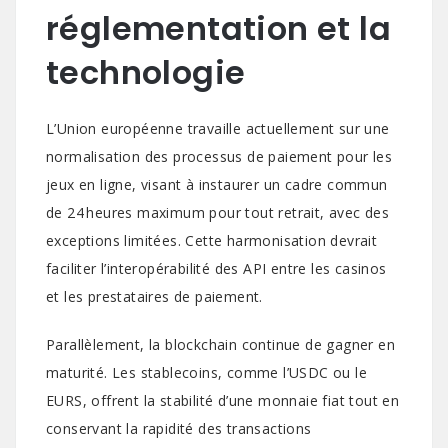
réglementation et la
technologie
L’Union européenne travaille actuellement sur une
normalisation des processus de paiement pour les
jeux en ligne, visant à instaurer un cadre commun
de 24 heures maximum pour tout retrait, avec des
exceptions limitées. Cette harmonisation devrait
faciliter l’interopérabilité des API entre les casinos
et les prestataires de paiement.
Parallèlement, la blockchain continue de gagner en
maturité. Les stablecoins, comme l’USDC ou le
EURS, offrent la stabilité d’une monnaie fiat tout en
conservant la rapidité des transactions