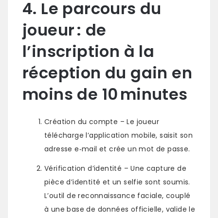
4. Le parcours du
joueur : de
l’inscription à la
réception du gain en
moins de 10 minutes
Création du compte – Le joueur
télécharge l’application mobile, saisit son
adresse e‑mail et crée un mot de passe.
Vérification d’identité – Une capture de
pièce d’identité et un selfie sont soumis.
L’outil de reconnaissance faciale, couplé
à une base de données officielle, valide le