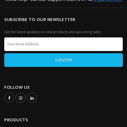
SUBSCRIBE TO OUR NEWSLETTER
Get the latest updates on new products and upcoming sales
FOLLOW US
PRODUCTS