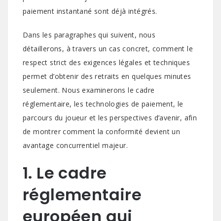
paiement instantané sont déjà intégrés.
Dans les paragraphes qui suivent, nous
détaillerons, à travers un cas concret, comment le
respect strict des exigences légales et techniques
permet d’obtenir des retraits en quelques minutes
seulement. Nous examinerons le cadre
réglementaire, les technologies de paiement, le
parcours du joueur et les perspectives d’avenir, afin
de montrer comment la conformité devient un
avantage concurrentiel majeur.
1. Le cadre
réglementaire
européen qui