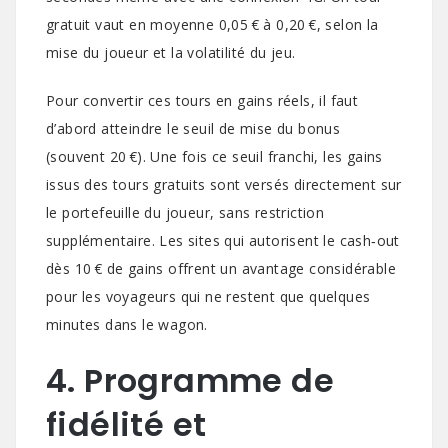
gratuit vaut en moyenne 0,05 € à 0,20 €, selon la
mise du joueur et la volatilité du jeu.
Pour convertir ces tours en gains réels, il faut
d’abord atteindre le seuil de mise du bonus
(souvent 20 €). Une fois ce seuil franchi, les gains
issus des tours gratuits sont versés directement sur
le portefeuille du joueur, sans restriction
supplémentaire. Les sites qui autorisent le cash‑out
dès 10 € de gains offrent un avantage considérable
pour les voyageurs qui ne restent que quelques
minutes dans le wagon.
4. Programme de
fidélité et