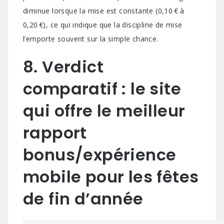
diminue lorsque la mise est constante (0,10 € à
0,20 €), ce qui indique que la discipline de mise
l’emporte souvent sur la simple chance.
8. Verdict
comparatif : le site
qui offre le meilleur
rapport
bonus/expérience
mobile pour les fêtes
de fin d’année