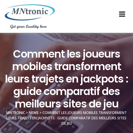
Comment les joueurs
mobiles transforment
leurs trajets en jackpots :
guide comparatif des
meilleurs sites de jeu
MNTRONIC
>
NEWS
>
COMMENT LES JOUEURS MOBILES TRANSFORMENT
LEURS TRAJETS EN JACKPOTS : GUIDE COMPARATIF DES MEILLEURS SITES
DE JEU