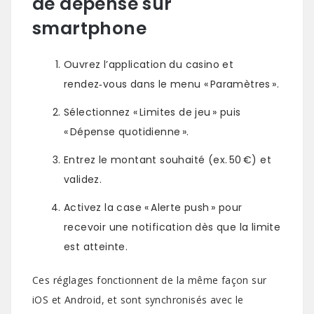
de dépense sur
smartphone
Ouvrez l’application du casino et
rendez‑vous dans le menu « Paramètres ».
Sélectionnez « Limites de jeu » puis
« Dépense quotidienne ».
Entrez le montant souhaité (ex. 50 €) et
validez.
Activez la case « Alerte push » pour
recevoir une notification dès que la limite
est atteinte.
Ces réglages fonctionnent de la même façon sur
iOS et Android, et sont synchronisés avec le