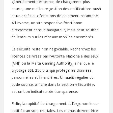
généralement des temps de chargement plus
courts, une meilleure gestion des notifications push
et un accès aux fonctions de paiement instantané.
À l’inverse, un site responsive fonctionne
directement dans le navigateur, mais peut souffrir
de lenteurs sur les réseaux mobiles encombrés.
La sécurité reste non négociable. Recherchez les
licences délivrées par l’Autorité Nationale des Jeux
(ANJ) ou la Malta Gaming Authority, ainsi que le
cryptage SSL 256 bits qui protège les données
personnelles et financières. Un audit régulier du
code source, affiché dans la section « Sécurité »,
est un bon indicateur de transparence.
Enfin, la rapidité de chargement et l’ergonomie sur
petit écran sont cruciales. Les menus doivent être