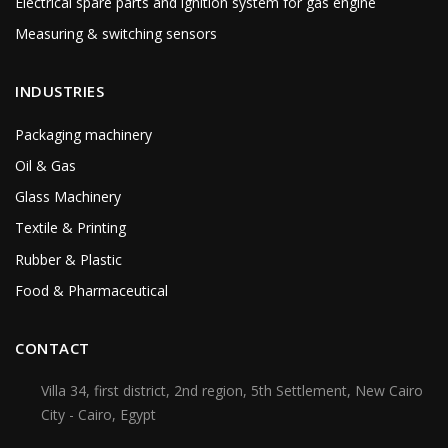
Electrical spare parts and ignition system for gas engine
Measuring & switching sensors
INDUSTRIES
Packaging machinery
Oil & Gas
Glass Machinery
Textile & Printing
Rubber & Plastic
Food & Pharmaceutical
CONTACT
Villa 34, first district, 2nd region, 5th Settlement, New Cairo
City - Cairo, Egypt