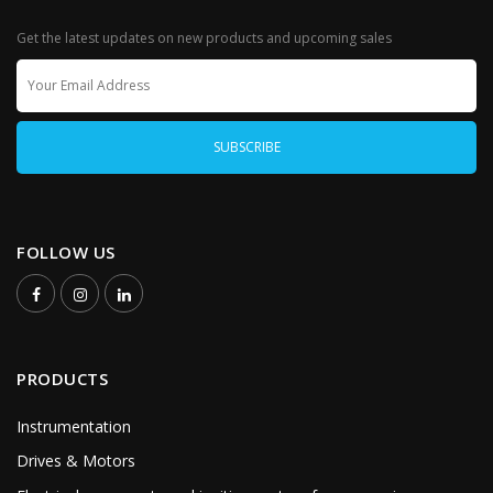
Get the latest updates on new products and upcoming sales
FOLLOW US
PRODUCTS
Instrumentation
Drives & Motors