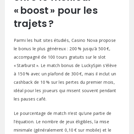
« boost » pour les
trajets ?
Parmi les huit sites étudiés, Casino Nova propose
le bonus le plus généreux : 200 % jusqu’à 500 €,
accompagné de 100 tours gratuits sur le slot
« Starburst ». Le match bonus de LuckySpin s’élève
à 150 % avec un plafond de 300 €, mais il inclut un
cashback de 10 % sur les pertes du premier mois,
idéal pour les joueurs qui misent souvent pendant
les pauses café.
Le pourcentage de match n’est qu’une partie de
l’équation. Le nombre de jeux éligibles, la mise
minimale (généralement 0,10 € sur mobile) et le