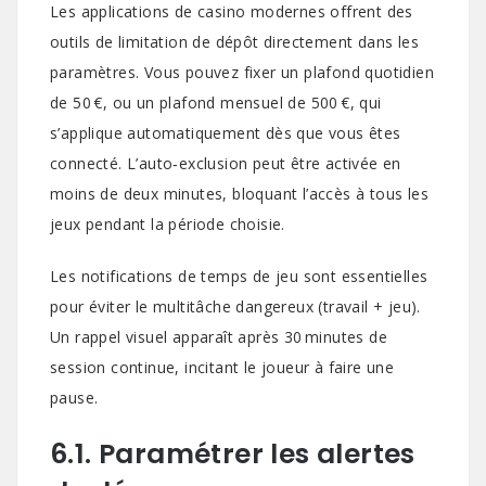
Les applications de casino modernes offrent des
outils de limitation de dépôt directement dans les
paramètres. Vous pouvez fixer un plafond quotidien
de 50 €, ou un plafond mensuel de 500 €, qui
s’applique automatiquement dès que vous êtes
connecté. L’auto‑exclusion peut être activée en
moins de deux minutes, bloquant l’accès à tous les
jeux pendant la période choisie.
Les notifications de temps de jeu sont essentielles
pour éviter le multitâche dangereux (travail + jeu).
Un rappel visuel apparaît après 30 minutes de
session continue, incitant le joueur à faire une
pause.
6.1. Paramétrer les alertes