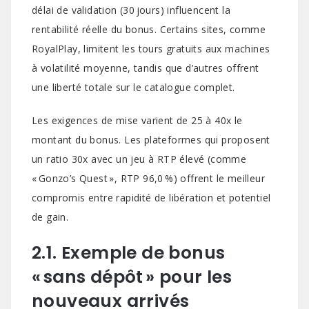
délai de validation (30 jours) influencent la
rentabilité réelle du bonus. Certains sites, comme
RoyalPlay, limitent les tours gratuits aux machines
à volatilité moyenne, tandis que d’autres offrent
une liberté totale sur le catalogue complet.
Les exigences de mise varient de 25 à 40x le
montant du bonus. Les plateformes qui proposent
un ratio 30x avec un jeu à RTP élevé (comme
« Gonzo’s Quest », RTP 96,0 %) offrent le meilleur
compromis entre rapidité de libération et potentiel
de gain.
2.1. Exemple de bonus
« sans dépôt » pour les
nouveaux arrivés