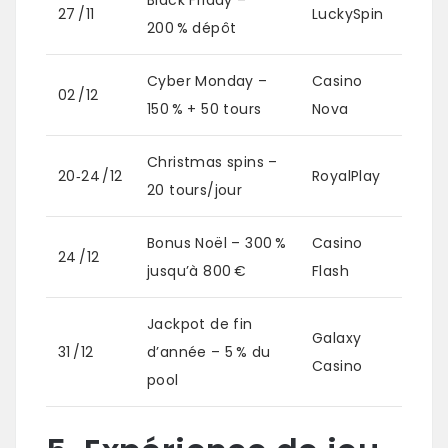
27 /11
LuckySpin
200 % dépôt
Cyber Monday –
Casino
02 /12
150 % + 50 tours
Nova
Christmas spins –
20‑24 /12
RoyalPlay
20 tours/jour
Bonus Noël – 300 %
Casino
24 /12
jusqu’à 800 €
Flash
Jackpot de fin
Galaxy
31 /12
d’année – 5 % du
Casino
pool