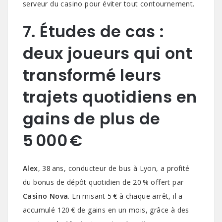
serveur du casino pour éviter tout contournement.
7. Études de cas :
deux joueurs qui ont
transformé leurs
trajets quotidiens en
gains de plus de
5 000 €
Alex
, 38 ans, conducteur de bus à Lyon, a profité
du bonus de dépôt quotidien de 20 % offert par
Casino Nova
. En misant 5 € à chaque arrêt, il a
accumulé 120 € de gains en un mois, grâce à des