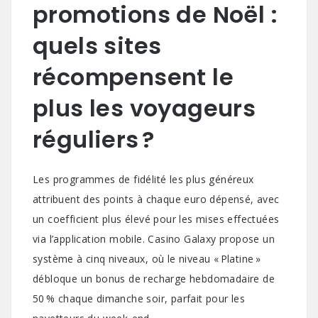
promotions de Noël :
quels sites
récompensent le
plus les voyageurs
réguliers ?
Les programmes de fidélité les plus généreux
attribuent des points à chaque euro dépensé, avec
un coefficient plus élevé pour les mises effectuées
via l’application mobile. Casino Galaxy propose un
système à cinq niveaux, où le niveau « Platine »
débloque un bonus de recharge hebdomadaire de
50 % chaque dimanche soir, parfait pour les