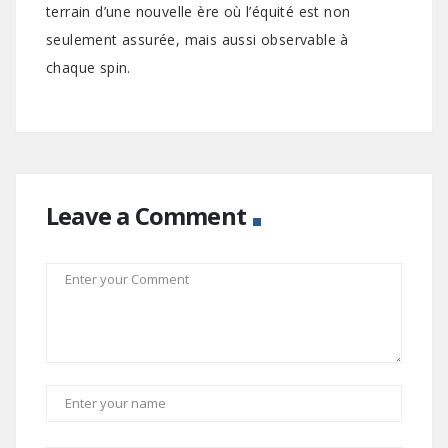
terrain d’une nouvelle ère où l’équité est non
seulement assurée, mais aussi observable à
chaque spin.
Leave a Comment