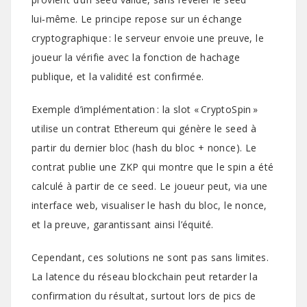
lui‑même. Le principe repose sur un échange
cryptographique : le serveur envoie une preuve, le
joueur la vérifie avec la fonction de hachage
publique, et la validité est confirmée.
Exemple d’implémentation : la slot « CryptoSpin »
utilise un contrat Ethereum qui génère le seed à
partir du dernier bloc (hash du bloc + nonce). Le
contrat publie une ZKP qui montre que le spin a été
calculé à partir de ce seed. Le joueur peut, via une
interface web, visualiser le hash du bloc, le nonce,
et la preuve, garantissant ainsi l’équité.
Cependant, ces solutions ne sont pas sans limites.
La latence du réseau blockchain peut retarder la
confirmation du résultat, surtout lors de pics de