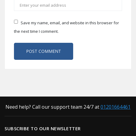
Save my name, email, and website in this browser for
the next time I comment.
Need help? Call our support team 24/7 at
01201664461
SUBSCRIBE TO OUR NEWSLETTER