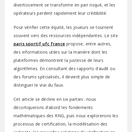
divertissement se transforme en pari risqué, et les
opérateurs perdent rapidement leur crédibilité.
Pour vérifier cette équité, les joueurs se tournent
souvent vers des ressources indépendantes. Le site
paris sportif ufc france
propose, entre autres,
des informations utiles sur la manière dont les
plateformes démontrent la justesse de leurs
algorithmes. En consultant des rapports d’audit ou
des forums spécialisés, il devient plus simple de
distinguer le vrai du faux.
Cet article se décline en six parties : nous
décortiquerons d’abord les fondements
mathématiques des RNG, puis nous explorerons les
processus de certification, la modélisation des