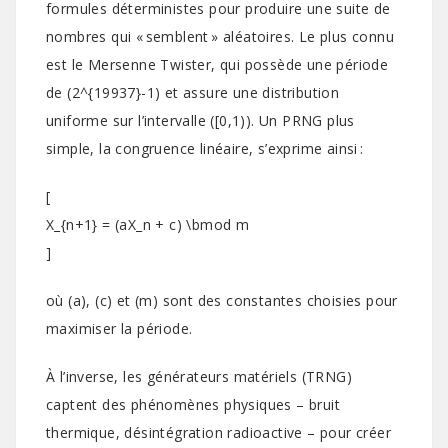
formules déterministes pour produire une suite de
nombres qui « semblent » aléatoires. Le plus connu
est le Mersenne Twister, qui possède une période
de (2^{19937}-1) et assure une distribution
uniforme sur l’intervalle ([0,1)). Un PRNG plus
simple, la congruence linéaire, s’exprime ainsi :
[
X_{n+1} = (aX_n + c) \bmod m
]
où (a), (c) et (m) sont des constantes choisies pour
maximiser la période.
À l’inverse, les générateurs matériels (TRNG)
captent des phénomènes physiques – bruit
thermique, désintégration radioactive – pour créer