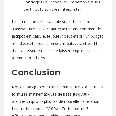
Sondages En France, qui répertorient les
certificats sans les interpréter.
Le jeu responsable s’appuie sur cette même
transparence. En sachant exactement comment le
jackpot est calculé, le joueur peut établir un budget
réaliste, éviter les dépenses impulsives, et profiter
du divertissement sans se laisser emporter par des
attentes irréalistes.
Conclusion
Nous avons parcouru le chemin du RNG, depuis les
formules mathématiques de base jusqu’aux
preuves cryptographiques de nouvelle génération.
Les certifications eCOGRA, iTech Labs et GLI
offrent une garantie indépendante que les