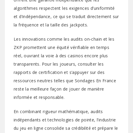
algorithmes respectent les exigences d’uniformité
et d’indépendance, ce qui se traduit directement sur
la fréquence et la taille des jackpots.
Les innovations comme les audits on‑chain et les
ZKP promettent une équité vérifiable en temps
réel, ouvrant la voie à des casinos encore plus
transparents. Pour les joueurs, consulter les
rapports de certification et s’appuyer sur des
ressources neutres telles que Sondages En France
reste la meilleure façon de jouer de manière
informée et responsable.
En combinant rigueur mathématique, audits
indépendants et technologies de pointe, l’industrie
du jeu en ligne consolide sa crédibilité et prépare le