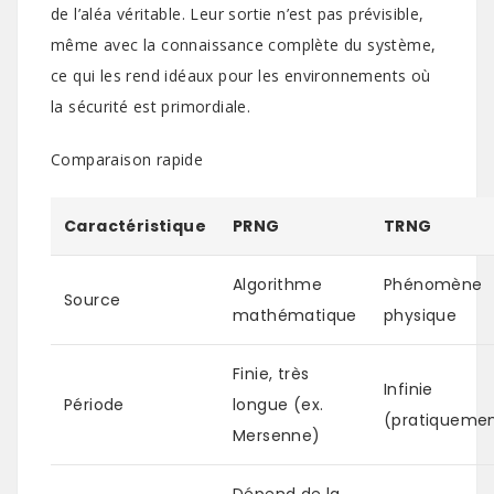
de l’aléa véritable. Leur sortie n’est pas prévisible,
même avec la connaissance complète du système,
ce qui les rend idéaux pour les environnements où
la sécurité est primordiale.
Comparaison rapide
Caractéristique
PRNG
TRNG
Algorithme
Phénomène
Source
mathématique
physique
Finie, très
Infinie
Période
longue (ex.
(pratiqueme
Mersenne)
Dépend de la