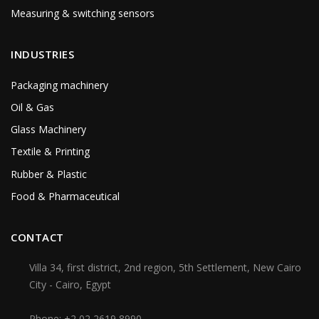
Measuring & switching sensors
INDUSTRIES
Packaging machinery
Oil & Gas
Glass Machinery
Textile & Printing
Rubber & Plastic
Food & Pharmaceutical
CONTACT
Villa 34, first district, 2nd region, 5th Settlement, New Cairo
City - Cairo, Egypt
Phone:
+2 02 2619 8990