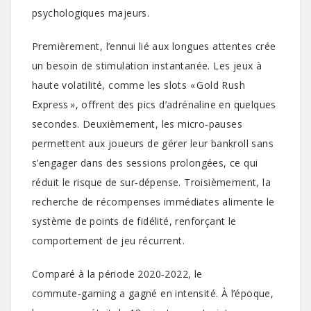
psychologiques majeurs.
Premièrement, l’ennui lié aux longues attentes crée
un besoin de stimulation instantanée. Les jeux à
haute volatilité, comme les slots « Gold Rush
Express », offrent des pics d’adrénaline en quelques
secondes. Deuxièmement, les micro‑pauses
permettent aux joueurs de gérer leur bankroll sans
s’engager dans des sessions prolongées, ce qui
réduit le risque de sur‑dépense. Troisièmement, la
recherche de récompenses immédiates alimente le
système de points de fidélité, renforçant le
comportement de jeu récurrent.
Comparé à la période 2020‑2022, le
commute‑gaming a gagné en intensité. À l’époque,