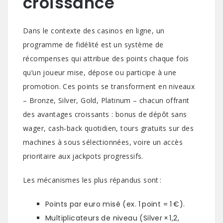
croissance
Dans le contexte des casinos en ligne, un
programme de fidélité est un système de
récompenses qui attribue des points chaque fois
qu’un joueur mise, dépose ou participe à une
promotion. Ces points se transforment en niveaux
– Bronze, Silver, Gold, Platinum – chacun offrant
des avantages croissants : bonus de dépôt sans
wager, cash‑back quotidien, tours gratuits sur des
machines à sous sélectionnées, voire un accès
prioritaire aux jackpots progressifs.
Les mécanismes les plus répandus sont :
Points par euro misé (ex. 1 point = 1 €).
Multiplicateurs de niveau (Silver × 1,2,