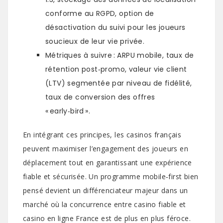
conforme au RGPD, option de
désactivation du suivi pour les joueurs
soucieux de leur vie privée.
Métriques à suivre : ARPU mobile, taux de
rétention post‑promo, valeur vie client
(LTV) segmentée par niveau de fidélité,
taux de conversion des offres
« early‑bird ».
En intégrant ces principes, les casinos français
peuvent maximiser l’engagement des joueurs en
déplacement tout en garantissant une expérience
fiable et sécurisée. Un programme mobile‑first bien
pensé devient un différenciateur majeur dans un
marché où la concurrence entre casino fiable et
casino en ligne France est de plus en plus féroce.