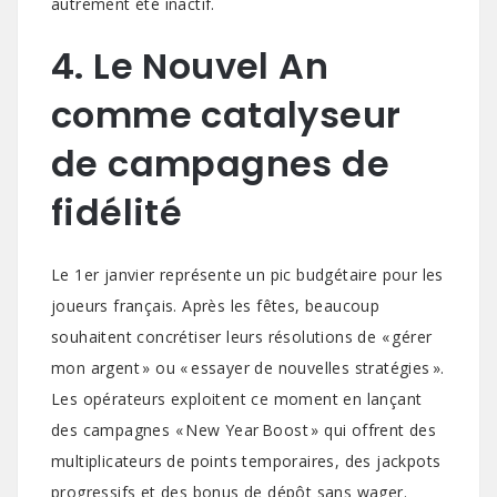
autrement été inactif.
4. Le Nouvel An
comme catalyseur
de campagnes de
fidélité
Le 1er janvier représente un pic budgétaire pour les
joueurs français. Après les fêtes, beaucoup
souhaitent concrétiser leurs résolutions de « gérer
mon argent » ou « essayer de nouvelles stratégies ».
Les opérateurs exploitent ce moment en lançant
des campagnes « New Year Boost » qui offrent des
multiplicateurs de points temporaires, des jackpots
progressifs et des bonus de dépôt sans wager.