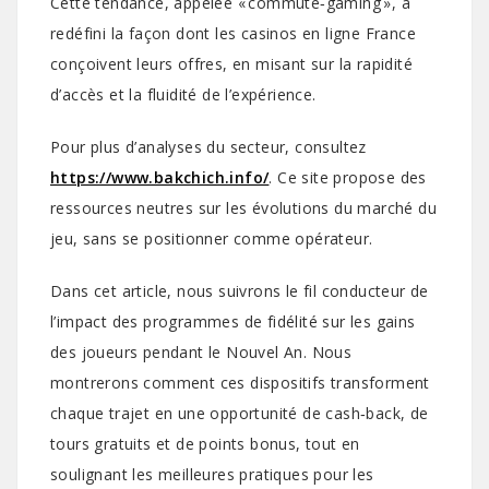
Cette tendance, appelée « commute‑gaming », a
redéfini la façon dont les casinos en ligne France
conçoivent leurs offres, en misant sur la rapidité
d’accès et la fluidité de l’expérience.
Pour plus d’analyses du secteur, consultez
https://www.bakchich.info/
. Ce site propose des
ressources neutres sur les évolutions du marché du
jeu, sans se positionner comme opérateur.
Dans cet article, nous suivrons le fil conducteur de
l’impact des programmes de fidélité sur les gains
des joueurs pendant le Nouvel An. Nous
montrerons comment ces dispositifs transforment
chaque trajet en une opportunité de cash‑back, de
tours gratuits et de points bonus, tout en
soulignant les meilleures pratiques pour les