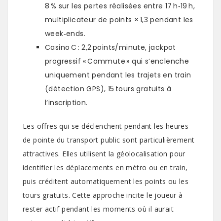
8 % sur les pertes réalisées entre 17 h‑19 h,
multiplicateur de points × 1,3 pendant les
week‑ends.
Casino C : 2,2 points/minute, jackpot
progressif « Commute » qui s’enclenche
uniquement pendant les trajets en train
(détection GPS), 15 tours gratuits à
l’inscription.
Les offres qui se déclenchent pendant les heures
de pointe du transport public sont particulièrement
attractives. Elles utilisent la géolocalisation pour
identifier les déplacements en métro ou en train,
puis créditent automatiquement les points ou les
tours gratuits. Cette approche incite le joueur à
rester actif pendant les moments où il aurait