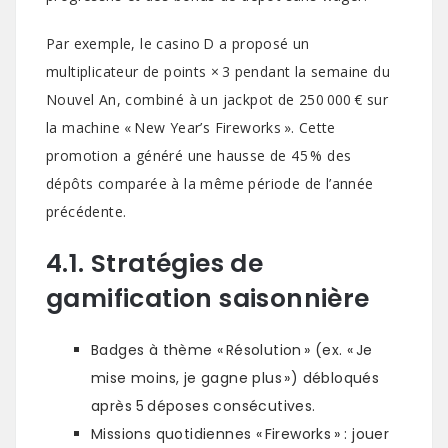
Par exemple, le casino D a proposé un
multiplicateur de points × 3 pendant la semaine du
Nouvel An, combiné à un jackpot de 250 000 € sur
la machine « New Year’s Fireworks ». Cette
promotion a généré une hausse de 45 % des
dépôts comparée à la même période de l’année
précédente.
4.1. Stratégies de
gamification saisonnière
Badges à thème « Résolution » (ex. « Je
mise moins, je gagne plus ») débloqués
après 5 déposes consécutives.
Missions quotidiennes « Fireworks » : jouer