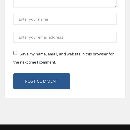
Save my name, email, and website in this browser for
the next time I comment.