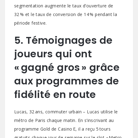
segmentation augmente le taux d’ouverture de
32 % et le taux de conversion de 14 % pendant la
période festive.
5. Témoignages de
joueurs qui ont
« gagné gros » grâce
aux programmes de
fidélité en route
Lucas, 32 ans, commuter urbain – Lucas utilise le
métro de Paris chaque matin. En s’inscrivant au
programme Gold de Casino E, il a reçu 5 tours
gratuits chaque jour de semaine sur le slot « Metro