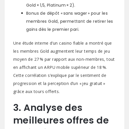
Gold × 1,5, Platinum × 2).
Bonus de dépôt « sans wager » pour les
membres Gold, permettant de retirer les
gains dès le premier pari.
Une étude interne d’un casino fiable a montré que
les membres Gold augmentent leur temps de jeu
moyen de 27 % par rapport aux non‑membres, tout
en affichant un ARPU mobile supérieur de 18 %.
Cette corrélation s’explique par le sentiment de
progression et la perception d’un « jeu gratuit »
grâce aux tours offerts.
3. Analyse des
meilleures offres de