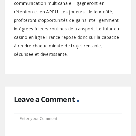
communication multicanale – gagneront en
rétention et en ARPU. Les joueurs, de leur côté,
profiteront d’opportunités de gains intelligemment
intégrées à leurs routines de transport. Le futur du
casino en ligne France repose donc sur la capacité
à rendre chaque minute de trajet rentable,
sécurisée et divertissante.
Leave a Comment