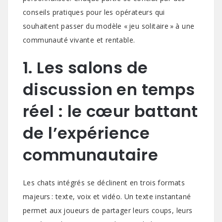
conseils pratiques pour les opérateurs qui
souhaitent passer du modèle « jeu solitaire » à une
communauté vivante et rentable.
1. Les salons de
discussion en temps
réel : le cœur battant
de l’expérience
communautaire
Les chats intégrés se déclinent en trois formats
majeurs : texte, voix et vidéo. Un texte instantané
permet aux joueurs de partager leurs coups, leurs