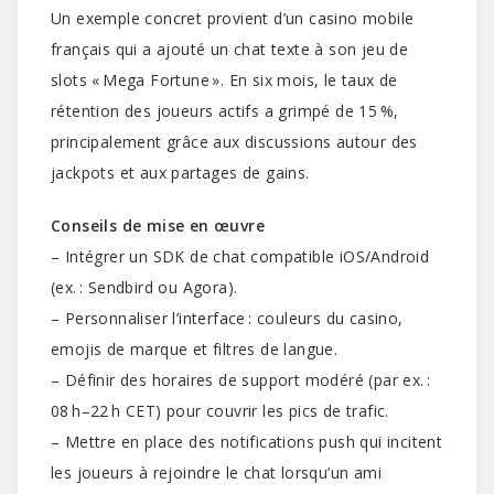
Un exemple concret provient d’un casino mobile
français qui a ajouté un chat texte à son jeu de
slots « Mega Fortune ». En six mois, le taux de
rétention des joueurs actifs a grimpé de 15 %,
principalement grâce aux discussions autour des
jackpots et aux partages de gains.
Conseils de mise en œuvre
– Intégrer un SDK de chat compatible iOS/Android
(ex. : Sendbird ou Agora).
– Personnaliser l’interface : couleurs du casino,
emojis de marque et filtres de langue.
– Définir des horaires de support modéré (par ex. :
08 h–22 h CET) pour couvrir les pics de trafic.
– Mettre en place des notifications push qui incitent
les joueurs à rejoindre le chat lorsqu’un ami