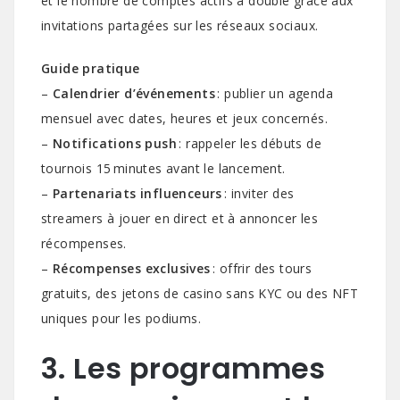
et le nombre de comptes actifs a doublé grâce aux
invitations partagées sur les réseaux sociaux.
Guide pratique
–
Calendrier d’événements
: publier un agenda
mensuel avec dates, heures et jeux concernés.
–
Notifications push
: rappeler les débuts de
tournois 15 minutes avant le lancement.
–
Partenariats influenceurs
: inviter des
streamers à jouer en direct et à annoncer les
récompenses.
–
Récompenses exclusives
: offrir des tours
gratuits, des jetons de casino sans KYC ou des NFT
uniques pour les podiums.
3. Les programmes