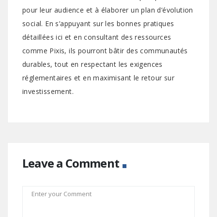
pour leur audience et à élaborer un plan d’évolution
social. En s’appuyant sur les bonnes pratiques
détaillées ici et en consultant des ressources
comme Pixis, ils pourront bâtir des communautés
durables, tout en respectant les exigences
réglementaires et en maximisant le retour sur
investissement.
Leave a Comment