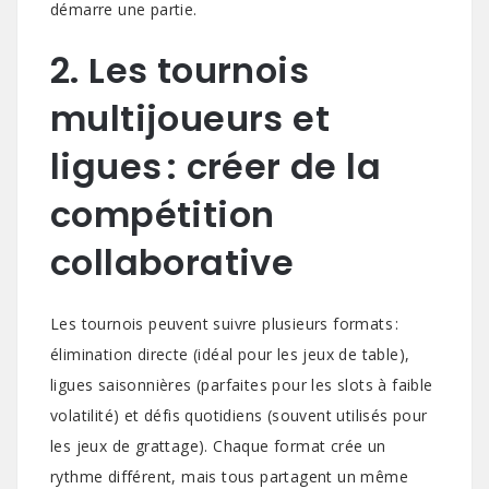
démarre une partie.
2. Les tournois
multijoueurs et
ligues : créer de la
compétition
collaborative
Les tournois peuvent suivre plusieurs formats :
élimination directe (idéal pour les jeux de table),
ligues saisonnières (parfaites pour les slots à faible
volatilité) et défis quotidiens (souvent utilisés pour
les jeux de grattage). Chaque format crée un
rythme différent, mais tous partagent un même