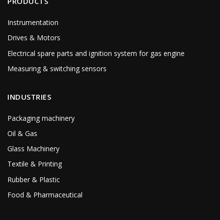
PRODUCTS
Instrumentation
Drives & Motors
Electrical spare parts and ignition system for gas engine
Measuring & switching sensors
INDUSTRIES
Packaging machinery
Oil & Gas
Glass Machinery
Textile & Printing
Rubber & Plastic
Food & Pharmaceutical