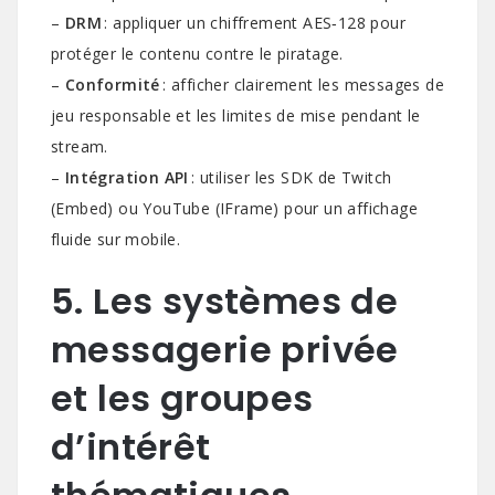
–
DRM
: appliquer un chiffrement AES‑128 pour
protéger le contenu contre le piratage.
–
Conformité
: afficher clairement les messages de
jeu responsable et les limites de mise pendant le
stream.
–
Intégration API
: utiliser les SDK de Twitch
(Embed) ou YouTube (IFrame) pour un affichage
fluide sur mobile.
5. Les systèmes de
messagerie privée
et les groupes
d’intérêt