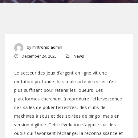
by
mntronic_admin
December 24, 2025
News
Le secteur des jeux d’argent en ligne vit une
mutation profonde : le simple acte de miser n’est
plus suffisant pour retenir les joueurs. Les
plateformes cherchent à reproduire l’effervescence
des salles de poker terrestres, des clubs de
machines à sous et des soirées de bingo, mais en
version digitale. Cette évolution s’appuie sur des
outils qui favorisent l’échange, la reconnaissance et