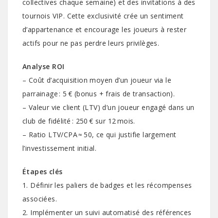
collectives chaque semaine) et des invitations à des
tournois VIP. Cette exclusivité crée un sentiment
d’appartenance et encourage les joueurs à rester
actifs pour ne pas perdre leurs privilèges.
Analyse ROI
– Coût d’acquisition moyen d’un joueur via le
parrainage : 5 € (bonus + frais de transaction).
– Valeur vie client (LTV) d’un joueur engagé dans un
club de fidélité : 250 € sur 12 mois.
– Ratio LTV/CPA ≈ 50, ce qui justifie largement
l’investissement initial.
Étapes clés
1. Définir les paliers de badges et les récompenses
associées.
2. Implémenter un suivi automatisé des références