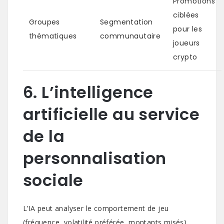
Promotions
ciblées
Groupes
Segmentation
pour les
thématiques
communautaire
joueurs
crypto
6. L’intelligence
artificielle au service
de la
personnalisation
sociale
L’IA peut analyser le comportement de jeu
(fréquence, volatilité préférée, montants misés)