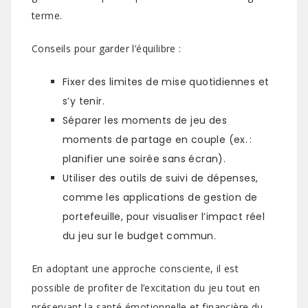
terme.
Conseils pour garder l’équilibre :
Fixer des limites de mise quotidiennes et
s’y tenir.
Séparer les moments de jeu des
moments de partage en couple (ex. :
planifier une soirée sans écran).
Utiliser des outils de suivi de dépenses,
comme les applications de gestion de
portefeuille, pour visualiser l’impact réel
du jeu sur le budget commun.
En adoptant une approche consciente, il est
possible de profiter de l’excitation du jeu tout en
préservant la santé émotionnelle et financière du