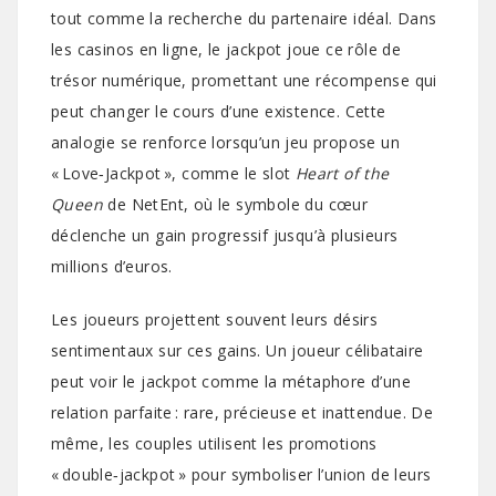
tout comme la recherche du partenaire idéal. Dans
les casinos en ligne, le jackpot joue ce rôle de
trésor numérique, promettant une récompense qui
peut changer le cours d’une existence. Cette
analogie se renforce lorsqu’un jeu propose un
« Love‑Jackpot », comme le slot
Heart of the
Queen
de NetEnt, où le symbole du cœur
déclenche un gain progressif jusqu’à plusieurs
millions d’euros.
Les joueurs projettent souvent leurs désirs
sentimentaux sur ces gains. Un joueur célibataire
peut voir le jackpot comme la métaphore d’une
relation parfaite : rare, précieuse et inattendue. De
même, les couples utilisent les promotions
« double‑jackpot » pour symboliser l’union de leurs