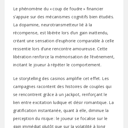
Le phénomène du « coup de foudre » financier
s’appuie sur des mécanismes cognitifs bien étudiés.
La dopamine, neurotransmetteur lié à la
récompense, est libérée lors d’un gain inattendu,
créant une sensation d’euphorie comparable à celle
ressentie lors d’une rencontre amoureuse. Cette
libération renforce la mémorisation de l’événement,
incitant le joueur à répéter le comportement.
Le storytelling des casinos amplifie cet effet. Les
campagnes racontent des histoires de couples qui
se rencontrent grâce à un jackpot, renforçant le
lien entre excitation ludique et désir romantique. La
gratification instantanée, quant à elle, diminue la
perception du risque : le joueur se focalise sur le
gain immédiat plutôt que sur la volatilité à long