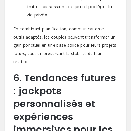
limiter les sessions de jeu et protéger la
vie privée.
En combinant planification, communication et
outils adaptés, les couples peuvent transformer un
gain ponctuel en une base solide pour leurs projets
futurs, tout en préservant la stabilité de leur
relation.
6. Tendances futures
: jackpots
personnalisés et
expériences
immersives pour les