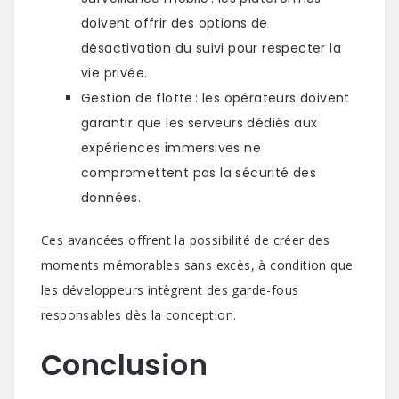
doivent offrir des options de
désactivation du suivi pour respecter la
vie privée.
Gestion de flotte : les opérateurs doivent
garantir que les serveurs dédiés aux
expériences immersives ne
compromettent pas la sécurité des
données.
Ces avancées offrent la possibilité de créer des
moments mémorables sans excès, à condition que
les développeurs intègrent des garde-fous
responsables dès la conception.
Conclusion