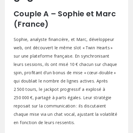
Couple A – Sophie et Marc
(France)
Sophie, analyste financière, et Marc, développeur
web, ont découvert le même slot « Twin Hearts »
sur une plateforme française. En synchronisant
leurs sessions, ils ont misé 10 € chacun sur chaque
spin, profitant d’un bonus de mise « cœur‑double »
qui doublait le nombre de lignes actives. Après
2 500 tours, le jackpot progressif a explosé à
250 000 €, partagé à parts égales. Leur stratégie
reposait sur la communication : ils discutaient
chaque mise via un chat vocal, ajustant la volatilité
en fonction de leurs ressentis.