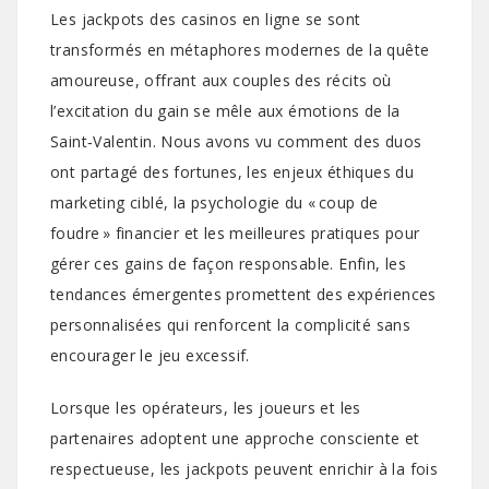
Les jackpots des casinos en ligne se sont
transformés en métaphores modernes de la quête
amoureuse, offrant aux couples des récits où
l’excitation du gain se mêle aux émotions de la
Saint‑Valentin. Nous avons vu comment des duos
ont partagé des fortunes, les enjeux éthiques du
marketing ciblé, la psychologie du « coup de
foudre » financier et les meilleures pratiques pour
gérer ces gains de façon responsable. Enfin, les
tendances émergentes promettent des expériences
personnalisées qui renforcent la complicité sans
encourager le jeu excessif.
Lorsque les opérateurs, les joueurs et les
partenaires adoptent une approche consciente et
respectueuse, les jackpots peuvent enrichir à la fois