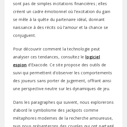
sont pas de simples incitations financières ; elles
créent un cadre émotionnel où l’excitation du gain
se mêle à la quête du partenaire idéal, donnant
naissance à des récits où l’amour et la chance se
conjuguent.
Pour découvrir comment la technologie peut
analyser ces tendances, consultez le
logiciel
espion
d’Exacode. Ce site propose des outils de
suivi qui permettent d’observer les comportements
des joueurs sans porter de jugement, offrant ainsi
une perspective neutre sur les dynamiques de jeu.
Dans les paragraphes qui suivent, nous explorerons
d’abord le symbolisme des jackpots comme
métaphores modernes de la recherche amoureuse,
puis nous présenterons des couples qui ont partagé