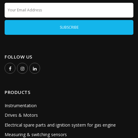
FOLLOW US
PRODUCTS
Instrumentation
Drives & Motors
Electrical spare parts and ignition system for gas engine
Measuring & switching sensors