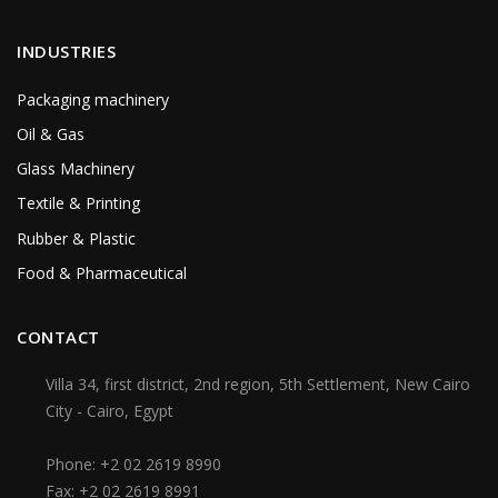
INDUSTRIES
Packaging machinery
Oil & Gas
Glass Machinery
Textile & Printing
Rubber & Plastic
Food & Pharmaceutical
CONTACT
Villa 34, first district, 2nd region, 5th Settlement, New Cairo
City - Cairo, Egypt
Phone:
+2 02 2619 8990
Fax:
+2 02 2619 8991