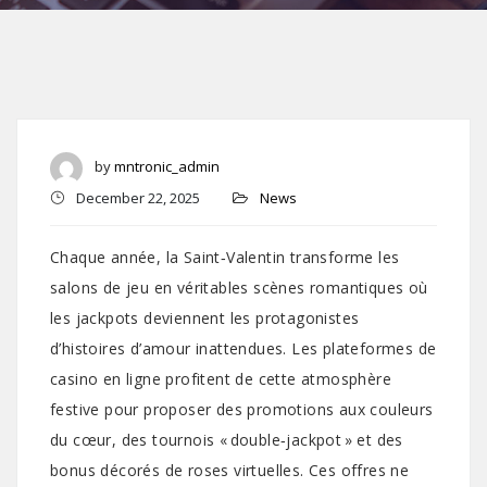
by
mntronic_admin
December 22, 2025
News
Chaque année, la Saint‑Valentin transforme les
salons de jeu en véritables scènes romantiques où
les jackpots deviennent les protagonistes
d’histoires d’amour inattendues. Les plateformes de
casino en ligne profitent de cette atmosphère
festive pour proposer des promotions aux couleurs
du cœur, des tournois « double‑jackpot » et des
bonus décorés de roses virtuelles. Ces offres ne