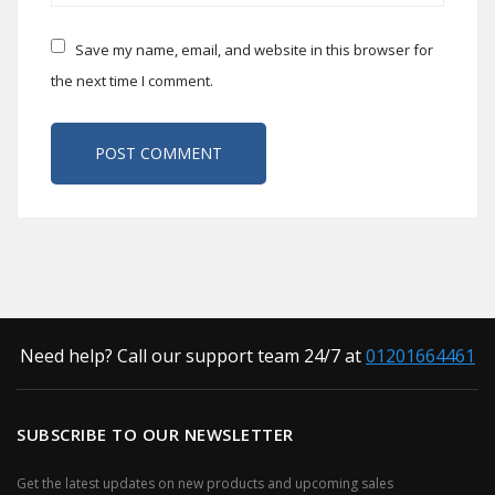
Save my name, email, and website in this browser for
the next time I comment.
Need help? Call our support team 24/7 at
01201664461
SUBSCRIBE TO OUR NEWSLETTER
Get the latest updates on new products and upcoming sales