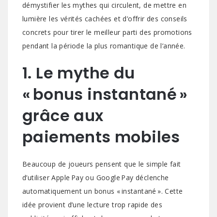
démystifier les mythes qui circulent, de mettre en
lumière les vérités cachées et d’offrir des conseils
concrets pour tirer le meilleur parti des promotions
pendant la période la plus romantique de l’année.
1. Le mythe du
« bonus instantané »
grâce aux
paiements mobiles
Beaucoup de joueurs pensent que le simple fait
d’utiliser Apple Pay ou Google Pay déclenche
automatiquement un bonus « instantané ». Cette
idée provient d’une lecture trop rapide des