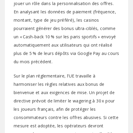
jouer un rôle dans la personnalisation des offres.
En analysant les données de paiement (fréquence,
montant, type de jeu préféré), les casinos
pourraient générer des bonus ultra‑ciblés, comme
un « Cash‑back 10 % sur les paris sportifs » envoyé
automatiquement aux utilisateurs qui ont réalisé
plus de 5 % de leurs dépôts via Google Pay au cours
du mois précédent.
Sur le plan réglementaire, l’UE travaille à
harmoniser les règles relatives aux bonus de
bienvenue et aux exigences de mise. Un projet de
directive prévoit de limiter le wagering à 30 x pour
les joueurs français, afin de protéger les
consommateurs contre les offres abusives. Si cette
mesure est adoptée, les opérateurs devront