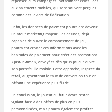
repenser leurs campagnes, notamment celles liées
aux paiements mobiles, qui sont souvent perçues
comme des leviers de fidélisation.
Enfin, les données de paiement pourraient devenir
un atout marketing majeur. Les casinos, déjà
capables de suivre le comportement de jeu,
pourraient croiser ces informations avec les
habitudes de paiement pour créer des promotions
« just‑in‑time », envoyées dès qu’un joueur ouvre
son portefeuille mobile. Cette approche, inspirée du
retail, augmenterait le taux de conversion tout en
offrant une expérience plus fluide.
En conclusion, le joueur du futur devra rester
vigilant face à des offres de plus en plus
personnalisées, mais pourra également profiter