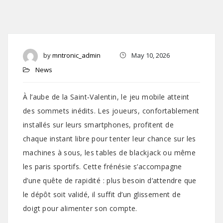
by
mntronic_admin
May 10, 2026
News
À l’aube de la Saint‑Valentin, le jeu mobile atteint
des sommets inédits. Les joueurs, confortablement
installés sur leurs smartphones, profitent de
chaque instant libre pour tenter leur chance sur les
machines à sous, les tables de blackjack ou même
les paris sportifs. Cette frénésie s’accompagne
d’une quête de rapidité : plus besoin d’attendre que
le dépôt soit validé, il suffit d’un glissement de
doigt pour alimenter son compte.