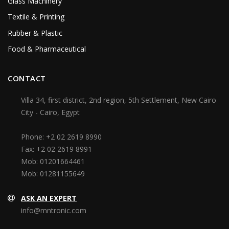
Glass Machinery
Textile & Printing
Rubber & Plastic
Food & Pharmaceutical
CONTACT
Villa 34, first district, 2nd region, 5th Settlement, New Cairo
City - Cairo, Egypt
Phone:
+2 02 2619 8990
Fax:
+2 02 2619 8991
Mob:
01201664461
Mob:
01281155649
ASK AN EXPERT
info@mntronic.com