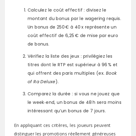
Calculez le coût effectif : divisez le
montant du bonus par le wagering requis.
Un bonus de 250 € à 40 x représente un
coût effectif de 6,25 € de mise par euro
de bonus.
Vérifiez la liste des jeux : privilégiez les
titres dont le RTP est supérieur à 96 % et
qui offrent des paris multiples (ex.
Book
of Ra Deluxe
).
Comparez la durée : si vous ne jouez que
le week‑end, un bonus de 48 h sera moins
intéressant qu’un bonus de 7 jours.
En appliquant ces critères, les joueurs peuvent
distinguer les promotions réellement généreuses