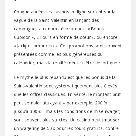
Chaque année, les casinos en ligne surfent sur la
vague de la Saint‑Valentin en lançant des
campagnes aux noms évocateurs : « Bonus
Cupidon », « Tours en forme de cœur », ou encore
« Jackpot amoureux ». Ces promotions sont souvent
présentées comme les plus généreuses du
calendrier, mais la réalité mérite d’être décortiquée.
Le mythe le plus répandu est que les bonus de la
Saint‑Valentin sont systématiquement plus élevés
que les offres classiques. En vérité, le montant brut
peut sembler attrayant – par exemple, 200 %
jusqu’à 300 € – mais les conditions de mise (wager)
sont souvent plus strictes. Un casino peut imposer
un wagering de 50 x pour les tours gratuits, contre