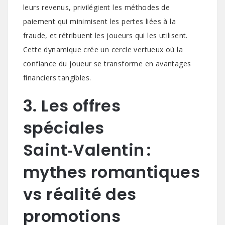
leurs revenus, privilégient les méthodes de
paiement qui minimisent les pertes liées à la
fraude, et rétribuent les joueurs qui les utilisent.
Cette dynamique crée un cercle vertueux où la
confiance du joueur se transforme en avantages
financiers tangibles.
3. Les offres
spéciales
Saint‑Valentin :
mythes romantiques
vs réalité des
promotions