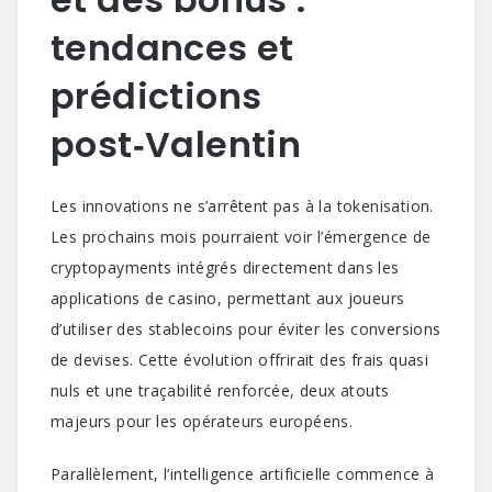
tendances et
prédictions
post‑Valentin
Les innovations ne s’arrêtent pas à la tokenisation.
Les prochains mois pourraient voir l’émergence de
cryptopayments intégrés directement dans les
applications de casino, permettant aux joueurs
d’utiliser des stablecoins pour éviter les conversions
de devises. Cette évolution offrirait des frais quasi
nuls et une traçabilité renforcée, deux atouts
majeurs pour les opérateurs européens.
Parallèlement, l’intelligence artificielle commence à