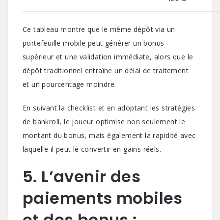
Ce tableau montre que le même dépôt via un
portefeuille mobile peut générer un bonus
supérieur et une validation immédiate, alors que le
dépôt traditionnel entraîne un délai de traitement
et un pourcentage moindre.
En suivant la checklist et en adoptant les stratégies
de bankroll, le joueur optimise non seulement le
montant du bonus, mais également la rapidité avec
laquelle il peut le convertir en gains réels.
5. L’avenir des
paiements mobiles
et des bonus :