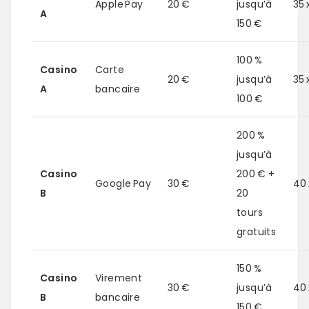
Apple Pay
20 €
jusqu’à
35 
A
150 €
100 %
Casino
Carte
20 €
jusqu’à
35 
A
bancaire
100 €
200 %
jusqu’à
Casino
200 € +
Google Pay
30 €
40 
B
20
tours
gratuits
150 %
Casino
Virement
30 €
jusqu’à
40 
B
bancaire
150 €