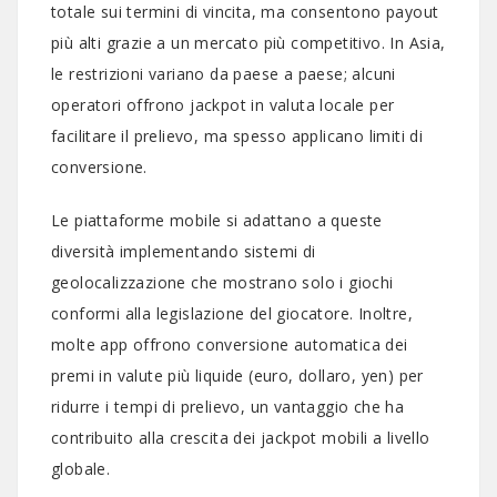
totale sui termini di vincita, ma consentono payout
più alti grazie a un mercato più competitivo. In Asia,
le restrizioni variano da paese a paese; alcuni
operatori offrono jackpot in valuta locale per
facilitare il prelievo, ma spesso applicano limiti di
conversione.
Le piattaforme mobile si adattano a queste
diversità implementando sistemi di
geolocalizzazione che mostrano solo i giochi
conformi alla legislazione del giocatore. Inoltre,
molte app offrono conversione automatica dei
premi in valute più liquide (euro, dollaro, yen) per
ridurre i tempi di prelievo, un vantaggio che ha
contribuito alla crescita dei jackpot mobili a livello
globale.