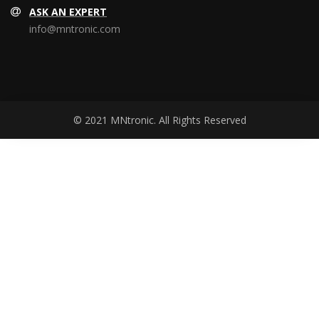
ASK AN EXPERT
info@mntronic.com
© 2021 MNtronic. All Rights Reserved