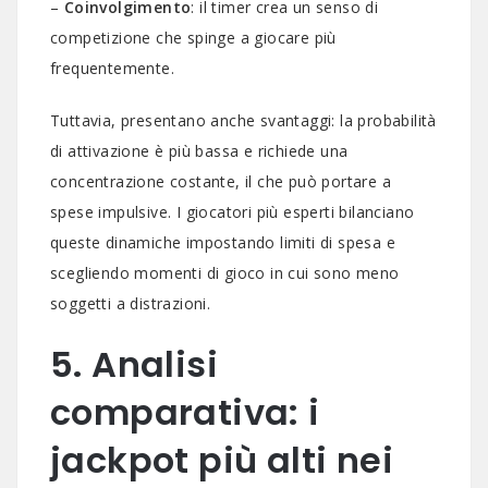
–
Coinvolgimento
: il timer crea un senso di
competizione che spinge a giocare più
frequentemente.
Tuttavia, presentano anche svantaggi: la probabilità
di attivazione è più bassa e richiede una
concentrazione costante, il che può portare a
spese impulsive. I giocatori più esperti bilanciano
queste dinamiche impostando limiti di spesa e
scegliendo momenti di gioco in cui sono meno
soggetti a distrazioni.
5. Analisi
comparativa: i
jackpot più alti nei