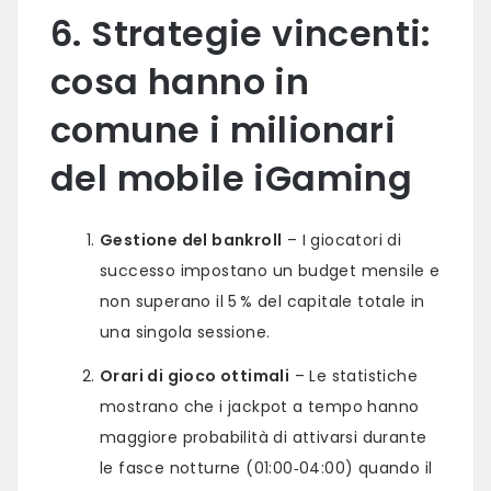
6. Strategie vincenti:
cosa hanno in
comune i milionari
del mobile iGaming
Gestione del bankroll
– I giocatori di
successo impostano un budget mensile e
non superano il 5 % del capitale totale in
una singola sessione.
Orari di gioco ottimali
– Le statistiche
mostrano che i jackpot a tempo hanno
maggiore probabilità di attivarsi durante
le fasce notturne (01:00‑04:00) quando il