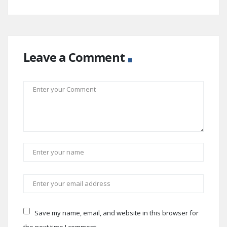
Leave a Comment
Save my name, email, and website in this browser for
the next time I comment.