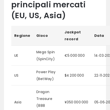
principali mercati
(EU, US, Asia)
Jackpot
Regione
Gioco
Data
record
Mega Spin
UE
€5 000 000
14‑03‑20
(SpinCity)
Power Play
US
$4 200 000
22‑11‑202
(BetWay)
Dragon
Treasure
Asia
¥350 000 000
05‑06‑2
(888