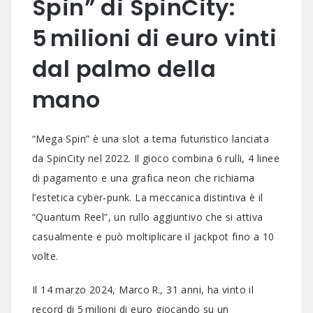
Spin” di SpinCity:
5 milioni di euro vinti
dal palmo della
mano
“Mega Spin” è una slot a tema futuristico lanciata
da SpinCity nel 2022. Il gioco combina 6 rulli, 4 linee
di pagamento e una grafica neon che richiama
l’estetica cyber‑punk. La meccanica distintiva è il
“Quantum Reel”, un rullo aggiuntivo che si attiva
casualmente e può moltiplicare il jackpot fino a 10
volte.
Il 14 marzo 2024, Marco R., 31 anni, ha vinto il
record di 5 milioni di euro giocando su un