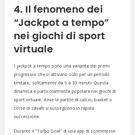
4. Il fenomeno dei
“Jackpot a tempo”
nei giochi di sport
virtuale
I jackpot a tempo sono una variante dei premi
progressivi che si attivano solo per un periodo
limitato, solitamente da 5 a 30 minuti. Questa
dinamica è particolarmente popolare nei giochi di
sport virtuale, dove le partite di calcio, basket o
corse di cavalli si susseguono in rapida
successione.
Durante il “Turbo Goal” di una app di scommesse