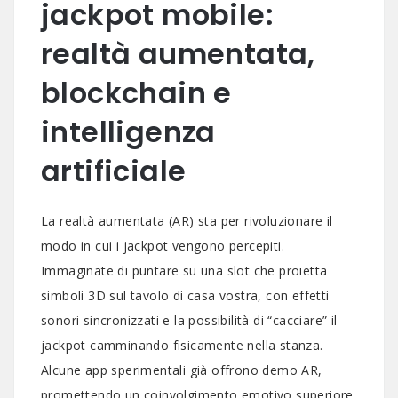
jackpot mobile:
realtà aumentata,
blockchain e
intelligenza
artificiale
La realtà aumentata (AR) sta per rivoluzionare il
modo in cui i jackpot vengono percepiti.
Immaginate di puntare su una slot che proietta
simboli 3D sul tavolo di casa vostra, con effetti
sonori sincronizzati e la possibilità di “cacciare” il
jackpot camminando fisicamente nella stanza.
Alcune app sperimentali già offrono demo AR,
promettendo un coinvolgimento emotivo superiore