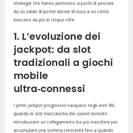
strategie che hanno permesso a pochi di passare
da un saldo di poche decine di euro a un conto
bancario da più di cinque cifre.
1. L’evoluzione dei
jackpot: da slot
tradizionali a giochi
mobile
ultra‑connessi
I primi jackpot progressivi nacquero negli anni ’80,
quando le slot meccaniche dei casinò terrestri
introdussero un collegamento tra più macchine per
accumulare una somma crescente fino a quando