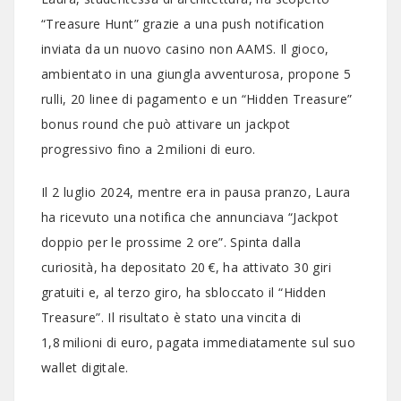
“Treasure Hunt” grazie a una push notification
inviata da un nuovo casino non AAMS. Il gioco,
ambientato in una giungla avventurosa, propone 5
rulli, 20 linee di pagamento e un “Hidden Treasure”
bonus round che può attivare un jackpot
progressivo fino a 2 milioni di euro.
Il 2 luglio 2024, mentre era in pausa pranzo, Laura
ha ricevuto una notifica che annunciava “Jackpot
doppio per le prossime 2 ore”. Spinta dalla
curiosità, ha depositato 20 €, ha attivato 30 giri
gratuiti e, al terzo giro, ha sbloccato il “Hidden
Treasure”. Il risultato è stato una vincita di
1,8 milioni di euro, pagata immediatamente sul suo
wallet digitale.