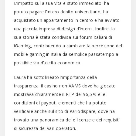
L’impatto sulla sua vita è stato immediato: ha
potuto pagare l’intero debito universitario, ha
acquistato un appartamento in centro e ha avviato
una piccola impresa di design d’interni. Inoltre, la
sua storia è stata condivisa sui forum italiani di
iGaming, contribuendo a cambiare la percezione del
mobile gaming in Italia da semplice passatempo a
possibile via d’uscita economica.
Laura ha sottolineato l’importanza della
trasparenza: il casino non AAMS dove ha giocato
mostrava chiaramente il RTP del 96,5 % e le
condizioni di payout, elementi che ha potuto
verificare anche sul sito di Pariodispare, dove ha
trovato una panoramica delle licenze e dei requisiti
di sicurezza dei vari operatori.