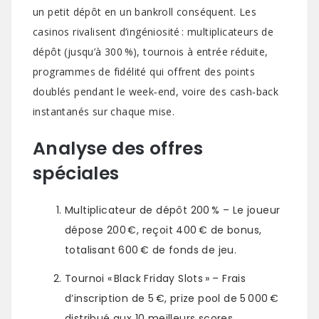
un petit dépôt en un bankroll conséquent. Les
casinos rivalisent d’ingéniosité : multiplicateurs de
dépôt (jusqu’à 300 %), tournois à entrée réduite,
programmes de fidélité qui offrent des points
doublés pendant le week‑end, voire des cash‑back
instantanés sur chaque mise.
Analyse des offres
spéciales
Multiplicateur de dépôt 200 % – Le joueur
dépose 200 €, reçoit 400 € de bonus,
totalisant 600 € de fonds de jeu.
Tournoi « Black Friday Slots » – Frais
d’inscription de 5 €, prize pool de 5 000 €
distribué aux 10 meilleurs scores.