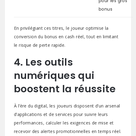
pour les gros
bonus
En privilégiant ces titres, le joueur optimise la
conversion du bonus en cash réel, tout en limitant
le risque de perte rapide.
4. Les outils
numériques qui
boostent la réussite
À l’ère du digital, les joueurs disposent d’un arsenal
d’applications et de services pour suivre leurs
performances, calculer les exigences de mise et
recevoir des alertes promotionnelles en temps réel.