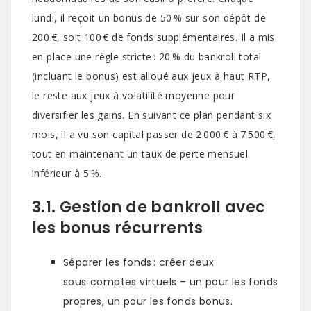
lundi, il reçoit un bonus de 50 % sur son dépôt de
200 €, soit 100 € de fonds supplémentaires. Il a mis
en place une règle stricte : 20 % du bankroll total
(incluant le bonus) est alloué aux jeux à haut RTP,
le reste aux jeux à volatilité moyenne pour
diversifier les gains. En suivant ce plan pendant six
mois, il a vu son capital passer de 2 000 € à 7 500 €,
tout en maintenant un taux de perte mensuel
inférieur à 5 %.
3.1. Gestion de bankroll avec
les bonus récurrents
Séparer les fonds : créer deux
sous‑comptes virtuels – un pour les fonds
propres, un pour les fonds bonus.