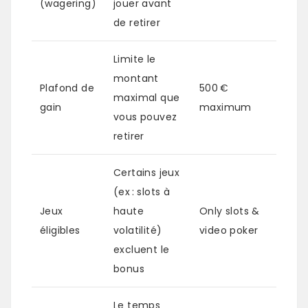
(wagering)
jouer avant
de retirer
Limite le
montant
Plafond de
500 €
maximal que
gain
maximum
vous pouvez
retirer
Certains jeux
(ex : slots à
Jeux
haute
Only slots &
éligibles
volatilité)
video poker
excluent le
bonus
Le temps