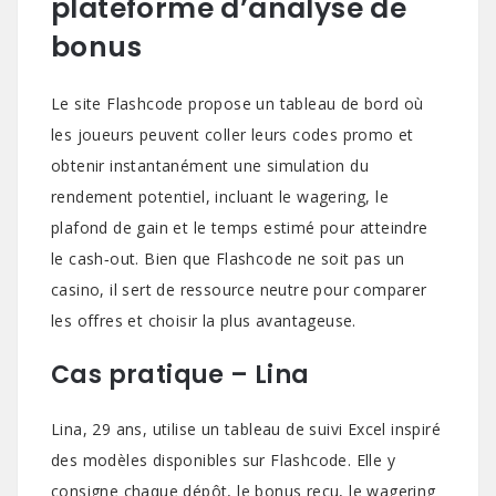
plateforme d’analyse de
bonus
Le site Flashcode propose un tableau de bord où
les joueurs peuvent coller leurs codes promo et
obtenir instantanément une simulation du
rendement potentiel, incluant le wagering, le
plafond de gain et le temps estimé pour atteindre
le cash‑out. Bien que Flashcode ne soit pas un
casino, il sert de ressource neutre pour comparer
les offres et choisir la plus avantageuse.
Cas pratique – Lina
Lina, 29 ans, utilise un tableau de suivi Excel inspiré
des modèles disponibles sur Flashcode. Elle y
consigne chaque dépôt, le bonus reçu, le wagering