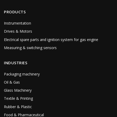
PRODUCTS
Instrumentation
Drives & Motors
Electrical spare parts and ignition system for gas engine
Measuring & switching sensors
INDUSTRIES
Packaging machinery
Oil & Gas
Glass Machinery
Textile & Printing
Rubber & Plastic
Food & Pharmaceutical