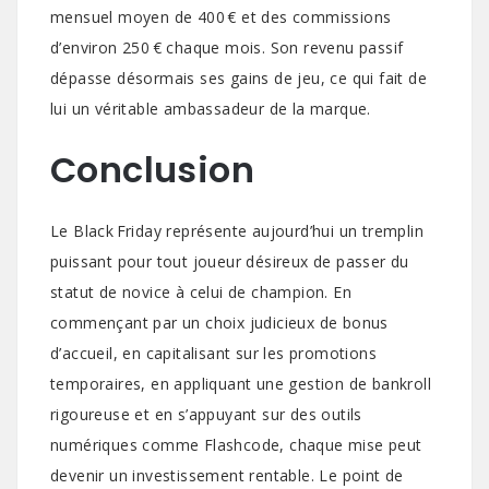
mensuel moyen de 400 € et des commissions
d’environ 250 € chaque mois. Son revenu passif
dépasse désormais ses gains de jeu, ce qui fait de
lui un véritable ambassadeur de la marque.
Conclusion
Le Black Friday représente aujourd’hui un tremplin
puissant pour tout joueur désireux de passer du
statut de novice à celui de champion. En
commençant par un choix judicieux de bonus
d’accueil, en capitalisant sur les promotions
temporaires, en appliquant une gestion de bankroll
rigoureuse et en s’appuyant sur des outils
numériques comme Flashcode, chaque mise peut
devenir un investissement rentable. Le point de