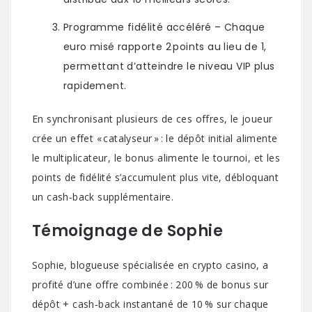
Programme fidélité accéléré – Chaque
euro misé rapporte 2 points au lieu de 1,
permettant d’atteindre le niveau VIP plus
rapidement.
En synchronisant plusieurs de ces offres, le joueur
crée un effet « catalyseur » : le dépôt initial alimente
le multiplicateur, le bonus alimente le tournoi, et les
points de fidélité s’accumulent plus vite, débloquant
un cash‑back supplémentaire.
Témoignage de Sophie
Sophie, blogueuse spécialisée en crypto casino, a
profité d’une offre combinée : 200 % de bonus sur
dépôt + cash‑back instantané de 10 % sur chaque