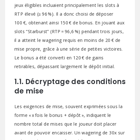
jeux éligibles incluaient principalement les slots à
RTP élevé (≥ 96 %). Il a donc choisi de déposer
100 €, obtenant ainsi 150 € de bonus. En jouant aux
slots “Starburst” (RTP = 96,6 %) pendant trois jours,
il a atteint le wagering requis en moins de 20 € de
mise propre, grâce à une série de petites victoires.
Le bonus a été converti en 120 € de gains
retirables, dépassant largement le dépôt initial.
1.1. Décryptage des conditions
de mise
Les exigences de mise, souvent exprimées sous la
forme « x fois le bonus + dépôt », indiquent le
nombre total de mises que le joueur doit placer
avant de pouvoir encaisser. Un wagering de 30x sur