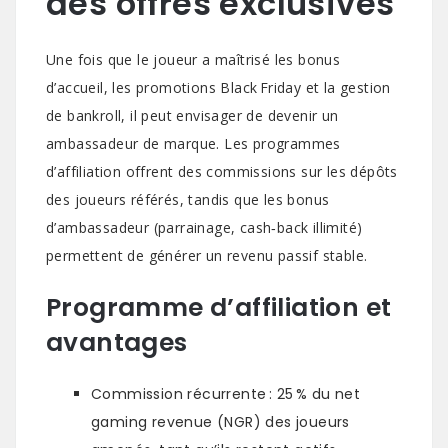
des offres exclusives
Une fois que le joueur a maîtrisé les bonus
d’accueil, les promotions Black Friday et la gestion
de bankroll, il peut envisager de devenir un
ambassadeur de marque. Les programmes
d’affiliation offrent des commissions sur les dépôts
des joueurs référés, tandis que les bonus
d’ambassadeur (parrainage, cash‑back illimité)
permettent de générer un revenu passif stable.
Programme d’affiliation et
avantages
Commission récurrente : 25 % du net
gaming revenue (NGR) des joueurs