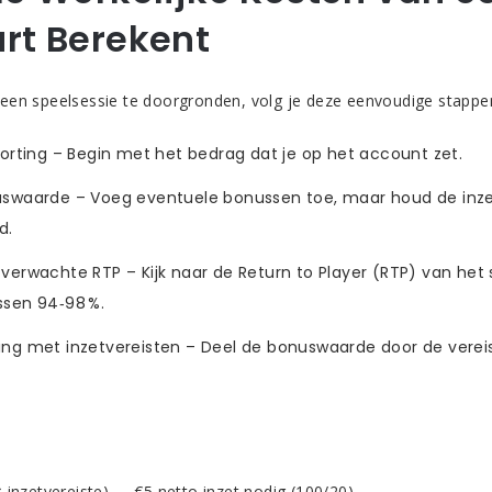
rt Berekent
een speelsessie te doorgronden, volg je deze eenvoudige stappe
torting – Begin met het bedrag dat je op het account zet.
uswaarde – Voeg eventuele bonussen toe, maar houd de inzet
d.
verwachte RTP – Kijk naar de Return to Player (RTP) van het s
ssen 94‑98 %.
ng met inzetvereisten – Deel de bonuswaarde door de vereis
 inzetvereiste) → €5 netto inzet nodig (100/20)