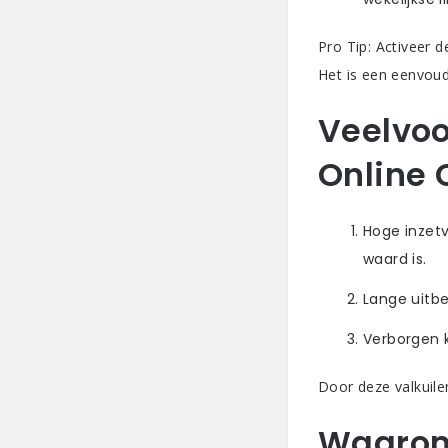
Pro Tip: Activeer d
Het is een eenvou
Veelvoo
Online 
Hoge inzetv
waard is.
Lange uitbe
Verborgen k
Door deze valkuile
Waarom 