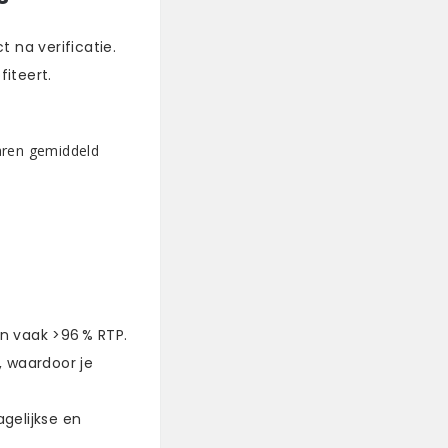
 na verificatie.
fiteert.
aren gemiddeld
n vaak >96 % RTP.
, waardoor je
agelijkse en