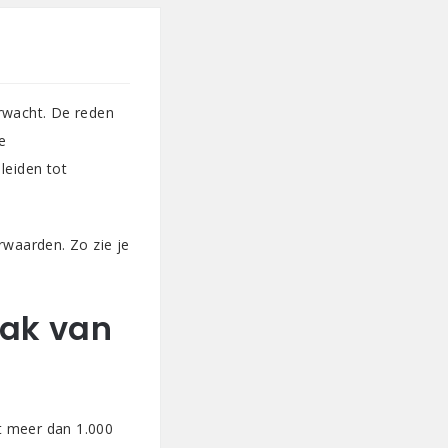
erwacht. De reden
ke
leiden tot
orwaarden. Zo zie je
pak van
dt meer dan 1.000