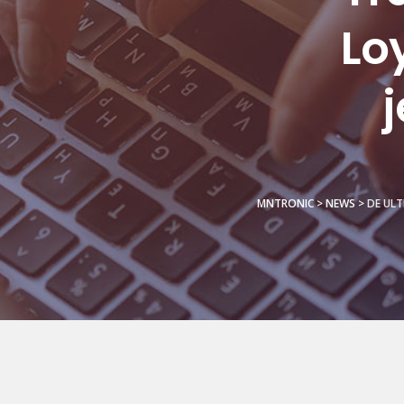
Lo
MNTRONIC
>
NEWS
>
DE ULT