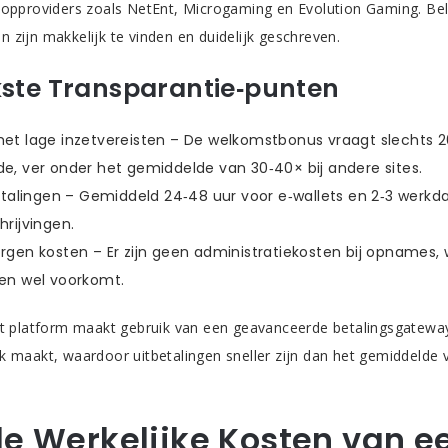
topproviders zoals NetEnt, Microgaming en Evolution Gaming. Bel
 zijn makkelijk te vinden en duidelijk geschreven.
kste Transparantie‑punten
et lage inzetvereisten – De welkomstbonus vraagt slechts 
, ver onder het gemiddelde van 30‑40× bij andere sites.
etalingen – Gemiddeld 24‑48 uur voor e‑wallets en 2‑3 werkd
rijvingen.
gen kosten – Er zijn geen administratiekosten bij opnames, w
en wel voorkomt.
et platform maakt gebruik van een geavanceerde betalingsgateway
k maakt, waardoor uitbetalingen sneller zijn dan het gemiddelde 
de Werkelijke Kosten van e